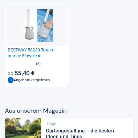
BEST­WAY 58230 Tauch­
pumpe Flow­clear
(6)
55,40 €
3
Angebote vergleichen
Aus unse­rem Maga­zin
Tipps
Gar­ten­ge­stal­tung – die bes­ten
Ideen und Tipps