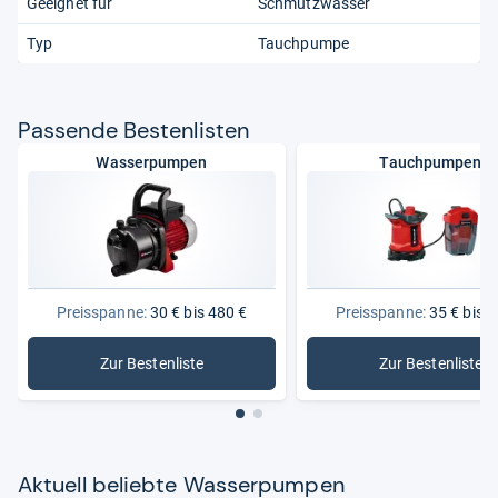
Geeignet für
Schmutzwasser
Typ
Tauchpumpe
Pas­sende Bes­ten­lis­ten
Wasserpumpen
Tauchpumpen
Preisspanne:
30 € bis 480 €
Preisspanne:
35 € bis 4
Zur Bestenliste
Zur Bestenliste
: Wasserpumpen
: Tauchp
Aktu­ell beliebte Was­ser­pum­pen