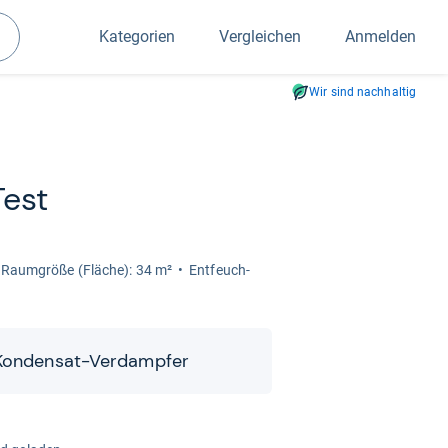
Kategorien
Vergleichen
Anmelden
Suchen
Wir sind nachhaltig
Test
Raum­größe (Flä­che): 34 m²
Ent­feuch­
Kon­den­sat-​​Ver­damp­fer