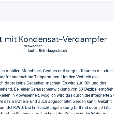
ät mit Kon­den­sat-​Ver­damp­fer
Schwächen
lautes Betriebsgeräusch
den mobilen Monoblock-Geräten und sorgt in Räumen mit einer
ter für angenehme Temperaturen. Um den Verbleib des
ch dabei keine Gedanken machen. Es wird zur Kühlung des
ehend. Bei einer Geräuschentwicklung von 63 Dezibel empfiehl
eiten in Abwesenheit. Möglich wird das durch die integrierte 2
fe das Gerät ein- und auch abgeschaltet werden kann. Gekühlt
mittel R290. Die Entfeuchtungsleistung fällt mit über 50 Liter
cht ohne Weiteres das Trocknen der Wäsche in der Wohnung.