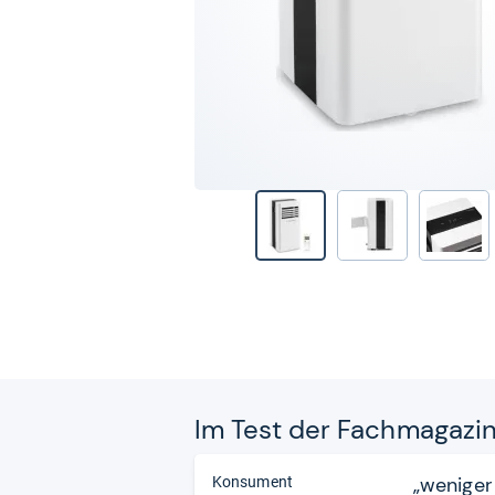
Im Test der Fach­ma­ga­zi
„weniger
Konsument