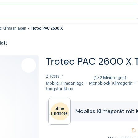
ec Klimaanlagen
Trotec PAC 2600 X
latt
Tro­tec PAC 2600 X 
2 Tests
(132 Meinungen)
Mobile Kli­ma­an­lage
Mono­block-​Kli­ma­ge­rät
tungs­funk­tion
ohne
Mobi­les Kli­ma­ge­rät mit 
Endnote