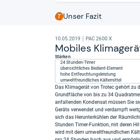
Unser Fazit
10.05.2019
PAC 2600 X
Mobi­les Kli­ma­ge­r
Stärken
24 Stunden-Timer
übersichtliches Bedient-Element
hohe Entfeuchtungsleistung
umweltfreundliches Kältemittel
Das Klimagerät von Trotec gehört zu 
Grundfläche von bis zu 34 Quadratme
anfallenden Kondensat müssen Sie si
Geräts verwendet und verdampft weitg
sich das Herunterkühlen der Räumlichk
Stunden Timer-Funktion, mit deren Hil
wird mit dem umweltfreundlichen Kälte
pro 24 Stunden hoch aus und ermögli