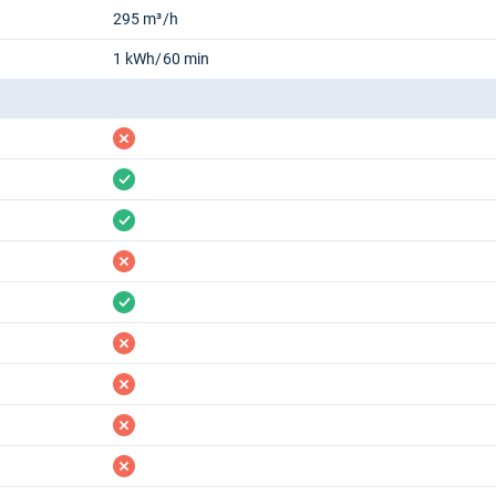
295 m³/h
1 kWh/60 min
fehlt
vorhanden
vorhanden
fehlt
vorhanden
fehlt
fehlt
fehlt
fehlt