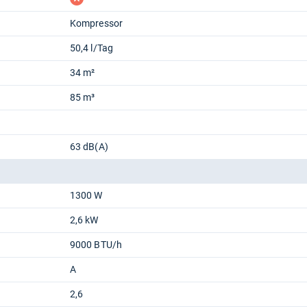
Kompressor
50,4 l/Tag
34 m²
85 m³
63 dB(A)
1300 W
2,6 kW
9000 BTU/h
A
2,6