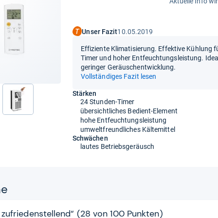
Aktuelle Info wi
Unser Fazit
10.05.2019
Effiziente Klimatisierung. Effektive Kühlung
Timer und hoher Entfeuchtungsleistung. Idea
geringer Geräuschentwicklung.
Vollständiges Fazit lesen
Stärken
24 Stunden-Timer
nächste
übersichtliches Bedient-Element
hohe Entfeuchtungsleistung
umweltfreundliches Kältemittel
Schwächen
lautes Betriebsgeräusch
ne
 zufriedenstellend“ (28 von 100 Punkten)