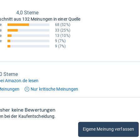
4,0 Sterne
schnitt aus
132 Meinungen in einer Quelle
e
68
(52%)
e
33
(25%)
e
13
(10%)
e
9
(7%)
9
(7%)
,0 Sterne
ei Amazon.de lesen
einungen
Nur kritische
Meinungen
isher keine Bewertungen
en bei der Kaufentscheidung.
Eigene Meinung verfassen