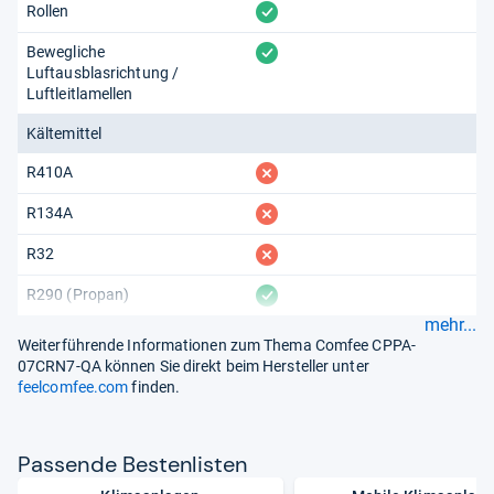
vorhanden
Rollen
vorhanden
Bewegliche
Luftausblasrichtung /
Luftleitlamellen
Kältemittel
fehlt
R410A
fehlt
R134A
fehlt
R32
vorhanden
R290 (Propan)
mehr...
Weiterführende Informationen zum Thema Comfee CPPA-
07CRN7-QA können Sie direkt beim Hersteller unter
feelcomfee.com
finden.
Pas­sende Bes­ten­lis­ten