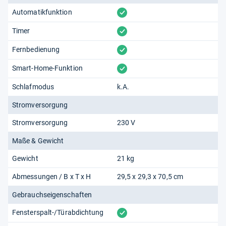
vorhanden
Automatikfunktion
vorhanden
Timer
vorhanden
Fernbedienung
vorhanden
Smart-Home-Funktion
Schlafmodus
k.A.
Stromversorgung
Stromversorgung
230 V
Maße & Gewicht
Gewicht
21 kg
Abmessungen / B x T x H
29,5 x 29,3 x 70,5 cm
Gebrauchseigenschaften
vorhanden
Fensterspalt-/Türabdichtung