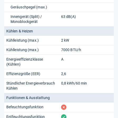
Geräuschpegel (max.)
Innengerät (Split) /
63 dB(A)
Monoblockgerät
Kühlen & Heizen
Kühlleistung (max.)
2 kW
Kühlleistung (max.)
7000 BTU/h
Energieeffizienzklasse
A
(Kühlen)
Effizienzgröße (EER)
2,6
Stündlicher Energieverbrauch
0,8 kWh/60 min
Kühlen
Funktionen & Ausstattung
fehlt
Befeuchtungsfunktion
vorhanden
Entfeuchtungsfunktion