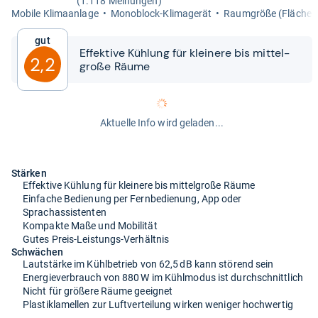
(1.118 Meinungen)
Mobile Kli­ma­an­lage
Mono­block-​Kli­ma­ge­rät
Raum­größe (Flä­che)
Gut
Effek­tive Küh­lung für klei­nere bis mit­tel­
2,2
große Räume
Aktuelle Info wird geladen...
Stärken
Effektive Kühlung für kleinere bis mittelgroße Räume
Einfache Bedienung per Fernbedienung, App oder
Sprachassistenten
Kompakte Maße und Mobilität
Gutes Preis-Leistungs-Verhältnis
Schwächen
Lautstärke im Kühlbetrieb von 62,5 dB kann störend sein
Energieverbrauch von 880 W im Kühlmodus ist durchschnittlich
Nicht für größere Räume geeignet
Plastiklamellen zur Luftverteilung wirken weniger hochwertig