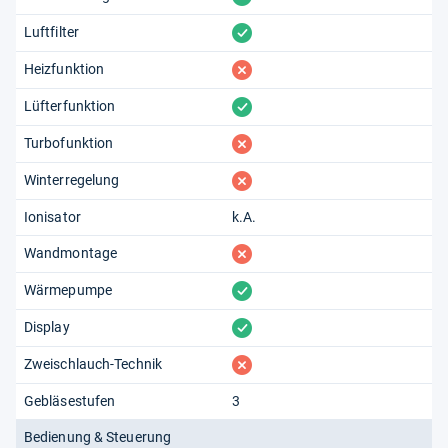
vorhanden
Luftfilter
fehlt
Heizfunktion
vorhanden
Lüfterfunktion
fehlt
Turbofunktion
fehlt
Winterregelung
Ionisator
k.A.
fehlt
Wandmontage
vorhanden
Wärmepumpe
vorhanden
Display
fehlt
Zweischlauch-Technik
Gebläsestufen
3
Bedienung & Steuerung