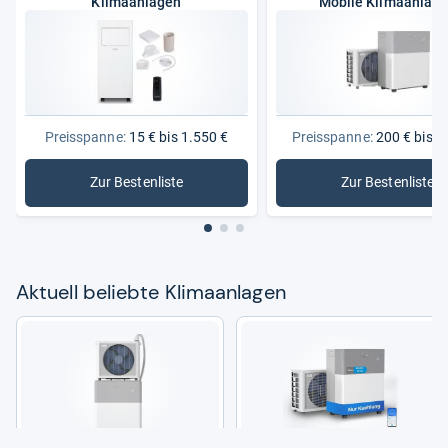
Klimaanlagen
Mobile Klimaanlag
Preisspanne:
15 € bis 1.550 €
Preisspanne:
200 € bis 1
Zur Bestenliste
Zur Bestenliste
: Klimaanlagen
: Mobile 
Aktu­ell beliebte Kli­ma­an­la­gen