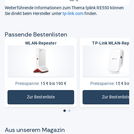
Weiterführende Informationen zum Thema tplink RE550 können
Sie direkt beim Hersteller unter
tp-link.com
finden.
Pas­sende Bes­ten­lis­ten
WLAN-Repeater
TP-Link WLAN-Repea
Preisspanne:
15 € bis 190 €
Preisspanne:
15 € bis 1
Zur Bestenliste
Zur Bestenliste
: WLAN-Repeater
: TP-Link
Aus unse­rem Maga­zin