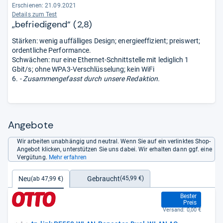
Erschienen: 21.09.2021
Details zum Test
„befriedigend“ (2,8)
Stärken: wenig auffälliges Design; energieeffizient; preiswert;
ordentliche Performance.
Schwächen: nur eine Ethernet-Schnittstelle mit lediglich 1
Gbit/s; ohne WPA3-Verschlüsselung; kein WiFi
6.
- Zusammengefasst durch unsere Redaktion.
Angebote
Wir arbeiten unabhängig und neutral. Wenn Sie auf ein verlinktes Shop-
Angebot klicken, unterstützen Sie uns dabei. Wir erhalten dann ggf. eine
Vergütung.
Mehr erfahren
Gebraucht
Neu
(45,99 €)
(ab 47,99 €)
47,99 €
Bester
Preis
Versand:
0,00 €