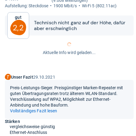
(9.008 Meinungen)
Auf­stel­lung: Steck­dose
1900 Mbit/s
Wi-​Fi 5 (802.11​ac)
Gut
Tech­nisch nicht ganz auf der Höhe, dafür
2,2
aber erschwing­lich
Aktuelle Info wird geladen...
Unser Fazit
29.10.2021
Preis-Leistungs-Sieger. Preisgünstiger Marken-Repeater mit
guten Übertragungsraten trotz älterem WLAN-Standard.
Verschlüsselung auf WPA2, Möglichkeit zur Ethernet-
Anbindung und hohe Bauform.
Vollständiges Fazit lesen
Stärken
vergleichsweise günstig
Ethernet-Anschluss