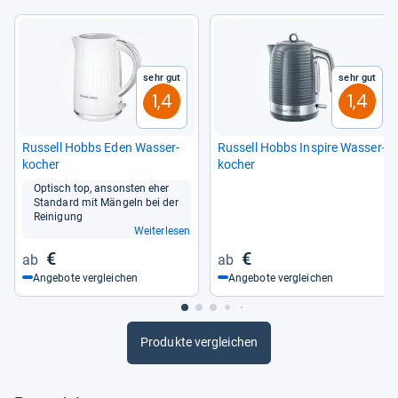
Sehr gut
Sehr gut
1,4
1,4
Rus­sell Hobbs Eden Was­ser­
Rus­sell Hobbs Inspire Was­ser­
ko­cher
ko­cher
Optisch top, ansons­ten eher
Stan­dard mit Män­geln bei der
Rei­ni­gung
Weiterlesen
€
€
Angebote vergleichen
Angebote vergleichen
Produkte vergleichen