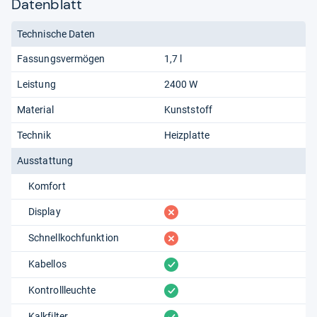
Datenblatt
Technische Daten
Fassungsvermögen
1,7 l
Leistung
2400 W
Material
Kunststoff
Technik
Heizplatte
Ausstattung
Komfort
fehlt
Display
fehlt
Schnellkochfunktion
vorhanden
Kabellos
vorhanden
Kontrollleuchte
vorhanden
Kalkfilter