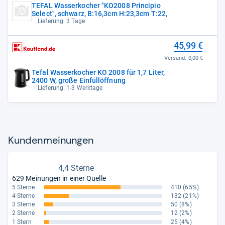
TEFAL Wasserkocher "KO2008 Principio
Select", schwarz, B:16,3cm H:23,3cm T:22,
Lieferung: 3 Tage
45,99 €
Versand:
0,00 €
Tefal Wasserkocher KO 2008 für 1,7 Liter,
2400 W, große Einfüllöffnung
Lieferung: 1-3 Werktage
Kun­den­mei­nun­gen
4,4 Sterne
629 Meinungen in einer Quelle
5 Sterne
410
(65%)
4 Sterne
132
(21%)
3 Sterne
50
(8%)
2 Sterne
12
(2%)
1 Stern
25
(4%)