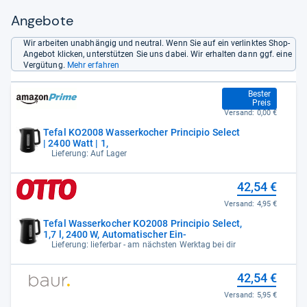
Stromkabel.
- Zusammengefasst durch unsere Redaktion.
Angebote
Wir arbeiten unabhängig und neutral. Wenn Sie auf ein verlinktes Shop-
Angebot klicken, unterstützen Sie uns dabei. Wir erhalten dann ggf. eine
Vergütung.
Mehr erfahren
42,54 €
Bester
Preis
Versand:
0,00 €
Tefal KO2008 Wasserkocher Principio Select
| 2400 Watt | 1,
Lieferung: Auf Lager
42,54 €
Versand:
4,95 €
Tefal Wasserkocher KO2008 Principio Select,
1,7 l, 2400 W, Automatischer Ein-
Lieferung: lieferbar - am nächsten Werktag bei dir
42,54 €
Versand:
5,95 €