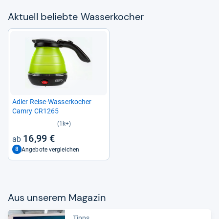
Aktu­ell beliebte Was­ser­ko­cher
Adler Reise-​Was­ser­ko­cher
Camry CR1265
(1k+)
16,99 €
8
Angebote vergleichen
Aus unse­rem Maga­zin
Tipps