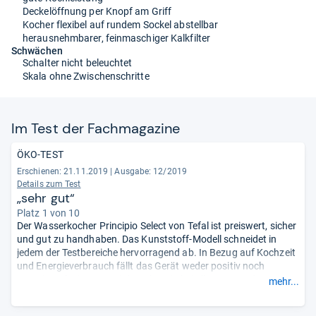
Deckelöffnung per Knopf am Griff
Kocher flexibel auf rundem Sockel abstellbar
herausnehmbarer, feinmaschiger Kalkfilter
Schwächen
Schalter nicht beleuchtet
Skala ohne Zwischenschritte
Im Test der Fach­ma­ga­zine
ÖKO-TEST
Erschienen: 21.11.2019
|
Ausgabe: 12/2019
Details zum Test
„sehr gut“
Platz 1 von 10
Der Wasserkocher Principio Select von Tefal ist preiswert, sicher
und gut zu handhaben. Das Kunststoff-Modell schneidet in
jedem der Testbereiche hervorragend ab. In Bezug auf Kochzeit
und Energieverbrauch fällt das Gerät weder positiv noch
negativ auf. Einziger Kritikpunkt: Wie bei allen Tee- und
mehr...
Wasserkochern im Test befinden sich auch hier
umweltschädliche chlorierte Verbindungen im