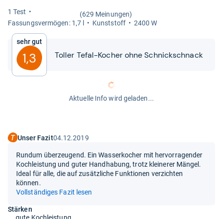
1 Test
(629 Meinungen)
Fas­sungs­ver­mö­gen: 1,7 l
Kunst­stoff
2400 W
Sehr gut
Tol­ler Tefal-​​Kocher ohne Schnick­schnack
1,3
Aktuelle Info wird geladen...
Unser Fazit
04.12.2019
Rundum überzeugend. Ein Wasserkocher mit hervorragender
Kochleistung und guter Handhabung, trotz kleinerer Mängel.
Ideal für alle, die auf zusätzliche Funktionen verzichten
können.
Vollständiges Fazit lesen
Stärken
gute Kochleistung