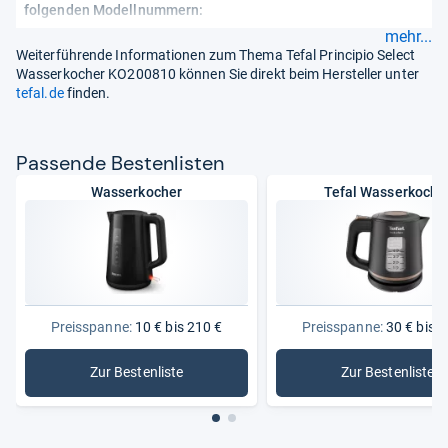
folgenden Modellnummern:
mehr...
Weiterführende Informationen zum Thema Tefal Principio Select
Wasserkocher KO200810 können Sie direkt beim Hersteller unter
tefal.de
finden.
Pas­sende Bes­ten­lis­ten
Wasserkocher
Tefal Wasserkoche
Preisspanne:
10 € bis 210 €
Preisspanne:
30 € bis 1
Zur Bestenliste
Zur Bestenliste
: Wasserkocher
: Tefal W