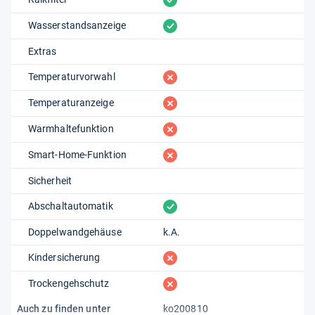
vorhanden
Wasserstandsanzeige
Extras
fehlt
Temperaturvorwahl
fehlt
Temperaturanzeige
fehlt
Warmhaltefunktion
fehlt
Smart-Home-Funktion
Sicherheit
vorhanden
Abschaltautomatik
Doppelwandgehäuse
k.A.
fehlt
Kindersicherung
fehlt
Trockengehschutz
Auch zu finden unter
ko200810