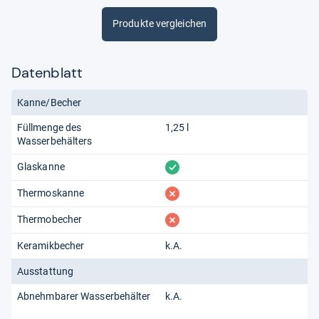
Produkte vergleichen
Datenblatt
Kanne/Becher
Füllmenge des
1,25 l
Wasserbehälters
vorhanden
Glaskanne
fehlt
Thermoskanne
fehlt
Thermobecher
Keramikbecher
k.A.
Ausstattung
Abnehmbarer Wasserbehälter
k.A.