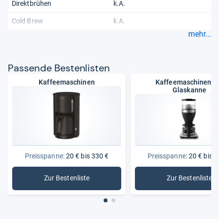
Direktbrühen
k.A.
Cold Brew
k.A.
mehr...
Pas­sende Bes­ten­lis­ten
Kaffeemaschinen
Kaffeemaschinen m
Glaskanne
Preisspanne:
20 € bis 330 €
Preisspanne:
20 € bis 2
Zur Bestenliste
Zur Bestenliste
: Kaffeemaschinen
: Kaffeem