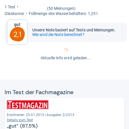
1 Test
(50 Meinungen)
Glas­kanne
Füll­menge des Was­ser­be­häl­ters: 1,25 l
Gut
Unsere Note basiert auf Tests und Meinungen.
2,1
Wie wird die Note berechnet?
Aktuelle Info wird geladen...
Im Test der Fach­ma­ga­zine
Erschienen: 25.01.2013
|
Ausgabe: 2/2013
Details zum Test
„gut“ (87,5%)