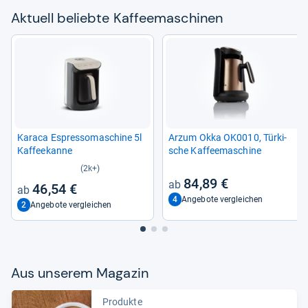
Aktu­ell beliebte Kaf­fee­ma­schi­nen
Karaca Espres­so­ma­schine 5l
Arzum Okka OK0010, Tür­ki­
Kaf­fee­kanne
sche Kaf­fee­ma­schine
(2k+)
84,89 €
46,54 €
4
Angebote vergleichen
2
Angebote vergleichen
Aus unse­rem Maga­zin
Produkte