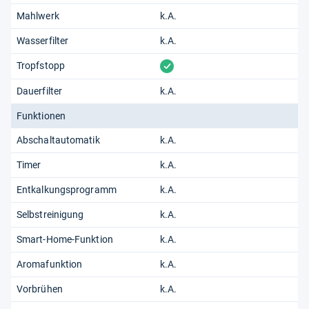
Mahlwerk
k.A.
Wasserfilter
k.A.
vorhanden
Tropfstopp
Dauerfilter
k.A.
Funktionen
Abschaltautomatik
k.A.
Timer
k.A.
Entkalkungsprogramm
k.A.
Selbstreinigung
k.A.
Smart-Home-Funktion
k.A.
Aromafunktion
k.A.
Vorbrühen
k.A.