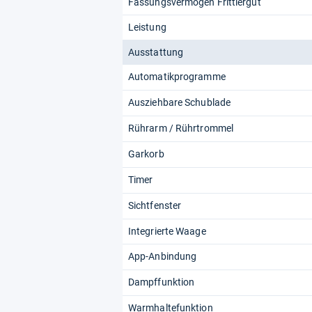
Fas­sungs­ver­mö­gen Frit­tier­gut
Leistung
Ausstattung
Automatikprogramme
Ausziehbare Schublade
Rührarm / Rührtrommel
Garkorb
Timer
Sichtfenster
Integrierte Waage
App-Anbindung
Dampffunktion
Warmhaltefunktion