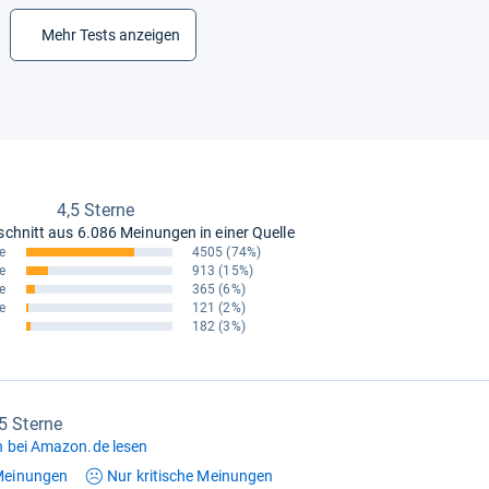
Mehr Tests anzeigen
4,5 Sterne
schnitt aus
6.086 Meinungen in einer Quelle
e
4505
(74%)
e
913
(15%)
e
365
(6%)
e
121
(2%)
182
(3%)
,5 Sterne
 bei Amazon.de lesen
einungen
Nur kritische
Meinungen