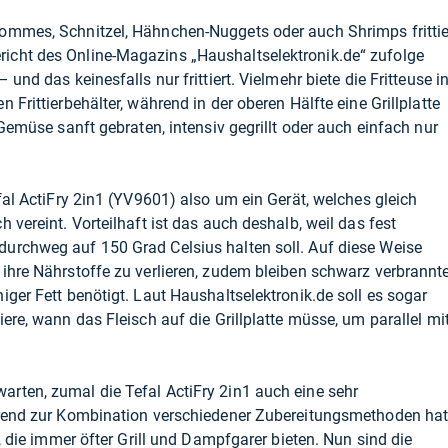
ommes, Schnitzel, Hähnchen-Nuggets oder auch Shrimps frittie
icht des Online-Magazins „Haushaltselektronik.de“ zufolge
und das keinesfalls nur frittiert. Vielmehr biete die Fritteuse i
 Frittierbehälter, während in der oberen Hälfte eine Grillplatte
 Gemüse sanft gebraten, intensiv gegrillt oder auch einfach nur
fal ActiFry 2in1 (YV9601) also um ein Gerät, welches gleich
 vereint. Vorteilhaft ist das auch deshalb, weil das fest
urchweg auf 150 Grad Celsius halten soll. Auf diese Weise
ihre Nährstoffe zu verlieren, zudem bleiben schwarz verbrannt
ger Fett benötigt. Laut Haushaltselektronik.de soll es sogar
ere, wann das Fleisch auf die Grillplatte müsse, um parallel mi
rten, zumal die Tefal ActiFry 2in1 auch eine sehr
Trend zur Kombination verschiedener Zubereitungsmethoden ha
t, die immer öfter Grill und Dampfgarer bieten. Nun sind die