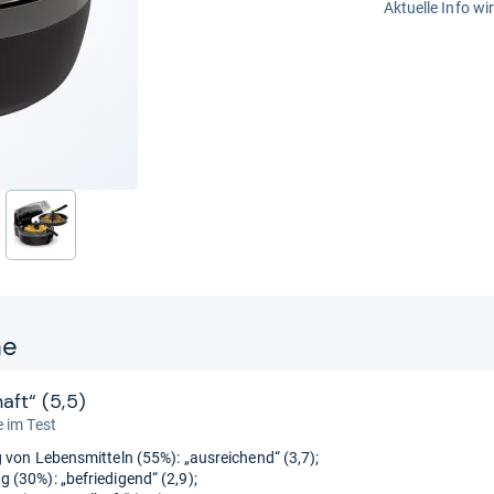
Aktuelle Info wi
nächste
ne
aft“ (5,5)
 im Test
 von Lebensmitteln (55%): „ausreichend“ (3,7);
(30%): „befriedigend“ (2,9);