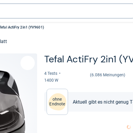
Tefal ActiFry 2in1 (YV9601)
latt
Tefal ActiFry 2in1 (
4 Tests
(6.086 Meinungen)
1400 W
ohne
Aktuell gibt es nicht genug 
Endnote