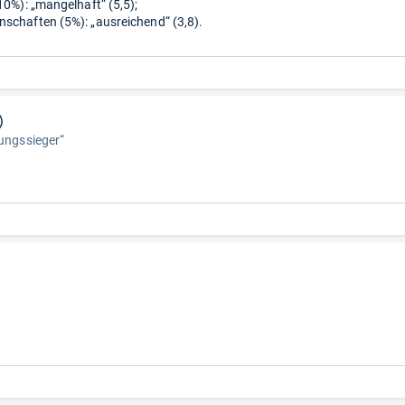
10%): „mangelhaft“ (5,5);
schaften (5%): „ausreichend“ (3,8).
)
tungssieger“