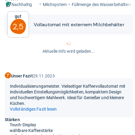
Milch­sys­tem
Füll­menge des Was­ser­be­häl­ters: 1
Nachhaltig
Gut
Voll­au­to­mat mit exter­nem Milch­be­häl­ter
2,5
Aktuelle Info wird geladen...
Unser Fazit
29.11.2023
Individualisierungsmeister. Vielseitiger Kaffeevollautomat mit
individuellen Einstellungsmöglichkeiten, kompaktem Design
und hochwertigem Mahlwerk. Ideal für Genießer und kleinere
Küchen.
Vollständiges Fazit lesen
Stärken
Touch-Display
wählbare Kaffeestärke