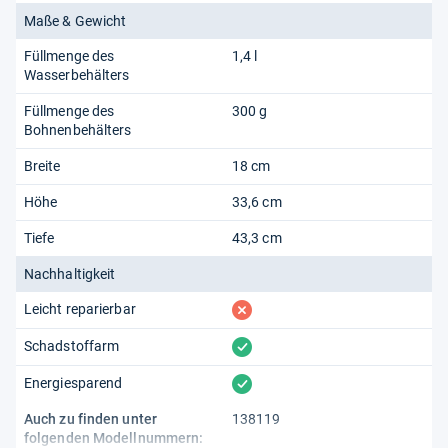
Maße & Gewicht
Füllmenge des
1,4 l
Wasserbehälters
Füllmenge des
300 g
Bohnenbehälters
Breite
18 cm
Höhe
33,6 cm
Tiefe
43,3 cm
Nachhaltigkeit
fehlt
Leicht reparierbar
vorhanden
Schadstoffarm
vorhanden
Energiesparend
Auch zu finden unter
138119
folgenden Modellnummern: