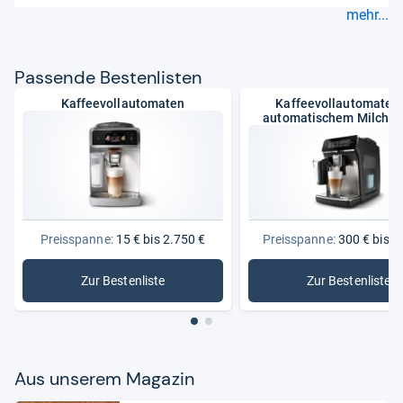
mehr...
Pas­sende Bes­ten­lis­ten
Kaffeevollautomaten
Kaffeevollautomaten 
automatischem Milchs
Preisspanne:
15 € bis 2.750 €
Preisspanne:
300 € bis 1
Zur Bestenliste
Zur Bestenliste
: Kaffeevollautomaten
: Kaffee
Aus unse­rem Maga­zin