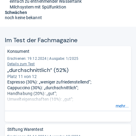
einfach zu entnehmender Wassertank
Milchsystem mit Spülfunktion
Schwächen
noch keine bekannt
Im Test der Fach­ma­ga­zine
Konsument
Erschienen: 19.12.2024
|
Ausgabe: 1/2025
Details zum Test
„durchschnittlich“ (52%)
Platz 11 von 12
Espresso (30%): „weniger zufriedenstellend“;
Cappuccino (30%): „durchschnittlich“;
Handhabung (20%): „gut“;
Umwelteigenschaften (10%): „gut“;
Sicherheit (5%); „gut“;
mehr...
Schadstoffe (5%): „gut“.
Stiftung Warentest