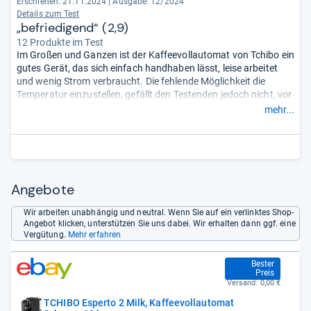
Erschienen: 21.11.2024
|
Ausgabe: 12/2024
Details zum Test
„befriedigend“ (2,9)
12 Produkte im Test
Im Großen und Ganzen ist der Kaffeevollautomat von Tchibo ein
gutes Gerät, das sich einfach handhaben lässt, leise arbeitet
und wenig Strom verbraucht. Die fehlende Möglichkeit die
Temperatur einzustellen, gefällt den Testenden jedoch nicht, vor
allem weil die generelle Temperatur vom Espresso nicht
mehr...
überzeugt. Leider gilt das auch für dessen Geschmack. Beim
Cappuccino fällt das Urteil etwas besser
aus.
- Zusammengefasst durch unsere Redaktion.
Angebote
Wir arbeiten unabhängig und neutral. Wenn Sie auf ein verlinktes Shop-
Angebot klicken, unterstützen Sie uns dabei. Wir erhalten dann ggf. eine
Vergütung.
Mehr erfahren
299,00 €
Bester
Preis
Versand:
0,00 €
TCHIBO Esperto 2 Milk, Kaffeevollautomat