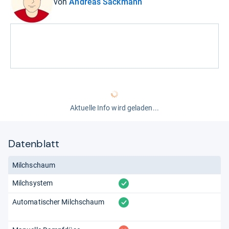
von
Andreas Sackmann
Aktuelle Info wird geladen...
Datenblatt
Milchschaum
vorhanden
Milchsystem
vorhanden
Automatischer Milchschaum