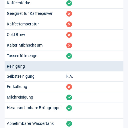
vorhanden
Kaffeestärke
fehlt
Geeignet für Kaffeepulver
fehlt
Kaffeetemperatur
fehlt
Cold Brew
fehlt
Kalter Milchschaum
vorhanden
Tassenfüllmenge
Reinigung
Selbstreinigung
k.A.
fehlt
Entkalkung
vorhanden
Milchreinigung
vorhanden
Herausnehmbare Brühgruppe
vorhanden
Abnehmbarer Wassertank