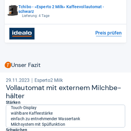
Tchibo - »Esperto 2 Milk« Kaffeevollautomat -
schwarz
Lieferung: 4 Tage
Preis prüfen
Unser Fazit
29.11.2023
Esperto2 Milk
Voll­au­to­mat mit exter­nem Milch­be­
häl­ter
Stärken
Touch-Display
wählbare Kaffeestärke
einfach zu entnehmender Wassertank
Milchsystem mit Spülfunktion
Schwächen