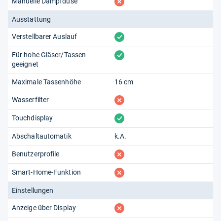
fehlt
Manuelle Dampfdüse
Ausstattung
vorhanden
Verstellbarer Auslauf
vorhanden
Für hohe Gläser/Tassen
geeignet
Maximale Tassenhöhe
16 cm
fehlt
Wasserfilter
vorhanden
Touchdisplay
Abschaltautomatik
k.A.
fehlt
Benutzerprofile
fehlt
Smart-Home-Funktion
Einstellungen
fehlt
Anzeige über Display