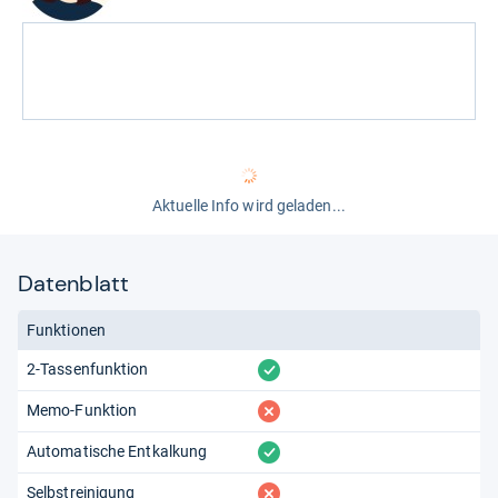
Aktuelle Info wird geladen...
Datenblatt
Funktionen
vorhanden
2-Tassenfunktion
fehlt
Memo-Funktion
vorhanden
Automatische Entkalkung
fehlt
Selbstreinigung