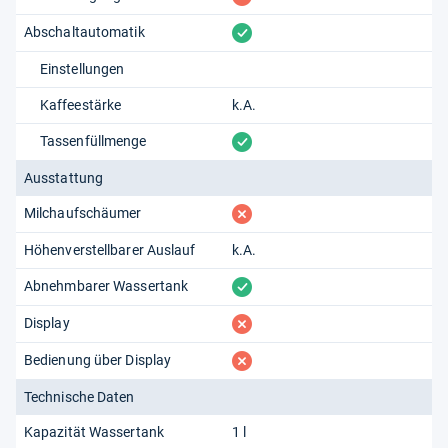
vorhanden
Abschaltautomatik
Einstellungen
Kaffeestärke
k.A.
vorhanden
Tassenfüllmenge
Ausstattung
fehlt
Milchaufschäumer
Höhenverstellbarer Auslauf
k.A.
vorhanden
Abnehmbarer Wassertank
fehlt
Display
fehlt
Bedienung über Display
Technische Daten
Kapazität Wassertank
1 l