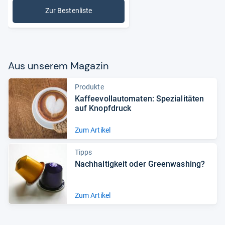
Zur Bestenliste
: Kaffeepadmaschinen
Aus unse­rem Maga­zin
Produkte
Kaf­fee­voll­au­to­ma­ten: Spe­zia­li­tä­ten
auf Knopf­druck
Zum Artikel
Tipps
Nach­hal­tig­keit oder Green­wa­shing?
Zum Artikel