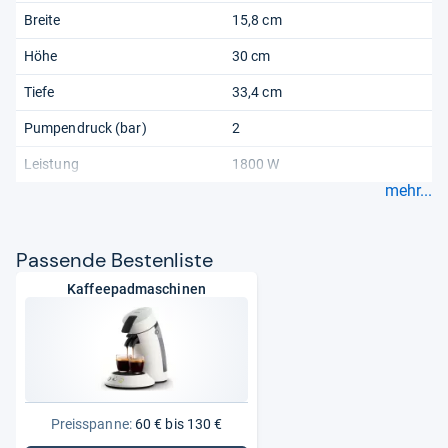
Breite
15,8 cm
Höhe
30 cm
Tiefe
33,4 cm
Pumpendruck (bar)
2
Leistung
1800 W
mehr...
Pas­sende Bes­ten­liste
Kaffeepadmaschinen
Preisspanne:
60 € bis 130 €