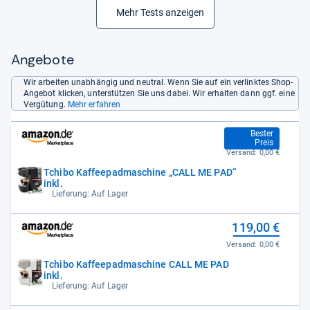
Mehr Tests anzeigen
Angebote
Wir arbeiten unabhängig und neutral. Wenn Sie auf ein verlinktes Shop-
Angebot klicken, unterstützen Sie uns dabei. Wir erhalten dann ggf. eine
Vergütung.
Mehr erfahren
109,00 €
Bester
Preis
Versand:
0,00 €
Tchibo Kaffeepadmaschine „CALL ME PAD“
inkl.
Lieferung: Auf Lager
119,00 €
Versand:
0,00 €
Tchibo Kaffeepadmaschine CALL ME PAD
inkl.
Lieferung: Auf Lager