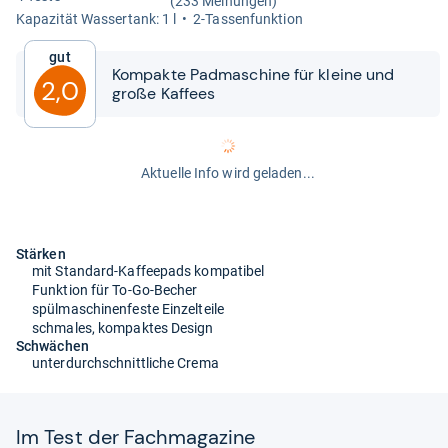
(233 Meinungen)
Kapa­zi­tät Was­ser­tank: 1 l
2-​Tas­sen­funk­tion
Gut
Kom­pakte Pad­ma­schine für kleine und
2,0
große Kaf­fees
Aktuelle Info wird geladen...
Stärken
mit Standard-Kaffeepads kompatibel
Funktion für To-Go-Becher
spülmaschinenfeste Einzelteile
schmales, kompaktes Design
Schwächen
unterdurchschnittliche Crema
Im Test der Fach­ma­ga­zine