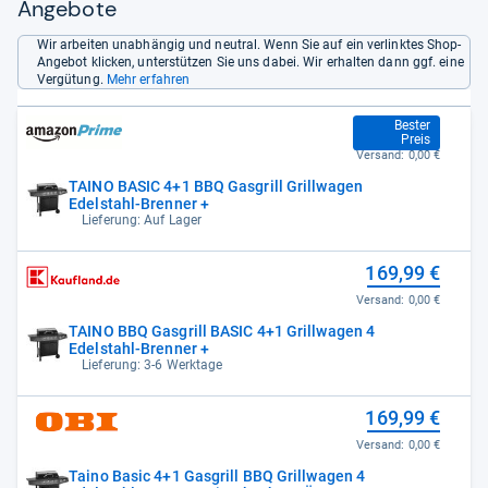
Angebote
Wir arbeiten unabhängig und neutral. Wenn Sie auf ein verlinktes Shop-
Angebot klicken, unterstützen Sie uns dabei. Wir erhalten dann ggf. eine
Vergütung.
Mehr erfahren
169,90 €
Bester
Preis
Versand:
0,00 €
TAINO BASIC 4+1 BBQ Gasgrill Grillwagen
Edelstahl-Brenner +
Lieferung: Auf Lager
169,99 €
Versand:
0,00 €
TAINO BBQ Gasgrill BASIC 4+1 Grillwagen 4
Edelstahl-Brenner +
Lieferung: 3-6 Werktage
169,99 €
Versand:
0,00 €
Taino Basic 4+1 Gasgrill BBQ Grillwagen 4