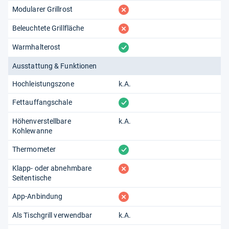
fehlt
Modularer Grillrost
fehlt
Beleuchtete Grillfläche
vorhanden
Warmhalterost
Ausstattung & Funktionen
Hochleistungszone
k.A.
vorhanden
Fettauffangschale
Höhenverstellbare
k.A.
Kohlewanne
vorhanden
Thermometer
fehlt
Klapp- oder abnehmbare
Seitentische
fehlt
App-Anbindung
Als Tischgrill verwendbar
k.A.