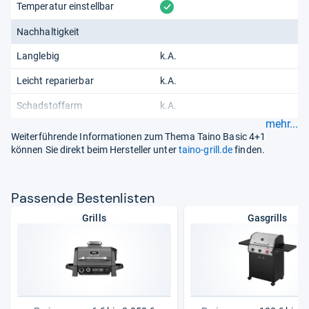
vorhanden
Temperatur einstellbar
Nachhaltigkeit
Langlebig
k.A.
Leicht reparierbar
k.A.
Schadstoffarm
k.A.
mehr...
Weiterführende Informationen zum Thema Taino Basic 4+1
können Sie direkt beim Hersteller unter
taino-grill.de
finden.
Pas­sende Bes­ten­lis­ten
Grills
Gasgrills