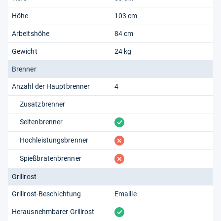
Höhe
103 cm
Arbeitshöhe
84 cm
Gewicht
24 kg
Brenner
Anzahl der Hauptbrenner
4
Zusatzbrenner
vorhanden
Seitenbrenner
fehlt
Hochleistungsbrenner
fehlt
Spießbratenbrenner
Grillrost
Grillrost-Beschichtung
Emaille
vorhanden
Herausnehmbarer Grillrost