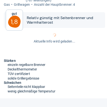
(767 Meinungen)
Gas
Grill­wa­gen
Anzahl der Haupt­bren­ner: 4
Gut
Rela­tiv güns­tig mit Sei­ten­bren­ner und
1,8
Warm­hal­te­rost
Aktuelle Info wird geladen...
Stärken
einzeln regelbare Brenner
Deckelthermometer
TÜV-zertifiziert
solide Grillergebnisse
Schwächen
Seitenteile nicht klappbar
wenig gleichmäßige Temperatur