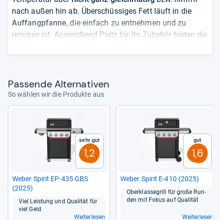
nach außen hin ab. Überschüssiges Fett läuft in die
Auffangpfanne
, die einfach zu entnehmen und zu
reinigen ist. Ausreichend Platz für Ihr Zubehör bieten die
seitliche Ablage
und der Unterschrank, der allerdings
hinten offen ist und laut Anleitung nicht für die
Gasflasche eingesetzt werden soll. Der überwiegende
Teil der bisherigen Rezensenten bewertet den Taino
Pas­sende Alter­na­ti­ven
positiv und findet insbesondere das
Preis-Leistungs-
So wählen wir die Produkte aus
Verhältnis
in Ordnung.
von
Marguerita Fuller
Sehr gut
Gut
1,2
1,6
Weber Spi­rit EP-​435 GBS
Weber Spi­rit E-​410 (2025)
(2025)
Ober­klas­se­grill für große Run­
den mit Fokus auf Qua­li­tät
Viel Leis­tung und Qua­li­tät für
viel Geld
Weiterlesen
Weiterlesen