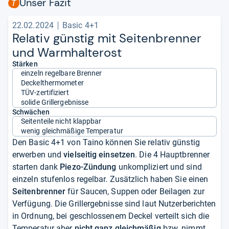
Unser Fazit
22.02.2024
Basic 4+1
Rela­tiv güns­tig mit Sei­ten­bren­ner
und Warm­hal­te­rost
Stärken
einzeln regelbare Brenner
Deckelthermometer
TÜV-zertifiziert
solide Grillergebnisse
Schwächen
Seitenteile nicht klappbar
wenig gleichmäßige Temperatur
Den Basic 4+1 von Taino können Sie relativ günstig
erwerben und
vielseitig einsetzen
. Die 4 Hauptbrenner
starten dank
Piezo-Zündung
unkompliziert und sind
einzeln stufenlos regelbar. Zusätzlich haben Sie einen
Seitenbrenner
für Saucen, Suppen oder Beilagen zur
Verfügung. Die Grillergebnisse sind laut Nutzerberichten
in Ordnung, bei geschlossenem Deckel verteilt sich die
Temperatur aber
nicht ganz gleichmäßig
bzw. nimmt