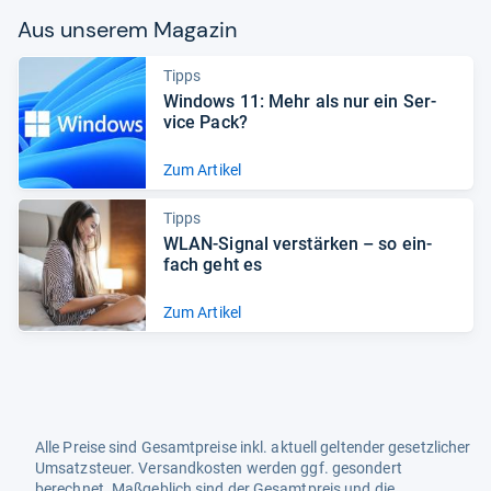
Aus unse­rem Maga­zin
Tipps
Win­dows 11: Mehr als nur ein Ser­
vice Pack?
Zum Artikel
Tipps
WLAN-​Signal ver­stär­ken – so ein­
fach geht es
Zum Artikel
Alle Preise sind Gesamtpreise inkl. aktuell geltender gesetzlicher
Umsatzsteuer. Versandkosten werden ggf. gesondert
berechnet. Maßgeblich sind der Gesamtpreis und die