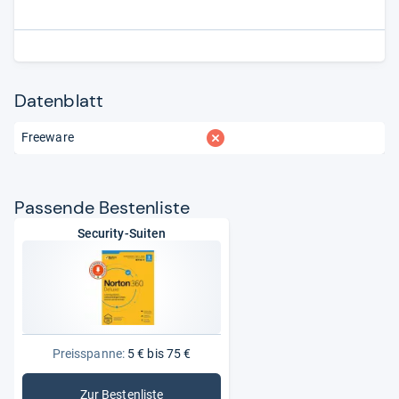
Datenblatt
fehlt
Freeware
Pas­sende Bes­ten­liste
Security-Suiten
Preisspanne:
5 € bis 75 €
Zur Bestenliste