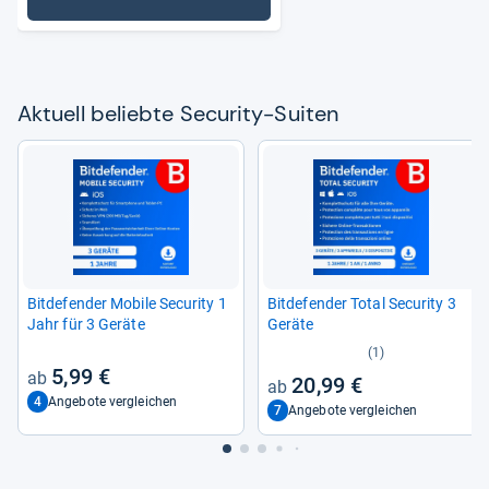
: Security-Suiten
Aktu­ell beliebte Secu­rity-​Sui­ten
Bit­de­fen­der Mobile Secu­rity 1
Bit­de­fen­der Total Secu­rity 3
Jahr für 3 Geräte
Geräte
(1)
5,99 €
20,99 €
4
Angebote vergleichen
7
Angebote vergleichen