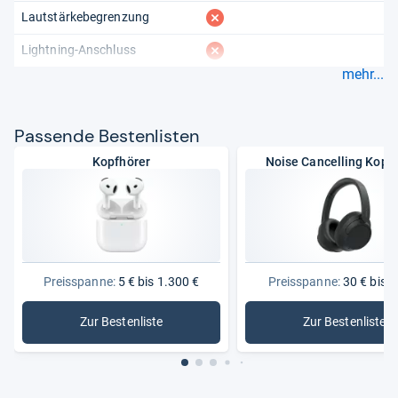
fehlt
Lautstärkebegrenzung
fehlt
Lightning-Anschluss
mehr...
Pas­sende Bes­ten­lis­ten
Kopfhörer
Noise Cancelling Kopf
Preisspanne:
5 € bis 1.300 €
Preisspanne:
30 € bis 3
Zur Bestenliste
Zur Bestenliste
: Kopfhörer
: Noise C