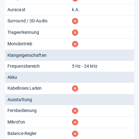
Auracast
k.A.
fehlt
Surround / 3D-Audio
fehlt
Trageerkennung
fehlt
Monobetrieb
Klangeigenschaften
Frequenzbereich
5 Hz - 24 kHz
Akku
fehlt
Kabelloses Laden
Ausstattung
fehlt
Fernbedienung
fehlt
Mikrofon
fehlt
Balance-Regler