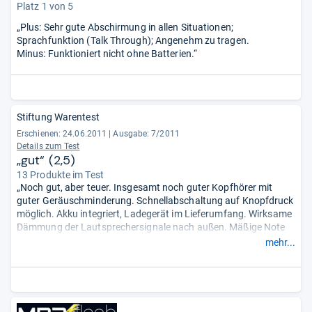
Platz 1 von 5
„Plus: Sehr gute Abschirmung in allen Situationen;
Sprachfunktion (Talk Through); Angenehm zu tragen.
Minus: Funktioniert nicht ohne Batterien.“
Stiftung Warentest
Erschienen: 24.06.2011
|
Ausgabe: 7/2011
Details zum Test
„gut“ (2,5)
13 Produkte im Test
„Noch gut, aber teuer. Insgesamt noch guter Kopfhörer mit
guter Geräuschminderung. Schnellabschaltung auf Knopfdruck
möglich. Akku integriert, Ladegerät im Lieferumfang. Wirksame
Dämmung der Lautsprechersignale nach außen. Mäßige Note
für Akkulaufzeit, Passivbetrieb ohne Geräuschminderung nicht
mehr...
möglich (Reduktion nicht abschaltbar).“