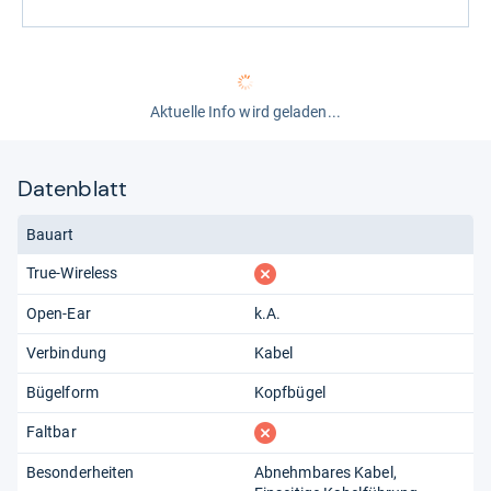
Aktuelle Info wird geladen...
Datenblatt
Bauart
fehlt
True-Wireless
Open-Ear
k.A.
Verbindung
Kabel
Bügelform
Kopfbügel
fehlt
Faltbar
Besonderheiten
Abnehmbares Kabel