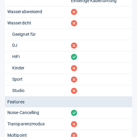
Einseitige Kabelführung
fehlt
Wasserabweisend
fehlt
Wasserdicht
Geeignet für
fehlt
DJ
vorhanden
HiFi
fehlt
Kinder
fehlt
Sport
fehlt
Studio
Features
vorhanden
Noise-Cancelling
fehlt
Transparenzmodus
fehlt
Multipoint