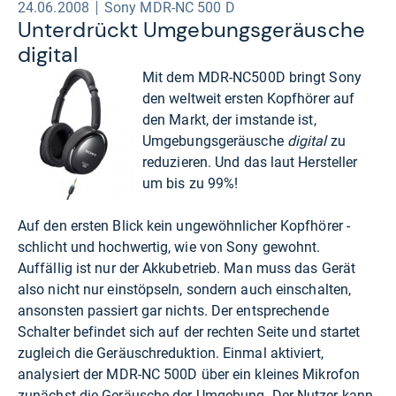
24.06.2008
Sony MDR-NC 500 D
Unter­drückt Umge­bungs­ge­räusche
digi­tal
Mit dem MDR-NC500D bringt Sony
den weltweit ersten Kopfhörer auf
den Markt, der imstande ist,
Umgebungsgeräusche
digital
zu
reduzieren. Und das laut Hersteller
um bis zu 99%!
Auf den ersten Blick kein ungewöhnlicher Kopfhörer -
schlicht und hochwertig, wie von Sony gewohnt.
Auffällig ist nur der Akkubetrieb. Man muss das Gerät
also nicht nur einstöpseln, sondern auch einschalten,
ansonsten passiert gar nichts. Der entsprechende
Schalter befindet sich auf der rechten Seite und startet
zugleich die Geräuschreduktion. Einmal aktiviert,
analysiert der MDR-NC 500D über ein kleines Mikrofon
zunächst die Geräusche der Umgebung. Der Nutzer kann