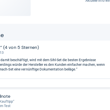
Aktuelle Info wi
ne
t“ (4 von 5 Sternen)
 13
h damit beschäftigt, wird mit dem Sihl-Set die besten Ergebnisse
llerdings würde der Hersteller es den Kunden einfacher machen, wenn
ach-Set eine vernünftige Dokumentation beiläge.“
dnote
 Kauftipp“
im Test