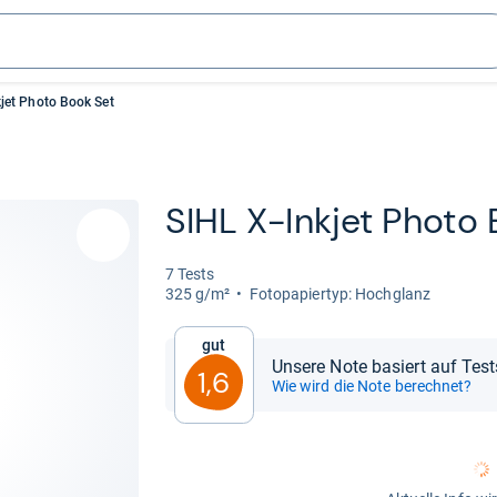
kjet Photo Book Set
SIHL X-​Inkjet Photo
7 Tests
325 g/m²
Foto­pa­pier­typ: Hoch­glanz
Gut
Unsere Note basiert auf Test
1,6
Wie wird die Note berechnet?