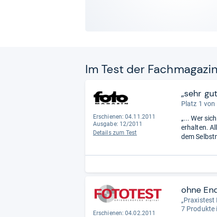
Im Test der Fach­ma­ga­zi
„sehr gu
Platz 1 von
Erschienen: 04.11.2011
„... Wer sic
Ausgabe: 12/2011
erhalten. A
Details zum Test
dem Selbstm
ohne En
„Praxistest
7 Produkte 
Erschienen: 04.02.2011