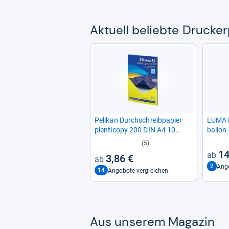
Aktu­ell beliebte Drucker
Peli­kan Durch­schreib­pa­pier
LUMA M
plen­ti­copy 200 DIN A4 10
bal­lo
Blatt blau
50 Bla
(5)
14
3,86 €
2
Ange
14
Angebote vergleichen
Aus unse­rem Maga­zin