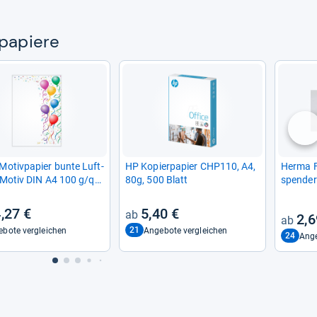
­pa­piere
nä
otiv­pa­pier bunte Luft­
HP Kopier­pa­pier CHP110, A4,
Herma Fo
n Motiv DIN A4 100 g/qm
80g, 500 Blatt
spen­de
tt
,27 €
5,40 €
2,6
21
bote vergleichen
Angebote vergleichen
24
Ange