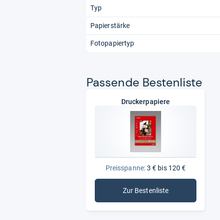
Typ
Papierstärke
Fotopapiertyp
Pas­sende Bes­ten­liste
Druckerpapiere
Preisspanne:
3 € bis 120 €
Zur Bestenliste
: Druckerpapiere