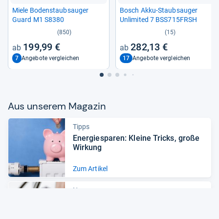
Miele Boden­staub­sau­ger
Bosch Akku-​Staub­sau­ger
Guard M1 S8380
Unlimi­ted 7 BSS715FRSH
(850)
(15)
199,99 €
282,13 €
7
17
Angebote vergleichen
Angebote vergleichen
Aus unse­rem Maga­zin
Tipps
Ener­gie­spa­ren: Kleine Tricks, große
Wir­kung
Zum Artikel
News
Staub­sau­ger: Das sind die Trends
2022