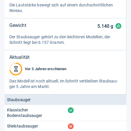
Die Laut­stärke bewegt sich auf einem durch­schnitt­li­chen
Niveau.
Gewicht
5.140
g
Der Staub­sau­ger gehört zu den leich­teren Model­len, der
Schnitt liegt bei 6.157 Gramm.
Aktualität
Vor 3 Jahren erschienen
Das Modell ist noch aktu­ell, im Schnitt ver­blei­ben Staub­sau­
ger 5 Jahre am Markt.
Staubsauger
vorhanden
Klassischer
Bodenstaubsauger
fehlt
Stielstaubsauger