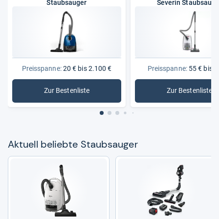
Staubsauger
Severin Staubsauge
Preisspanne:
20 € bis 2.100 €
Preisspanne:
55 € bis 1
Zur Bestenliste
Zur Bestenliste
: Staubsauger
: Severin
Aktu­ell beliebte Staub­sau­ger