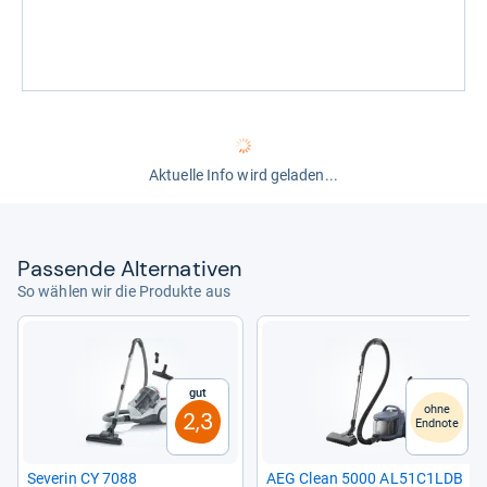
Aktuelle Info wird geladen...
Pas­sende Alter­na­ti­ven
So wählen wir die Produkte aus
Gut
ohne
2,3
Endnote
Seve­rin CY 7088
AEG Clean 5000 AL51C1LDB