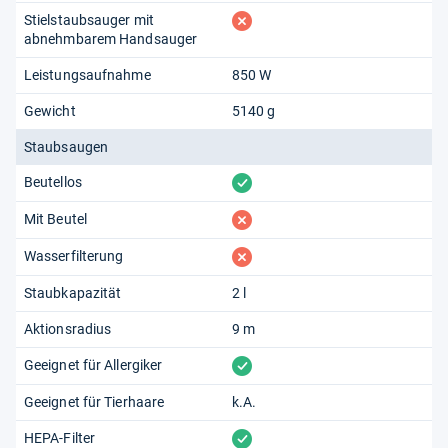
fehlt
Stielstaubsauger mit
abnehmbarem Handsauger
Leistungsaufnahme
850 W
Gewicht
5140 g
Staubsaugen
vorhanden
Beutellos
fehlt
Mit Beutel
fehlt
Wasserfilterung
Staubkapazität
2 l
Aktionsradius
9 m
vorhanden
Geeignet für Allergiker
Geeignet für Tierhaare
k.A.
vorhanden
HEPA-Filter