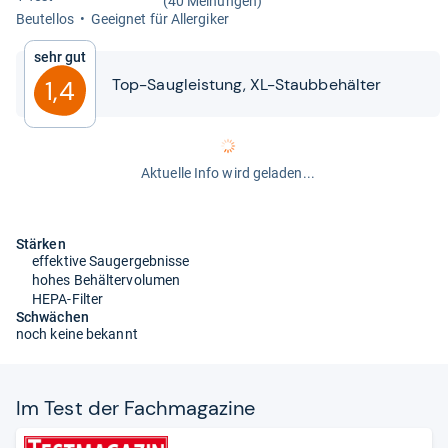
(40 Meinungen)
Beu­tel­los
Geeig­net für All­er­gi­ker
Sehr gut
Top-​​Sau­g­leis­tung, XL-​​Staub­be­häl­ter
1,4
Aktuelle Info wird geladen...
Stärken
effektive Saugergebnisse
hohes Behältervolumen
HEPA-Filter
Schwächen
noch keine bekannt
Im Test der Fach­ma­ga­zine