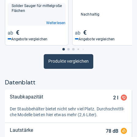
Soli­der Sau­ger für mit­tel­große
Flä­chen
Nachhaltig
Weiterlesen
€
€
Angebote vergleichen
Angebote vergleichen
Produkte vergleichen
Datenblatt
Staubkapazität
2
l
Der Staub­be­häl­ter bie­tet nicht sehr viel Platz. Durch­schnitt­li­
che Modelle bie­ten hier etwas mehr (2,6 Liter).
Lautstärke
78
dB