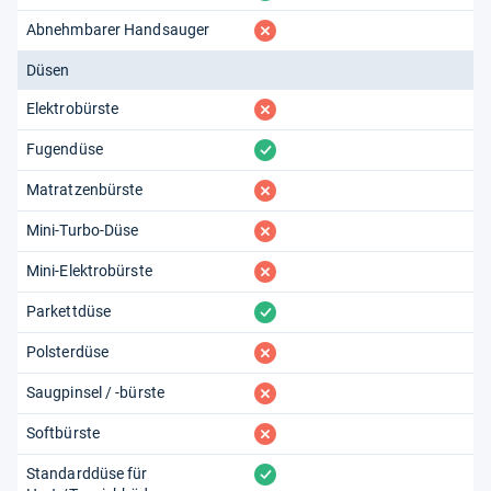
fehlt
Abnehmbarer Handsauger
Düsen
fehlt
Elektrobürste
vorhanden
Fugendüse
fehlt
Matratzenbürste
fehlt
Mini-Turbo-Düse
fehlt
Mini-Elektrobürste
vorhanden
Parkettdüse
fehlt
Polsterdüse
fehlt
Saugpinsel / -bürste
fehlt
Softbürste
vorhanden
Standarddüse für