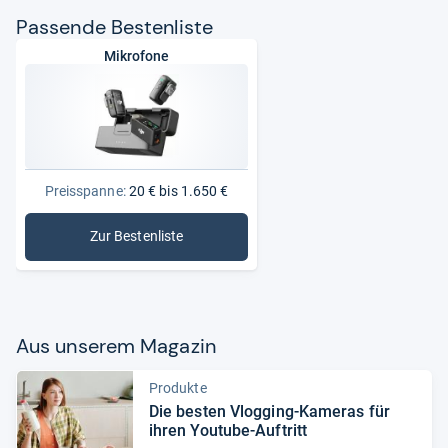
Pas­sende Bes­ten­liste
Mikrofone
Preisspanne:
20 € bis 1.650 €
Zur Bestenliste
: Mikrofone
Aus unse­rem Maga­zin
Produkte
Die bes­ten Vlog­ging-​Kame­ras für
ihren You­tube-​Auf­tritt