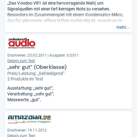
„Das Voodoo VR1 ist eine hervorragende Wahl, um
Signalquellen mit einer tief-kernigen Note zu versehen.
Besonders im Zusammenspiel mit einem Kondensator-Mikro,
das für glänzende, offene Höhen zuständig ist, wusste es im
Test zu begeistern. Neben Gitarrenboxen eignet sich das VR1
mehr...
besonders für akustische Saiteninstrumente, Piano und
Stimme, aber auch auf etwa einer Bassdrum kann man es ruhig
mal ausprobieren.“
Erschienen: 25.02.2011
|
Ausgabe: 3/2011
Details zum Test
„sehr gut“ (Oberklasse)
Preis/Leistung: „befriedigend“
2 Produkte im Test
Ausstattung: „sehr gut“;
Verarbeitung: „sehr gut“;
Messwerte: „gut“.
Erschienen: 19.11.2012
Details zum Test