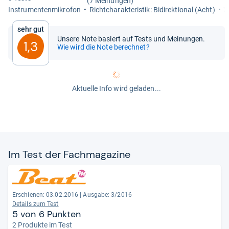
(7 Meinungen)
Instru­men­ten­mi­kro­fon
Richt­cha­rak­te­ris­tik: Bidi­rek­tio­nal (Acht)
X
Sehr gut
Unsere Note basiert auf Tests und Meinungen.
1,3
Wie wird die Note berechnet?
Aktuelle Info wird geladen...
Im Test der Fach­ma­ga­zine
Erschienen: 03.02.2016
|
Ausgabe: 3/2016
Details zum Test
5 von 6 Punkten
2 Produkte im Test