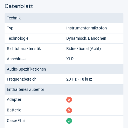
Datenblatt
Technik
Typ
Instrumentenmikrofon
Technologie
Dynamisch
Bändchen
Richtcharakteristik
Bidirektional (Acht)
Anschluss
XLR
Audio-Spezifikationen
Frequenzbereich
20 Hz - 18 kHz
Enthaltenes Zubehör
fehlt
Adapter
fehlt
Batterie
vorhanden
Case/Etui