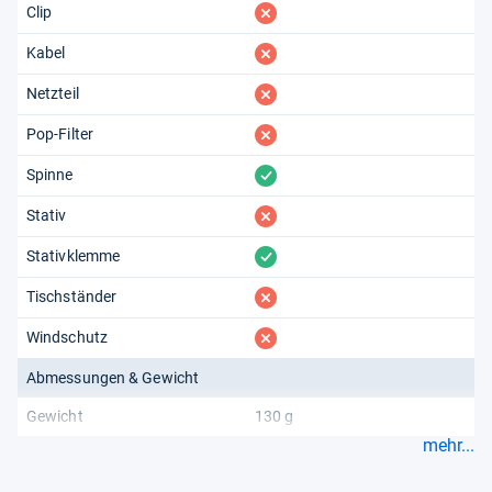
fehlt
Clip
fehlt
Kabel
fehlt
Netzteil
fehlt
Pop-Filter
vorhanden
Spinne
fehlt
Stativ
vorhanden
Stativklemme
fehlt
Tischständer
fehlt
Windschutz
Abmessungen & Gewicht
Gewicht
130 g
mehr...