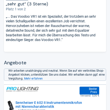
„sehr gut“ (3 Sterne)
Platz 1 von 2
„... Das Voodoo VR1 ist ein Spezialist, der trotzdem an sehr
vielen Schallquellen einen exzellenten Job verrichtet.
Hervorzuheben ist neben der Rauscharmut der warme,
detailreiche Sound, der sich sehr gut mit dem Equalizer
bearbeiten lässt. Für mich die Überraschung des Tests und
eindeutiger Sieger: das Voodoo VR1.“
Angebote
Wir arbeiten unabhängig und neutral. Wenn Sie auf ein verlinktes Shop-
Angebot klicken, unterstützen Sie uns dabei. Wir erhalten dann ggf. eine
Vergütung.
Mehr erfahren
137,90 €
Bester
Preis
Versand:
0,00 €
Sennheiser E 602 II Instrumentenmikrofon
mit Nierencharakteristik