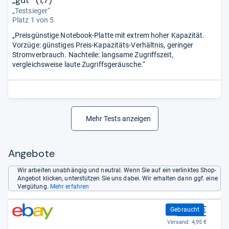
„gut“ (1,7)
„Testsieger“
Platz 1 von 5
„Preisgünstige Notebook-Platte mit extrem hoher Kapazität.
Vorzüge: günstiges Preis-Kapazitäts-Verhältnis, geringer
Stromverbrauch. Nachteile: langsame Zugriffszeit,
vergleichsweise laute Zugriffsgeräusche.“
Mehr Tests anzeigen
Angebote
Wir arbeiten unabhängig und neutral. Wenn Sie auf ein verlinktes Shop-
Angebot klicken, unterstützen Sie uns dabei. Wir erhalten dann ggf. eine
Vergütung.
Mehr erfahren
37,95 €
Gebraucht
Versand:
4,95 €