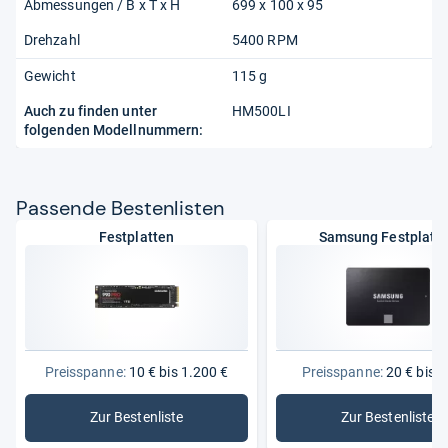
Abmessungen / B x T x H
699 x 100 x 95
Drehzahl
5400 RPM
Gewicht
115 g
Auch zu finden unter
HM500LI
folgenden Modellnummern:
Pas­sende Bes­ten­lis­ten
Festplatten
Samsung Festplatt
Preisspanne:
10 € bis 1.200 €
Preisspanne:
20 € bis 7
Zur Bestenliste
Zur Bestenliste
: Festplatten
: Samsung