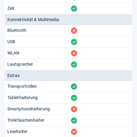
vorhanden
Zeit
Konnektivität & Multimedia
fehlt
Bluetooth
vorhanden
USB
fehlt
WLAN
vorhanden
Lautsprecher
Extras
vorhanden
Transportrollen
vorhanden
Tablethalterung
fehlt
Smartphonehalterung
vorhanden
Trinkflaschenhalter
fehlt
Lesehalter