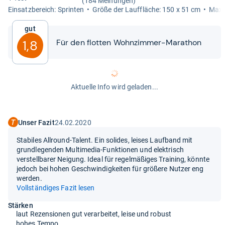
(184 Meinungen)
Ein­satz­be­reich: Sprin­ten
Größe der Lauf­flä­che: 150 x 51 cm
Maxi­
Gut
Für den flot­ten Wohn­zim­mer-​​Mara­thon
1,8
Aktuelle Info wird geladen...
Unser Fazit
24.02.2020
Stabiles Allround-Talent. Ein solides, leises Laufband mit
grundlegenden Multimedia-Funktionen und elektrisch
verstellbarer Neigung. Ideal für regelmäßiges Training, könnte
jedoch bei hohen Geschwindigkeiten für größere Nutzer eng
werden.
Vollständiges Fazit lesen
Stärken
laut Rezensionen gut verarbeitet, leise und robust
hohes Tempo