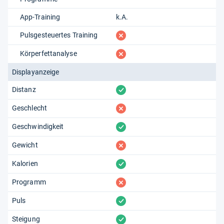
App-Training
k.A.
fehlt
Pulsgesteuertes Training
fehlt
Körperfettanalyse
Displayanzeige
vorhanden
Distanz
fehlt
Geschlecht
vorhanden
Geschwindigkeit
fehlt
Gewicht
vorhanden
Kalorien
fehlt
Programm
vorhanden
Puls
vorhanden
Steigung