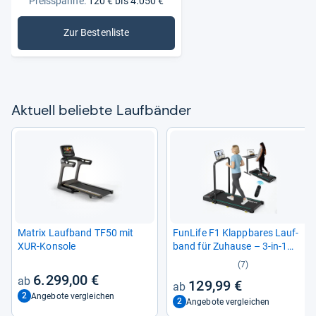
Preisspanne:
120 € bis 4.050 €
Zur Bestenliste
: Laufbänder
Aktu­ell beliebte Lauf­bän­der
Matrix Lauf­band TF50 mit
Fun­Life F1 Klapp­ba­res Lauf­
XUR-​Kon­sole
band für Zuhause – 3-​in-​1
Mini Lauf­band mit Hal­te­griff
(7)
6.299,00 €
129,99 €
2
Angebote vergleichen
2
Angebote vergleichen