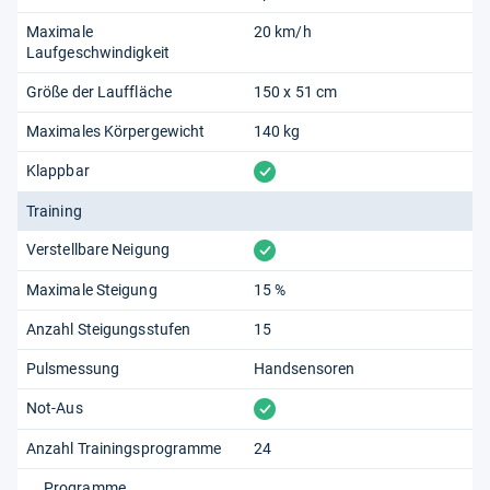
Maximale
20 km/h
Laufgeschwindigkeit
Größe der Lauffläche
150 x 51 cm
Maximales Körpergewicht
140 kg
vorhanden
Klappbar
Training
vorhanden
Verstellbare Neigung
Maximale Steigung
15 %
Anzahl Steigungsstufen
15
Pulsmessung
Handsensoren
vorhanden
Not-Aus
Anzahl Trainingsprogramme
24
Programme