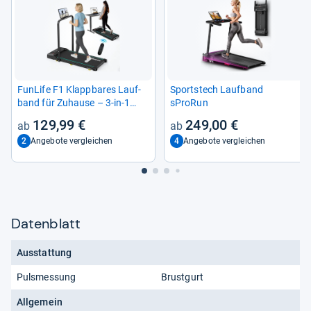
Fun­Life F1 Klapp­ba­res Lauf­
Sport­stech Lauf­band
band für Zuhause – 3-​in-​1
sProRun
Mini Lauf­band mit Hal­te­griff
129,99 €
249,00 €
2
4
Angebote vergleichen
Angebote vergleichen
Datenblatt
Ausstattung
Pulsmessung
Brustgurt
Allgemein