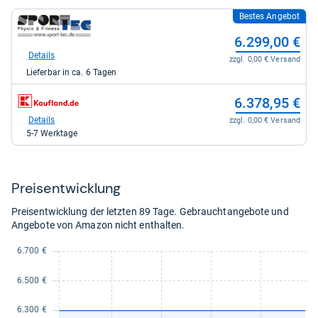
Bestes Angebot
zum
Shop:
6.299,00 €
bei
Sport-
Details
zzgl. 0,00 € Versand
Tec
Lieferbar in ca. 6 Tagen
für
6.299,00
zum
kaufen.
6.378,95 €
Shop:
bei
Details
zzgl. 0,00 € Versand
Kaufland
5-7 Werktage
für
6.378,95
kaufen.
Preis­ent­wick­lung
Preisentwicklung der letzten 89 Tage. Gebrauchtangebote und
Angebote von Amazon nicht enthalten.