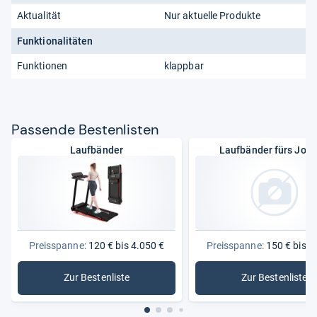
Aktualität
Nur aktuelle Produkte
Funktionalitäten
Funktionen
klappbar
Pas­sende Bes­ten­lis­ten
Laufbänder
Laufbänder fürs Jog
Preisspanne:
120 € bis 4.050 €
Preisspanne:
150 € bis 2
Zur Bestenliste
Zur Bestenliste
: Laufbänder
: Laufbän