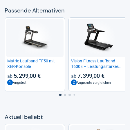
Pas­sende Alter­na­ti­ven
Matrix Lauf­band TF50 mit
Vision Fit­ness Lauf­band
XER-​Kon­sole
T600E – Leis­tungs­star­kes
Lauf­trai­ning
5.299,00 €
7.399,00 €
1
2
Angebot
Angebote vergleichen
Aktu­ell beliebt