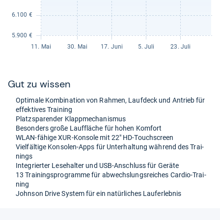
Gut zu wis­sen
Opti­male Kom­bi­na­tion von Rah­men, Lauf­deck und Antrieb für
effek­ti­ves Trai­ning
Platz­spa­ren­der Klapp­me­cha­nis­mus
Beson­ders große Lauf­flä­che für hohen Kom­fort
WLAN-​fähige XUR-​Kon­sole mit 22" HD-​Touch­s­creen
Viel­fäl­tige Kon­so­len-​Apps für Unter­hal­tung wäh­rend des Trai­
nings
Inte­grier­ter Lese­hal­ter und USB-​Anschluss für Geräte
13 Trai­nings­pro­gramme für abwechs­lungs­rei­ches Car­dio-​Trai­
ning
John­son Drive Sys­tem für ein natür­li­ches Lau­fer­leb­nis