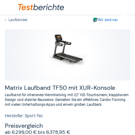
Laufbänder
Wir sind nachhaltig
Suc
Geben
Sie
mindest
drei
Zeichen
ein.
Vorschl
erschei
automat
Matrix Lauf­band TF50 mit XUR-​Kon­sole
und
Laufband für intensives Heimtraining mit 22" HD-Touchscreen, klappbarem
lassen
Design und stabiler Bauweise. Genießen Sie ein effektives Cardio-Training
mit vielen Unterhaltungs-Apps und einem großen Laufdeck.
sich
mit
Her­stel­ler: Sport-Tec
den
Preis­ver­gleich
Pfeiltas
ab 6.299,00 € bis 6.378,95 €
auswähl