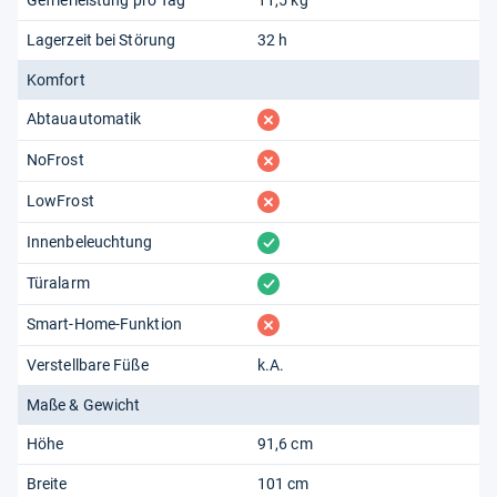
Lagerzeit bei Störung
32 h
Komfort
fehlt
Abtauautomatik
fehlt
NoFrost
fehlt
LowFrost
vorhanden
Innenbeleuchtung
vorhanden
Türalarm
fehlt
Smart-Home-Funktion
Verstellbare Füße
k.A.
Maße & Gewicht
Höhe
91,6 cm
Breite
101 cm