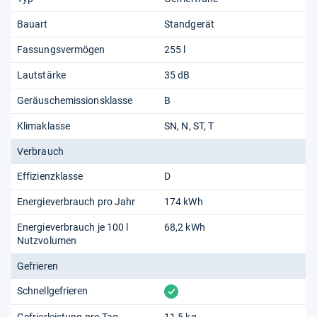
Bauart
Standgerät
Fassungsvermögen
255 l
Lautstärke
35 dB
Geräuschemissionsklasse
B
Klimaklasse
SN
N
ST
T
Verbrauch
Effizienzklasse
D
Energieverbrauch pro Jahr
174 kWh
Energieverbrauch je 100 l
68,2 kWh
Nutzvolumen
Gefrieren
vorhanden
Schnellgefrieren
Gefrierleistung pro Tag
11,5 kg