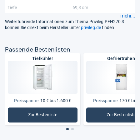
Tiefe
69,8 cm
mehr...
Weiterführende Informationen zum Thema Privileg PFH270 3
können Sie direkt beim Hersteller unter
privileg.de
finden.
Pas­sende Bes­ten­lis­ten
Tiefkühler
Gefriertruhen
Preisspanne:
10 € bis 1.600 €
Preisspanne:
170 € bis 
Zur Bestenliste
Zur Bestenliste
: Tiefkühler
: Gefriert