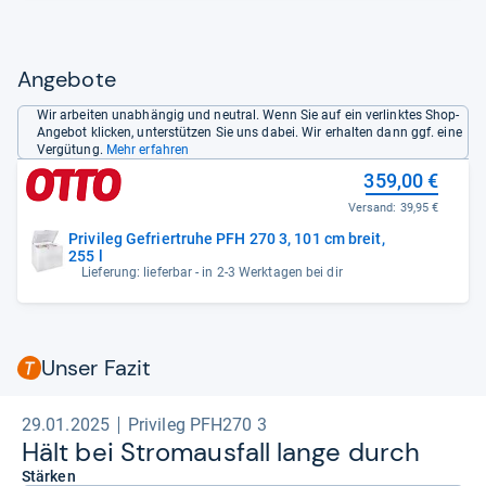
Störungen: Türalarm und Warnanzeige bei Stromausfall fallen
im Test durch.
- Zusammengefasst durch unsere Redaktion.
Angebote
Wir arbeiten unabhängig und neutral. Wenn Sie auf ein verlinktes Shop-
Angebot klicken, unterstützen Sie uns dabei. Wir erhalten dann ggf. eine
Vergütung.
Mehr erfahren
359,00 €
Versand:
39,95 €
Privileg Gefriertruhe PFH 270 3, 101 cm breit,
255 l
Lieferung: lieferbar - in 2-3 Werktagen bei dir
Unser Fazit
29.01.2025
Privileg PFH270 3
Hält bei Strom­aus­fall lange durch
Stärken