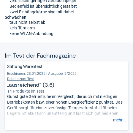
verursacht geringen Geräuschpegel
Bedienfeld ist übersichtlich gestaltet
zwei Einhängekörbe sind mit dabei
Schwächen
taut nicht selbst ab
kein Türalarm
keine WLAN-Anbindung
Im Test der Fach­ma­ga­zine
Stiftung Warentest
Erschienen: 23.01.2025
|
Ausgabe: 2/2025
Details zum Test
„ausreichend“ (3,6)
14 Produkte im Test
Günstigste Gefriertruhe im Vergleich, die auch mit niedrigen
Betriebskosten bzw. einer hohen Energieeffizienz punktet. Das
Gerät sorgt für eine zuverlässige Temperaturstabilität beim
Lagern, ist akustisch unauffällig und lässt sich gut bedienen.
Beim Einfrieren lässt die Privileg-Truhe jedoch Punkte liegen, es
mehr...
wird von der Testredaktion „ausreichend“ bewertet. Abzüge in
der Gesamtnote verursacht das „mangelhafte“ Verhalten bei