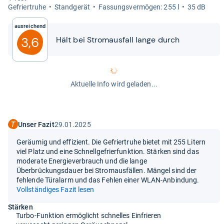
Gefrier­truhe
Stand­ge­rät
Fas­sungs­ver­mö­gen: 255 l
35 dB
Ausreichend
3,6
Hält bei Strom­aus­fall lange durch
Aktuelle Info wird geladen...
Unser Fazit
29.01.2025
Geräumig und effizient. Die Gefriertruhe bietet mit 255 Litern
viel Platz und eine Schnellgefrierfunktion. Stärken sind das
moderate Energieverbrauch und die lange
Überbrückungsdauer bei Stromausfällen. Mängel sind der
fehlende Türalarm und das Fehlen einer WLAN-Anbindung.
Vollständiges Fazit lesen
Stärken
Turbo-Funktion ermöglicht schnelles Einfrieren