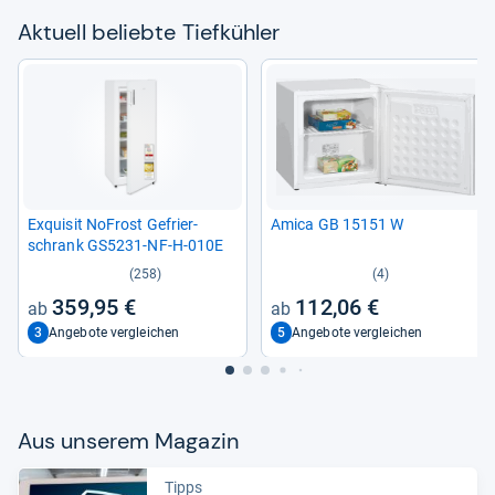
Aktu­ell beliebte Tief­küh­ler
Exqui­sit NoFrost Gefrier­
Amica GB 15151 W
schrank GS5231-​NF-​H-​010E
(258)
(4)
359,95 €
112,06 €
3
5
Angebote vergleichen
Angebote vergleichen
Aus unse­rem Maga­zin
Tipps