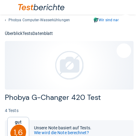
Phobya Computer-Wasserkühlungen
Wir sind nachhaltig
Suc
Geben
Überblick
Tests
Datenblatt
Sie
mindest
drei
Zeichen
ein.
Vorschl
erschei
automat
und
Pho­bya G-​Chan­ger 420 Test
lassen
sich
4 Tests
mit
den
Gut
Pfeiltas
Unsere Note basiert auf Tests.
1,6
auswähl
Wie wird die Note berechnet?