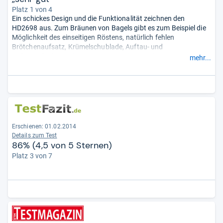
Platz 1 von 4
Ein schickes Design und die Funktionalität zeichnen den
HD2698 aus. Zum Bräunen von Bagels gibt es zum Beispiel die
Möglichkeit des einseitigen Röstens, natürlich fehlen
Brötchenaufsatz, Krümelschublade, Auftau- und
Aufwärmfunktion ebenso wenig wie die extrabreiten
mehr...
Toastschlitze. Philipps Gerät unterscheidet sich von anderen
Modellen durch seine Signaltonabgabe und weißt ansonsten
keine ersichtlichen Mängel auf, die den sehr guten
Gesamteindruck eintrüben könnten.
- Zusammengefasst durch
unsere Redaktion.
Erschienen: 01.02.2014
Details zum Test
86% (4,5 von 5 Sternen)
Platz 3 von 7