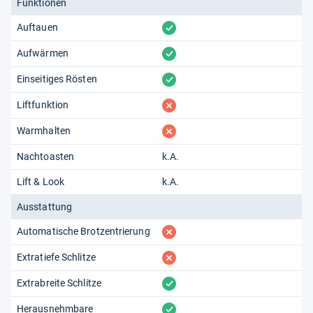
Funktionen
vorhanden
Auftauen
vorhanden
Aufwärmen
vorhanden
Einseitiges Rösten
fehlt
Liftfunktion
fehlt
Warmhalten
Nachtoasten
k.A.
Lift & Look
k.A.
Ausstattung
fehlt
Automatische Brotzentrierung
fehlt
Extratiefe Schlitze
vorhanden
Extrabreite Schlitze
vorhanden
Herausnehmbare