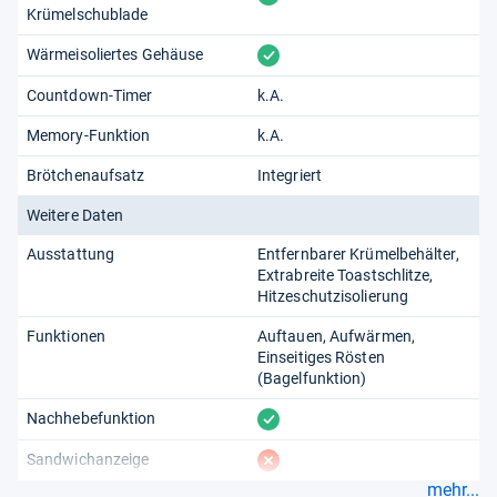
Krümelschublade
vorhanden
Wärmeisoliertes Gehäuse
Countdown-Timer
k.A.
Memory-Funktion
k.A.
Brötchenaufsatz
Integriert
Weitere Daten
Ausstattung
Entfernbarer Krümelbehälter
Extrabreite Toastschlitze
Hitzeschutzisolierung
Funktionen
Auftauen
Aufwärmen
Einseitiges Rösten
(Bagelfunktion)
vorhanden
Nachhebefunktion
fehlt
Sandwichanzeige
mehr...