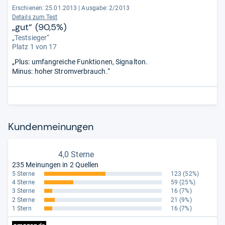
Erschienen: 25.01.2013
|
Ausgabe: 2/2013
Details zum Test
„gut“ (90,5%)
„Testsieger“
Platz 1 von 17
„Plus: umfangreiche Funktionen, Signalton.
Minus: hoher Stromverbrauch.“
Kun­den­mei­nun­gen
4,0 Sterne
235 Meinungen in 2 Quellen
5 Sterne
123
(52%)
4 Sterne
59
(25%)
3 Sterne
16
(7%)
2 Sterne
21
(9%)
1 Stern
16
(7%)