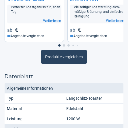
Per­fek­ter Toast­ge­nuss für jeden
Viel­sei­ti­ger Toas­ter für gleich­
Tag
mä­ßige Bräu­nung und ein­fa­che
Rei­ni­gung
Weiterlesen
Weiterlesen
€
€
Angebote vergleichen
Angebote vergleichen
Produkte vergleichen
Datenblatt
Allgemeine Informationen
Typ
Langschlitz-Toaster
Material
Edelstahl
Leistung
1200 W