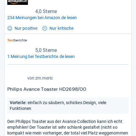
4,0 Sterne
234 Meinungen bei Amazon.de lesen
Nur positive
Nur kritische
5,0 Sterne
1 Meinung bei Testberichte.de lesen
5,0
von
zm.meric
von
5
Philips Avance Toaster HD2698/00
Sternen
Vorteile:
einfach zu säubern, schickes Design, viele
Funktionen
Den Philipps Toaster aus der Avance Collection kann ich echt
empfehlen! Der Toaster ist sehr schlank gestaltet (nicht so
kompakt wie mein vorheriger, der total viel Platz weggenommen