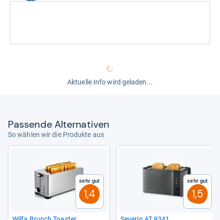
Aktuelle Info wird geladen...
Pas­sende Alter­na­ti­ven
So wählen wir die Produkte aus
Sehr gut
Sehr gut
1,4
1,5
Wilfa Brunch Toas­ter
Seve­rin AT 9341