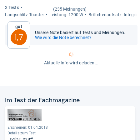
3 Tests
(235 Meinungen)
Lang­schlitz-​Toas­ter
Leis­tung: 1200 W
Bröt­chen­auf­satz: Inte­grie
Gut
Unsere Note basiert auf Tests und Meinungen.
1,7
Wie wird die Note berechnet?
Aktuelle Info wird geladen...
Im Test der Fach­ma­ga­zine
Erschienen: 01.01.2013
Details zum Test
„sehr gut“