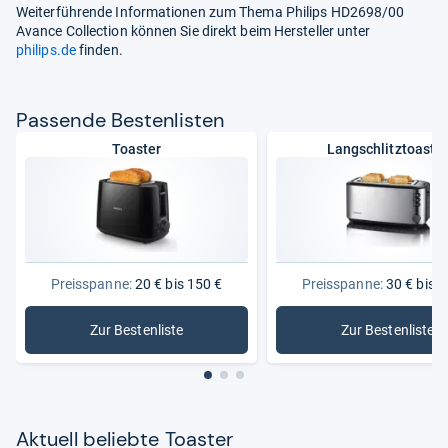
Weiterführende Informationen zum Thema Philips HD2698/00
Avance Collection können Sie direkt beim Hersteller unter
philips.de
finden.
Pas­sende Bes­ten­lis­ten
Toaster
Langschlitztoaste
Preisspanne:
20 € bis 150 €
Preisspanne:
30 € bis 1
Zur Bestenliste
Zur Bestenliste
: Toaster
: Langsch
Aktu­ell beliebte Toas­ter