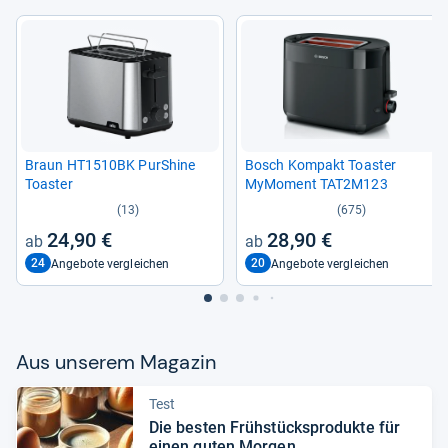
Braun HT1510BK PurS­hine
Bosch Kom­pakt Toas­ter
Toas­ter
MyMo­ment TAT2M123
(13)
(675)
24,90 €
28,90 €
24
20
Angebote vergleichen
Angebote vergleichen
Aus unse­rem Maga­zin
Test
Die bes­ten Früh­stück­s­pro­dukte für
einen guten Mor­gen