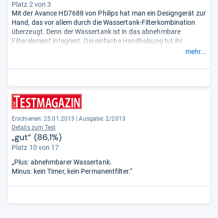
Platz 2 von 3
Mit der Avance HD7688 von Philips hat man ein Designgerät zur
Hand, das vor allem durch die Wassertank-Filterkombination
überzeugt. Denn der Wassertank ist in das abnehmbare
Filterelement integriert. Die einfache Handhabung tut ihr
Übriges, um einen sehr guten Eindruck vom Kaffeebereiter zu
mehr...
bekommen. Wer nicht viel Geld ausgeben will, ist hier an der
richtigen Adresse.
- Zusammengefasst durch unsere Redaktion.
Erschienen: 25.01.2013
|
Ausgabe: 2/2013
Details zum Test
„gut“ (86,1%)
Platz 10 von 17
„Plus: abnehmbarer Wassertank.
Minus: kein Timer, kein Permanentfilter.“