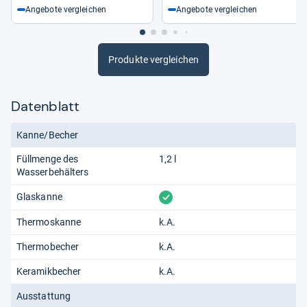
Angebote vergleichen
Angebote vergleichen
Produkte vergleichen
Datenblatt
Kanne/Becher
Füllmenge des
1,2 l
Wasserbehälters
vorhanden
Glaskanne
Thermoskanne
k.A.
Thermobecher
k.A.
Keramikbecher
k.A.
Ausstattung