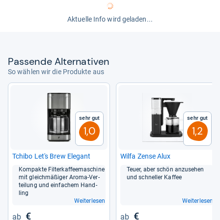
Aktuelle Info wird geladen...
Pas­sende Alter­na­ti­ven
So wählen wir die Produkte aus
Sehr gut
Sehr gut
1,0
1,2
Tchibo Let's Brew Ele­gant
Wilfa Zense Alux
Kom­pakte Fil­ter­kaf­fee­ma­schine
Teuer, aber schön anzu­se­hen
mit gleich­mä­ßi­ger Aroma-​Ver­
und schnel­ler Kaf­fee
tei­lung und ein­fa­chem Hand­
ling
Weiterlesen
Weiterlesen
€
€