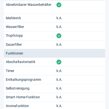
vorhanden
Abnehmbarer Wasserbehälter
Mahlwerk
k.A.
Wasserfilter
k.A.
vorhanden
Tropfstopp
Dauerfilter
k.A.
Funktionen
vorhanden
Abschaltautomatik
Timer
k.A.
Entkalkungsprogramm
k.A.
Selbstreinigung
k.A.
Smart-Home-Funktion
k.A.
Aromafunktion
k.A.