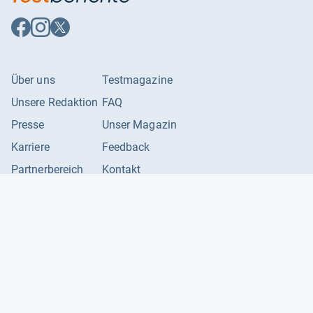
Auf
Auf
Auf
Facebook
Instagram
X
folgen
folgen
folgen
Über uns
Testmagazine
Unsere Redaktion
FAQ
Presse
Unser Magazin
Karriere
Feedback
Partnerbereich
Kontakt
Unsere Kategorien
Impressum
Datenschutzerklärung
Datenschutzeinstellungen
AGB
©
2026
Producto GmbH