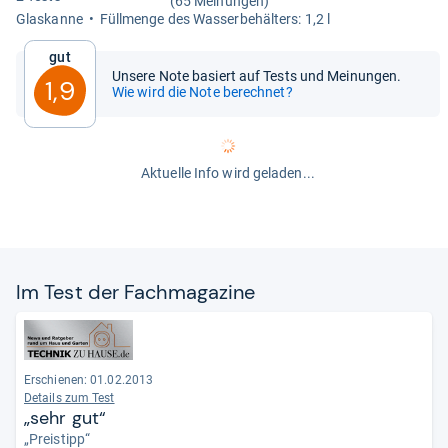
(65 Meinungen)
Glas­kanne
Füll­menge des Was­ser­be­häl­ters: 1,2 l
Gut
Unsere Note basiert auf Tests und Meinungen.
1,9
Wie wird die Note berechnet?
Aktuelle Info wird geladen...
Im Test der Fach­ma­ga­zine
Erschienen: 01.02.2013
Details zum Test
„sehr gut“
„Preistipp“