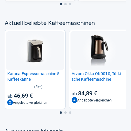
Aktu­ell beliebte Kaf­fee­ma­schi­nen
Karaca Espres­so­ma­schine 5l
Arzum Okka OK0010, Tür­ki­
Kaf­fee­kanne
sche Kaf­fee­ma­schine
(2k+)
84,89 €
46,69 €
4
Angebote vergleichen
2
Angebote vergleichen