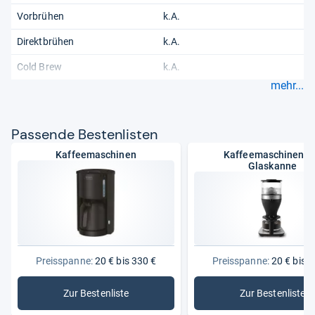
Vorbrühen
k.A.
Direktbrühen
k.A.
Cold Brew
k.A.
mehr...
Pas­sende Bes­ten­lis­ten
Kaffeemaschinen
Kaffeemaschinen m
Glaskanne
Preisspanne:
20 € bis 330 €
Preisspanne:
20 € bis 2
Zur Bestenliste
Zur Bestenliste
: Kaffeemaschinen
: Kaffeem