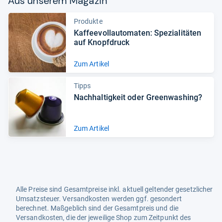
Aus unse­rem Maga­zin
Produkte
Kaf­fee­voll­au­to­ma­ten: Spe­zia­li­tä­ten
auf Knopf­druck
Zum Artikel
Tipps
Nach­hal­tig­keit oder Green­wa­shing?
Zum Artikel
Alle Preise sind Gesamtpreise inkl. aktuell geltender gesetzlicher
Umsatzsteuer. Versandkosten werden ggf. gesondert
berechnet. Maßgeblich sind der Gesamtpreis und die
Versandkosten, die der jeweilige Shop zum Zeitpunkt des