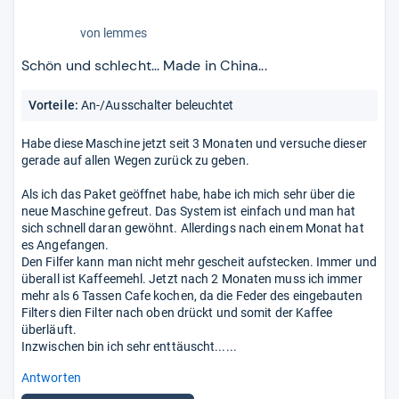
1,0
von
lemmes
von
5
Schön und schlecht... Made in China...
Stern
Vorteile:
An-/Ausschalter beleuchtet
Habe diese Maschine jetzt seit 3 Monaten und versuche dieser
gerade auf allen Wegen zurück zu geben.
Als ich das Paket geöffnet habe, habe ich mich sehr über die
neue Maschine gefreut. Das System ist einfach und man hat
sich schnell daran gewöhnt. Allerdings nach einem Monat hat
es Angefangen.
Den Filfer kann man nicht mehr gescheit aufstecken. Immer und
überall ist Kaffeemehl. Jetzt nach 2 Monaten muss ich immer
mehr als 6 Tassen Cafe kochen, da die Feder des eingebauten
Filters dien Filter nach oben drückt und somit der Kaffee
überläuft.
Inzwischen bin ich sehr enttäuscht......
Antworten