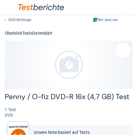
DVD-Rohlinge
Wir sind nachhaltig
Suc
Geben
Überblick
Tests
Datenblatt
Sie
mindest
drei
Zeichen
ein.
Vorschl
erschei
automat
und
Penny / O-​fiz DVD-​R 16x (4,7 GB) Test
lassen
sich
1 Test
mit
DVD
den
Pfeiltas
Ausreichend
auswähl
Unsere Note basiert auf Tests.