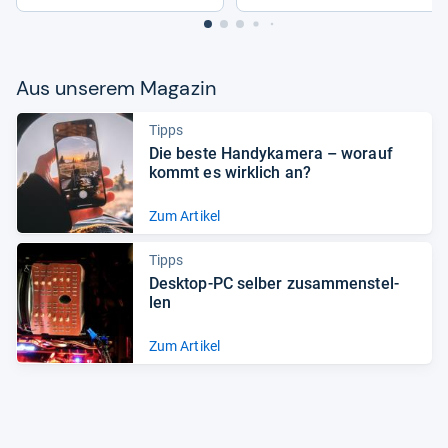
Aus unse­rem Maga­zin
Tipps
Die beste Han­dy­ka­mera – wor­auf
kommt es wirk­lich an?
Zum Artikel
Tipps
Desktop-​PC sel­ber zusam­men­stel­
len
Zum Artikel