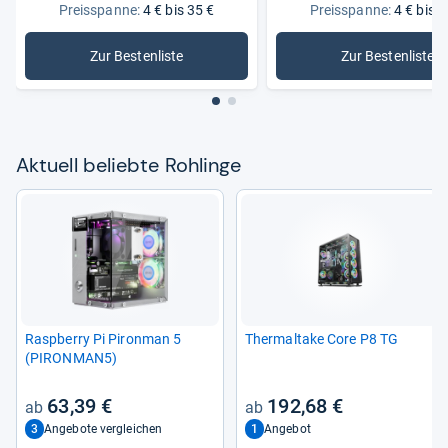
Preisspanne:
4 € bis 35 €
Preisspanne:
4 € bis 3
Zur Bestenliste
Zur Bestenliste
: Rohlinge
: DVD-Roh
Aktu­ell beliebte Roh­linge
Raspberry Pi Piron­man 5
Ther­mal­take Core P8 TG
(PIRON­MAN5)
63,39 €
192,68 €
3
1
Angebote vergleichen
Angebot