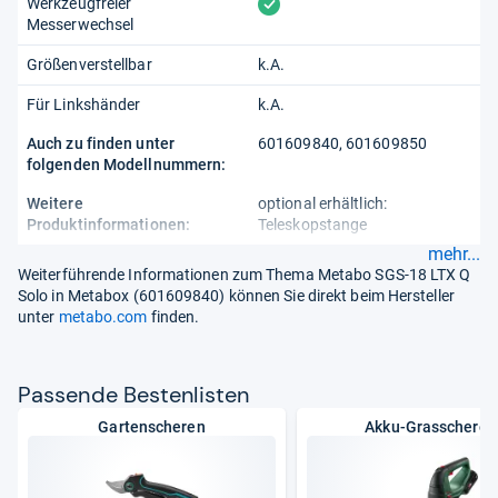
vorhanden
Werkzeugfreier
Messerwechsel
Größenverstellbar
k.A.
Für Linkshänder
k.A.
Auch zu finden unter
601609840, 601609850
folgenden Modellnummern:
Weitere
optional erhältlich:
Produktinformationen:
Teleskopstange
mehr...
Weiterführende Informationen zum Thema Metabo SGS-18 LTX Q
Solo in Metabox (601609840) können Sie direkt beim Hersteller
unter
metabo.com
finden.
Pas­sende Bes­ten­lis­ten
Gartenscheren
Akku-Grasscheren