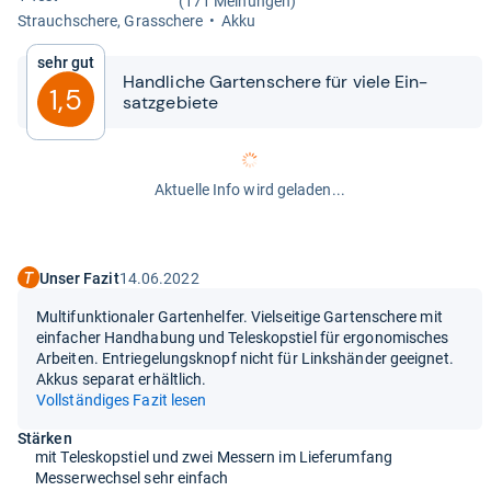
(171 Meinungen)
Strauch­schere, Gras­schere
Akku
Sehr gut
Hand­li­che Gar­ten­schere für viele Ein­
1,5
satz­ge­biete
Aktuelle Info wird geladen...
Unser Fazit
14.06.2022
Multifunktionaler Gartenhelfer. Vielseitige Gartenschere mit
einfacher Handhabung und Teleskopstiel für ergonomisches
Arbeiten. Entriegelungsknopf nicht für Linkshänder geeignet.
Akkus separat erhältlich.
Vollständiges Fazit lesen
Stärken
mit Teleskopstiel und zwei Messern im Lieferumfang
Messerwechsel sehr einfach