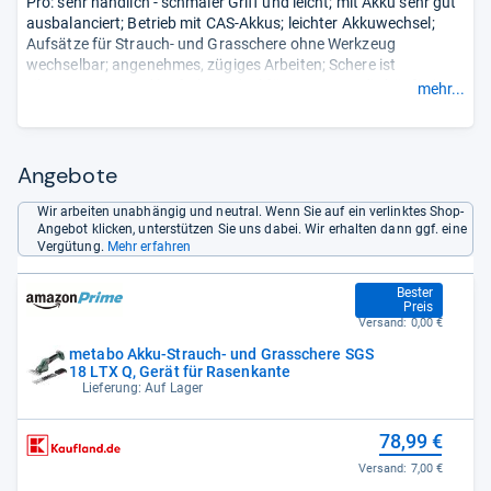
Pro: sehr handlich - schmaler Griff und leicht; mit Akku sehr gut
ausbalanciert; Betrieb mit CAS-Akkus; leichter Akkuwechsel;
Aufsätze für Strauch- und Grasschere ohne Werkzeug
wechselbar; angenehmes, zügiges Arbeiten; Schere ist
vibrationsarm und laufruhig - ideal für Personen, die häufig im
mehr...
Garten arbeiten.
Contra: -.
- Zusammengefasst durch unsere Redaktion.
Angebote
Wir arbeiten unabhängig und neutral. Wenn Sie auf ein verlinktes Shop-
Angebot klicken, unterstützen Sie uns dabei. Wir erhalten dann ggf. eine
Vergütung.
Mehr erfahren
77,50 €
Bester
Preis
Versand:
0,00 €
metabo Akku-Strauch- und Grasschere SGS
18 LTX Q, Gerät für Rasenkante
Lieferung: Auf Lager
78,99 €
Versand:
7,00 €