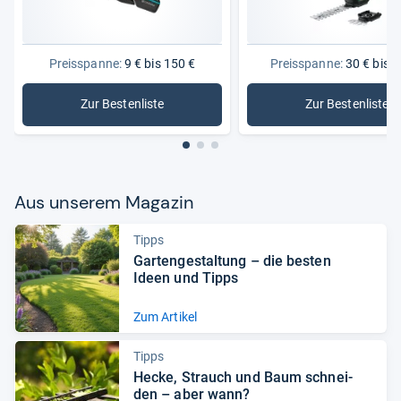
Preisspanne:
9 € bis 150 €
Preisspanne:
30 € bis 1
Zur Bestenliste
Zur Bestenliste
: Gartenscheren
: Akku-Gr
Aus unse­rem Maga­zin
Tipps
Gar­ten­ge­stal­tung – die bes­ten
Ideen und Tipps
Zum Artikel
Tipps
Hecke, Strauch und Baum schnei­
den – aber wann?