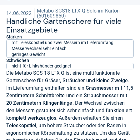
Metabo SGS18 LTX Q Solo im Karton
14.06.2022
(601609850)
Hand­li­che Gar­ten­schere für viele
Ein­satz­ge­biete
Stärken
mit Teleskopstiel und zwei Messern im Lieferumfang
Messerwechsel sehr einfach
geringes Gewicht
Schwächen
nicht für Linkshänder geeignet
Die Metabo SGS 18 LTX Q ist eine multifunktionale
Gartenschere
für Gräser, Sträucher und kleine Zweige
.
Im Lieferumfang enthalten sind ein
Grasmesser mit 11,5
Zentimetern Schnittbreite
und ein
Strauchmesser mit
20 Zentimetern Klingenlänge
. Der Wechsel zwischen
den Messern gestaltet sich sehr einfach und
funktioniert
komplett werkzeuglos
. Außerdem erhalten Sie einen
Teleskopstiel
, um höhere Sträucher oder den Rasen in
ergonomischer Körperhaltung zu stutzen. Um das Gerät