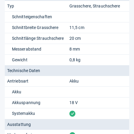
Typ
Grasschere
Strauchschere
Schnitteigenschaften
Schnittbreite Grasschere
11,5 cm
Schnittlänge Strauchschere
20 cm
Messerabstand
8 mm
Gewicht
0,8 kg
Technische Daten
Antriebsart
Akku
Akku
Akkuspannung
18 V
vorhanden
Systemakku
Ausstattung