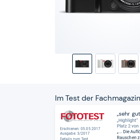
Im Test der Fach­ma­ga­zi
„sehr gu
„Highlight“
Platz 2 von
Erschienen: 05.05.2017
„... Die Auf
Ausgabe: 3/2017
Rauschen zu
Details zum Test