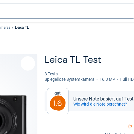
ameras
Leica TL
Leica TL Test
3 Tests
Spie­gel­lose Sys­tem­ka­mera
16,3 MP
Full HD
Gut
Unsere Note basiert auf Test
1,6
Wie wird die Note berechnet?