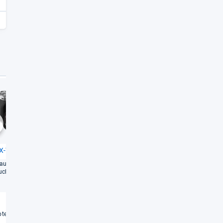
Sehr gut
Sehr gut
1,4
1,4
chste
 X-​T5
Fuji­film X-​T4
uf Foto-​Funk­tio­nen,
Bild­sta­bi­li­siert und mit grö­ße­
uch stark in Sachen
rem Akku
Weiterlesen
Weiterlesen
€
te vergleichen
Angebote vergleichen