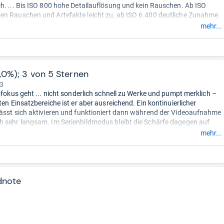
h. ... Bis ISO 800 hohe Detailauflösung und kein Rauschen. Ab ISO
n Rauschen und Artefakte leicht zu, ab ISO 6.400 deutliche Zunahme.
rast-Autofokus pumpt einmal kurz, bevor er sich für die richtige Schärfe
mehr...
...“
5,0%); 3 von 5 Sternen
 3
tofokus geht ... nicht sonderlich schnell zu Werke und pumpt merklich –
ten Einsatzbereiche ist er aber ausreichend. Ein kontinuierlicher
ässt sich aktivieren und funktioniert dann während der Videoaufnahme
 sehr langsam. Im Serienbildmodus bleibt die Schärfe dagegen auf
Bild und wird nicht nachgeführt. ... Leicas TL liegt abgeschlagen auf
mehr...
Platz. ...“
dnote