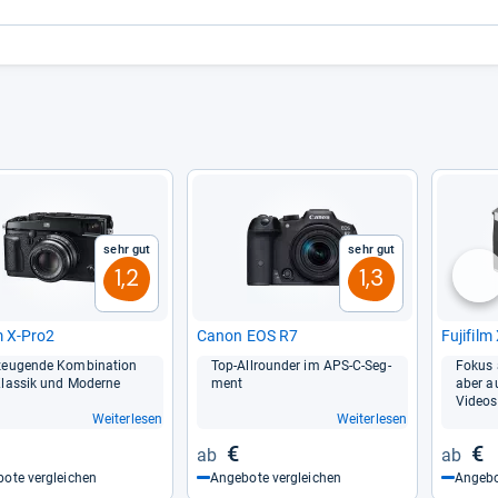
Sehr gut
Sehr gut
1,2
1,3
nä
lm X-​Pro2
Canon EOS R7
Fuji­film
zeu­gende Kom­bi­na­tion
Top-​All­roun­der im APS-​C-​Seg­
Fokus a
las­sik und Moderne
ment
aber a
Videos
Weiterlesen
Weiterlesen
€
€
ote vergleichen
Angebote vergleichen
Angebo