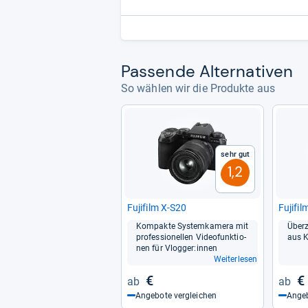
Pas­sende Alter­na­ti­ven
So wählen wir die Produkte aus
Sehr gut
1,2
Fuji­film X-​S20
Fuji­fi
Kom­pakte Sys­tem­ka­mera mit
Über­
pro­fes­sio­nel­len Video­funk­tio­
aus K
nen für Vlog­ger:innen
Weiterlesen
€
€
Angebote vergleichen
Angeb