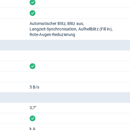
vorhanden
vorhanden
Automatischer Blitz
Blitz aus
Langzeit-Synchronisation
Aufhellblitz (Fill in)
Rote-Augen-Reduzierung
vorhanden
5 B/s
3,7"
vorhanden
k.A.