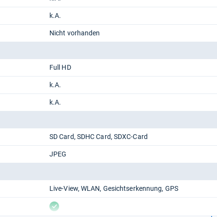
k.A.
Nicht vorhanden
Full HD
k.A.
k.A.
SD Card
SDHC Card
SDXC-Card
JPEG
Live-View
WLAN
Gesichtserkennung
GPS
vorhanden