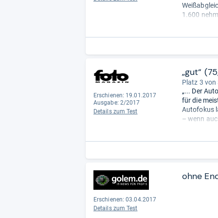
Weißabgleic
1.600 nehme
... Der Kont
entscheidet. 
„gut“ (7
Platz 3 von
„... Der Au
Erschienen: 19.01.2017
für die meis
Ausgabe: 2/2017
Autofokus l
Details zum Test
– wenn auch
dem ersten 
dem letzten 
ohne En
Erschienen: 03.04.2017
Details zum Test