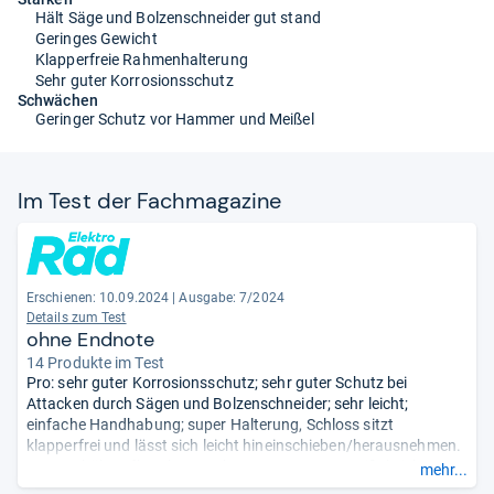
Hält Säge und Bolzenschneider gut stand
Geringes Gewicht
Klapperfreie Rahmenhalterung
Sehr guter Korrosionsschutz
Schwächen
Geringer Schutz vor Hammer und Meißel
Im Test der Fach­ma­ga­zine
Erschienen: 10.09.2024
|
Ausgabe: 7/2024
Details zum Test
ohne Endnote
14 Produkte im Test
Pro: sehr guter Korrosionsschutz; sehr guter Schutz bei
Attacken durch Sägen und Bolzenschneider; sehr leicht;
einfache Handhabung; super Halterung, Schloss sitzt
klapperfrei und lässt sich leicht hineinschieben/herausnehmen.
Contra: hält Aufbruchversuchen per Hammer/Meißel nicht
mehr...
stand.
- Zusammengefasst durch unsere Redaktion.