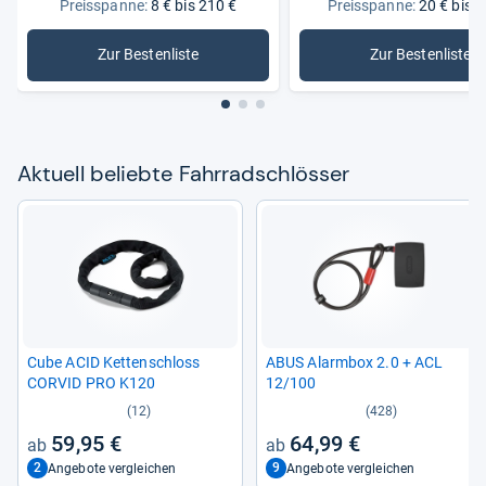
Preisspanne:
8 € bis 210 €
Preisspanne:
20 € bis 1
Zur Bestenliste
Zur Bestenliste
: Fahrradschlösser
: Faltschl
Aktu­ell beliebte Fahr­rad­sch­lös­ser
Cube ACID Ket­ten­schloss
ABUS Alarm­box 2.0 + ACL
COR­VID PRO K120
12/100
(12)
(428)
59,95 €
64,99 €
2
9
Angebote vergleichen
Angebote vergleichen