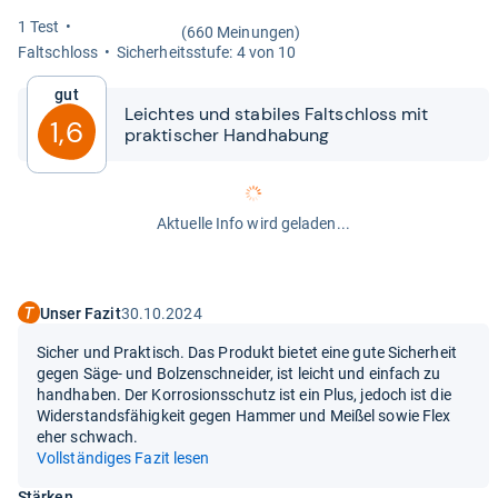
1 Test
(660 Meinungen)
Falt­schloss
Sicher­heits­stufe: 4 von 10
Gut
Leich­tes und sta­bi­les Falt­schloss mit
1,6
prak­ti­scher Hand­ha­bung
Aktuelle Info wird geladen...
Unser Fazit
30.10.2024
Sicher und Praktisch. Das Produkt bietet eine gute Sicherheit
gegen Säge- und Bolzenschneider, ist leicht und einfach zu
handhaben. Der Korrosionsschutz ist ein Plus, jedoch ist die
Widerstandsfähigkeit gegen Hammer und Meißel sowie Flex
eher schwach.
Vollständiges Fazit lesen
Stärken