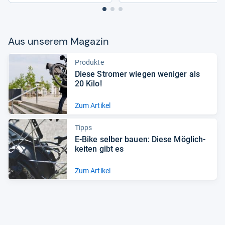
Aus unse­rem Maga­zin
Produkte
Diese Stro­mer wie­gen weni­ger als
20 Kilo!
Zum Artikel
Tipps
E-​Bike sel­ber bauen: Diese Mög­lich­
kei­ten gibt es
Zum Artikel