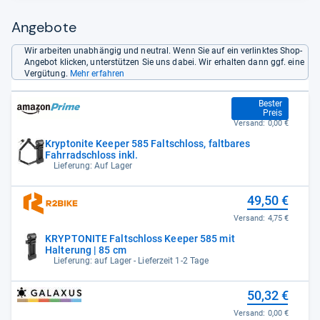
Angebote
Wir arbeiten unabhängig und neutral. Wenn Sie auf ein verlinktes Shop-
Angebot klicken, unterstützen Sie uns dabei. Wir erhalten dann ggf. eine
Vergütung.
Mehr erfahren
44,99 €
Bester
Preis
Versand:
0,00 €
Kryptonite Keeper 585 Faltschloss, faltbares
Fahrradschloss inkl.
Lieferung: Auf Lager
49,50 €
Versand:
4,75 €
KRYPTONITE Faltschloss Keeper 585 mit
Halterung | 85 cm
Lieferung: auf Lager - Lieferzeit 1-2 Tage
50,32 €
Versand:
0,00 €