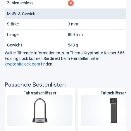
fehlt
Zahlenschloss
Maße & Gewicht
Stärke
3 mm
Länge
800 mm
Gewicht
548 g
Weiterführende Informationen zum Thema Kryptonite Keeper 585
Folding Lock können Sie direkt beim Hersteller unter
kryptonitelock.com
finden.
Pas­sende Bes­ten­lis­ten
Fahrradschlösser
Faltschlösser