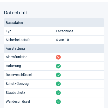
Datenblatt
Basisdaten
Typ
Faltschloss
Sicherheitsstufe
4 von 10
Ausstattung
fehlt
Alarmfunktion
vorhanden
Halterung
vorhanden
Reserveschlüssel
vorhanden
Schutzüberzug
vorhanden
Staubschutz
vorhanden
Wendeschlüssel