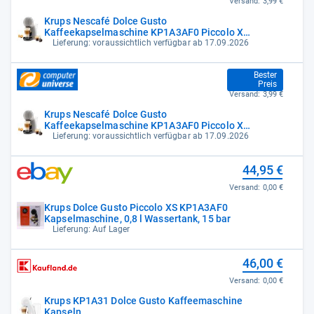
Versand:
3,99 €
Krups Nescafé Dolce Gusto
Kaffeekapselmaschine KP1A3AF0 Piccolo XS
Taupe
Lieferung: voraussichtlich verfügbar ab 17.09.2026
39,00 €
Bester
Preis
Versand:
3,99 €
Krups Nescafé Dolce Gusto
Kaffeekapselmaschine KP1A3AF0 Piccolo XS
Taupe
Lieferung: voraussichtlich verfügbar ab 17.09.2026
44,95 €
Versand:
0,00 €
Krups Dolce Gusto Piccolo XS KP1A3AF0
Kapselmaschine, 0,8 l Wassertank, 15 bar
Lieferung: Auf Lager
46,00 €
Versand:
0,00 €
Krups KP1A31 Dolce Gusto Kaffeemaschine
Kapseln