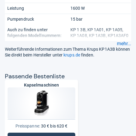
Leistung
1600 W
Pumpendruck
15 bar
Auch zu finden unter
KP 1 3B, KP 1A01, KP 1A05,
folgenden Modellnummern:
KP 1A08, KP 1A3B, KP1A3AF0
mehr...
Weiterführende Informationen zum Thema Krups KP1A3B können
Sie direkt beim Hersteller unter
krups.de
finden.
Pas­sende Bes­ten­liste
Kapselmaschinen
Preisspanne:
30 € bis 620 €