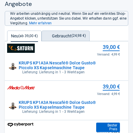
Angebote
Wir arbeiten unabhängig und neutral. Wenn Sie auf ein verlinktes Shop-
Angebot klicken, unterstützen Sie uns dabei. Wir erhalten dann ggf. eine
Vergütung.
Mehr erfahren
Gebraucht
Neu
(24,98 €)
(ab 39,00 €)
39,00 €
Versand:
4,99 €
KRUPS KP1A3A Nescafé® Dolce Gusto®
Piccolo XS Kapselmaschine Taupe
Lieferung: Lieferung in 1 - 3 Werktagen
39,00 €
Versand:
4,99 €
KRUPS KP1A3A Nescafé® Dolce Gusto®
Piccolo XS Kapselmaschine Taupe
Lieferung: Lieferung in 1 - 3 Werktagen
39,00 €
Bester
Preis