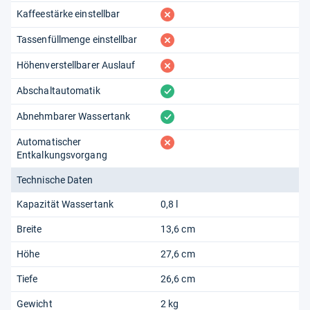
fehlt
Kaffeestärke einstellbar
fehlt
Tassenfüllmenge einstellbar
fehlt
Höhenverstellbarer Auslauf
vorhanden
Abschaltautomatik
vorhanden
Abnehmbarer Wassertank
fehlt
Automatischer
Entkalkungsvorgang
Technische Daten
Kapazität Wassertank
0,8 l
Breite
13,6 cm
Höhe
27,6 cm
Tiefe
26,6 cm
Gewicht
2 kg