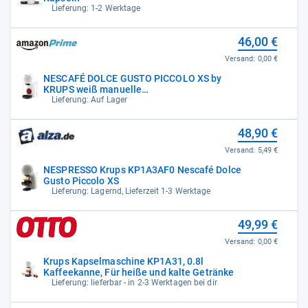
Lieferung: 1-2 Werktage
46,00 €
Versand:
0,00 €
NESCAFÉ DOLCE GUSTO PICCOLO XS by
KRUPS weiß manuelle
Kaffeekapselmaschine
Lieferung: Auf Lager
48,90 €
Versand:
5,49 €
NESPRESSO Krups KP1A3AF0 Nescafé Dolce
Gusto Piccolo XS
Lieferung: Lagernd, Lieferzeit 1-3 Werktage
49,99 €
Versand:
0,00 €
Krups Kapselmaschine KP1A31, 0.8l
Kaffeekanne, Für heiße und kalte Getränke
Lieferung: lieferbar - in 2-3 Werktagen bei dir