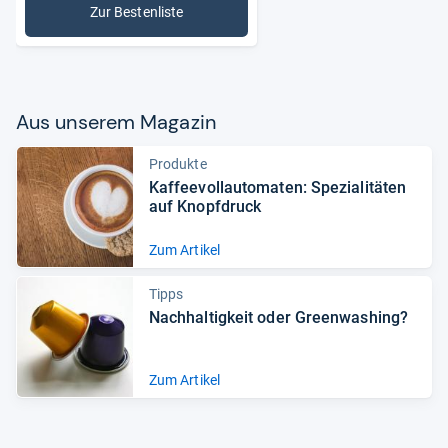
Zur Bestenliste
: Kapselmaschinen
Aus unse­rem Maga­zin
Produkte
Kaf­fee­voll­au­to­ma­ten: Spe­zia­li­tä­ten
auf Knopf­druck
Zum Artikel
Tipps
Nach­hal­tig­keit oder Green­wa­shing?
Zum Artikel