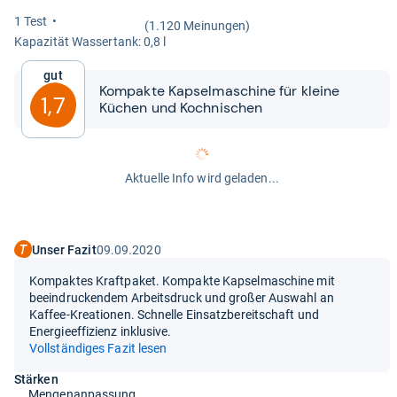
1 Test
(1.120 Meinungen)
Kapa­zi­tät Was­ser­tank: 0,8 l
Gut
Kom­pakte Kap­sel­ma­schine für kleine
1,7
Küchen und Koch­ni­schen
Aktuelle Info wird geladen...
Unser Fazit
09.09.2020
Kompaktes Kraftpaket. Kompakte Kapselmaschine mit
beeindruckendem Arbeitsdruck und großer Auswahl an
Kaffee-Kreationen. Schnelle Einsatzbereitschaft und
Energieeffizienz inklusive.
Vollständiges Fazit lesen
Stärken
Mengenanpassung