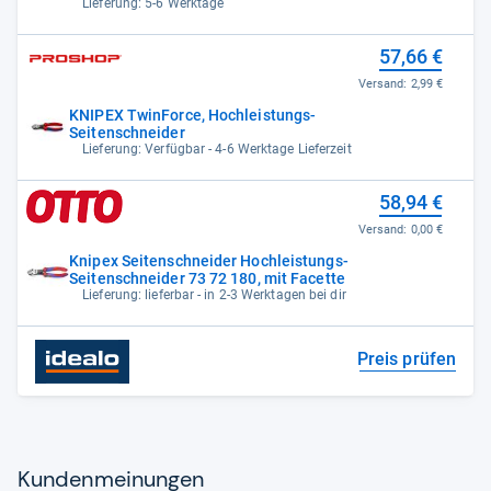
72 180
Lieferung: 5-6 Werktage
57,66 €
Versand:
2,99 €
KNIPEX TwinForce, Hochleistungs-
Seitenschneider
Lieferung: Verfügbar - 4-6 Werktage Lieferzeit
58,94 €
Versand:
0,00 €
Knipex Seitenschneider Hochleistungs-
Seitenschneider 73 72 180, mit Facette
Lieferung: lieferbar - in 2-3 Werktagen bei dir
Preis prüfen
Kun­den­mei­nun­gen