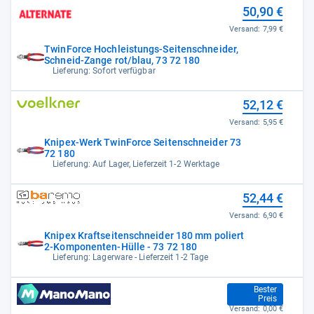
50,90 €
Versand:
7,99 €
TwinForce Hochleistungs-Seitenschneider,
Schneid-Zange rot/blau, 73 72 180
Lieferung: Sofort verfügbar
52,12 €
Versand:
5,95 €
Knipex-Werk TwinForce Seitenschneider 73
72 180
Lieferung: Auf Lager, Lieferzeit 1-2 Werktage
52,44 €
Versand:
6,90 €
Knipex Kraftseitenschneider 180 mm poliert
2-Komponenten-Hülle - 73 72 180
Lieferung: Lagerware - Lieferzeit 1-2 Tage
54,61 €
Bester
Preis
Versand:
0,00 €