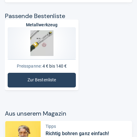
Pas­sende Bes­ten­liste
Metallwerkzeug
Preisspanne:
4 € bis 140 €
Zur Bestenliste
: Metallwerkzeug
Aus unse­rem Maga­zin
Tipps
Rich­tig boh­ren ganz ein­fach!