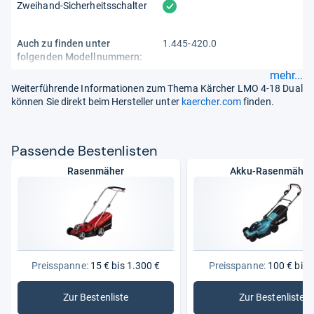
vorhanden
Zweihand-Sicherheitsschalter
Auch zu finden unter
1.445-420.0
folgenden Modellnummern:
mehr...
Weiterführende Informationen zum Thema Kärcher LMO 4-18 Dual
können Sie direkt beim Hersteller unter
kaercher.com
finden.
Pas­sende Bes­ten­lis­ten
Rasenmäher
Akku-Rasenmäher
Preisspanne:
15 € bis 1.300 €
Preisspanne:
100 € bis 
Zur Bestenliste
Zur Bestenliste
: Rasenmäher
: Akku-R