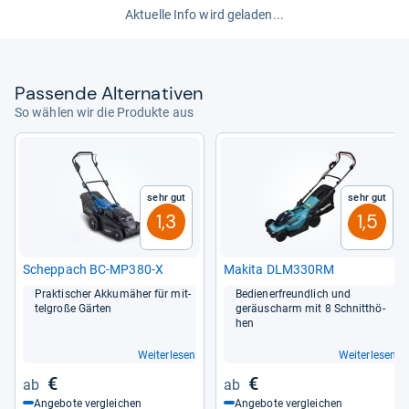
Aktuelle Info wird geladen...
von
Marion Rohwedder
Pas­sende Alter­na­ti­ven
So wählen wir die Produkte aus
Sehr gut
Sehr gut
1,3
1,5
Schepp­ach BC-​MP380-​X
Makita DLM330RM
Prak­ti­scher Akkumä­her für mit­
Bediener­freund­lich und
tel­große Gär­ten
geräuscharm mit 8 Schnitt­hö­
hen
Weiterlesen
Weiterlesen
€
€
Angebote vergleichen
Angebote vergleichen