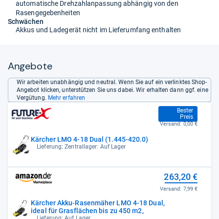
automatische Drehzahlanpassung abhängig von den
Rasengegebenheiten
Schwächen
Akkus und Ladegerät nicht im Lieferumfang enthalten
Angebote
Wir arbeiten unabhängig und neutral. Wenn Sie auf ein verlinktes Shop-
Angebot klicken, unterstützen Sie uns dabei. Wir erhalten dann ggf. eine
Vergütung.
Mehr erfahren
239,79 €
Bester
Preis
Versand:
0,00 €
Kärcher LMO 4-18 Dual (1.445-420.0)
Lieferung: Zentrallager: Auf Lager
263,20 €
Versand:
7,99 €
Kärcher Akku-Rasenmäher LMO 4-18 Dual,
ideal für Grasflächen bis zu 450 m2,
Lieferung: Auf Lager