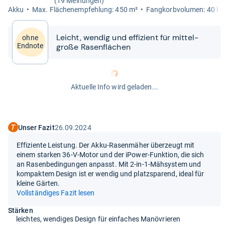
(19 Meinungen)
Akku
Max. Flä­chen­emp­feh­lung: 450 m²
Fang­korb­vo­lu­men: 40 l
Leicht, wen­dig und effi­zi­ent für mit­tel­
ohne
große Rasen­flä­chen
Endnote
Aktuelle Info wird geladen...
Unser Fazit
26.09.2024
Effiziente Leistung. Der Akku-Rasenmäher überzeugt mit
einem starken 36-V-Motor und der iPower-Funktion, die sich
an Rasenbedingungen anpasst. Mit 2-in-1-Mähsystem und
kompaktem Design ist er wendig und platzsparend, ideal für
kleine Gärten.
Vollständiges Fazit lesen
Stärken
leichtes, wendiges Design für einfaches Manövrieren