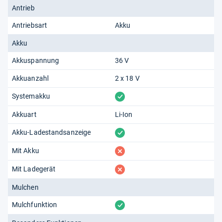
Antrieb
Antriebsart
Akku
Akku
Akkuspannung
36 V
Akkuanzahl
2 x 18 V
vorhanden
Systemakku
Akkuart
Li-Ion
vorhanden
Akku-Ladestandsanzeige
fehlt
Mit Akku
fehlt
Mit Ladegerät
Mulchen
vorhanden
Mulchfunktion