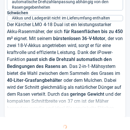
automatische Drehzahlanpassung abhängig von den
Rasengegebenheiten
Schwächen
Akkus und Ladegerät nicht im Lieferumfang enthalten
Der Kärcher LMO 4-18 Dual ist ein leistungsstarker
Akku-Rasenmäher, der sich
für Rasenflächen bis zu 450
m²
eignet. Mit seinem
bürstenlosen 36-V-Motor
, der von
zwei 18-V-Akkus angetrieben wird, sorgt er für eine
kraftvolle und effiziente Leistung. Dank der iPower-
Funktion
passt sich die Drehzahl automatisch den
Bedingungen des Rasens an
. Das 2-in-1-Mähsystem
bietet die Wahl zwischen dem Sammeln des Grases im
40-Liter-Grasfangbehälter
oder dem Mulchen. Dabei
wird der Schnitt gleichmäßig als natürlicher Dünger auf
dem Rasen verteilt. Durch das
geringe Gewicht
und der
kompakten Schnittbreite von 37 cm ist der Mäher
besonders wendig und ideal für verwinkelte Flächen
sowie enge Stellen. Das Gerät
kann zusammengeklappt
werden
und benötigt nicht viel Platz zur Aufbewahrung.
Alles in allem ein
gutes Preis-Leistungs-Verhältnis
.