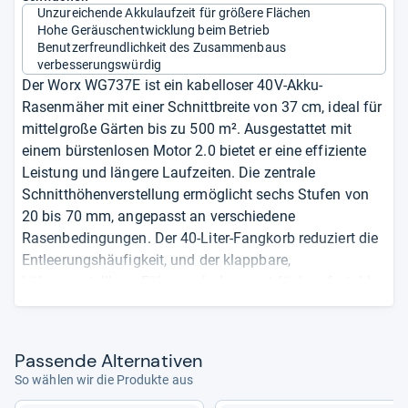
Unzureichende Akkulaufzeit für größere Flächen
Hohe Geräuschentwicklung beim Betrieb
Benutzerfreundlichkeit des Zusammenbaus
verbesserungswürdig
Der Worx WG737E ist ein kabelloser 40V-Akku-
Rasenmäher mit einer Schnittbreite von 37 cm, ideal für
mittelgroße Gärten bis zu 500 m². Ausgestattet mit
einem bürstenlosen Motor 2.0 bietet er eine effiziente
Leistung und längere Laufzeiten. Die zentrale
Schnitthöhenverstellung ermöglicht sechs Stufen von
20 bis 70 mm, angepasst an verschiedene
Rasenbedingungen. Der 40-Liter-Fangkorb reduziert die
Entleerungshäufigkeit, und der klappbare,
höhenverstellbare Führungsholm sorgt für komfortables
Mähen und platzsparende Aufbewahrung. Zwei 20V 4.0
Ah Akkus und ein Ladegerät sind im Lieferumfang
enthalten, wobei die Akkus auch mit anderen Worx 20V-
Pas­sende Alter­na­ti­ven
Geräten kompatibel sind.
So wählen wir die Produkte aus
Kabelloser 40V-Akku-Rasenmäher mit 37 cm