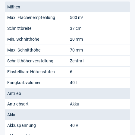
Leistungseffizienz in kleineren bis mittelgroßen Gärten
Mähen
bewertet.
Max. Flächenempfehlung
500 m²
Note:
„Gut“ (2,20)
Schnittbreite
37 cm
Min. Schnitthöhe
20 mm
Von uns ausgewertete Quellen:
Mex.de
Max. Schnitthöhe
70 mm
Gorillacheck.de
Schnitthöhenverstellung
Zentral
Einstellbare Höhenstufen
6
Redaktion von Testberichte.de
Fangkorbvolumen
40 l
Antrieb
Antriebsart
Akku
Akku
Akkuspannung
40 V