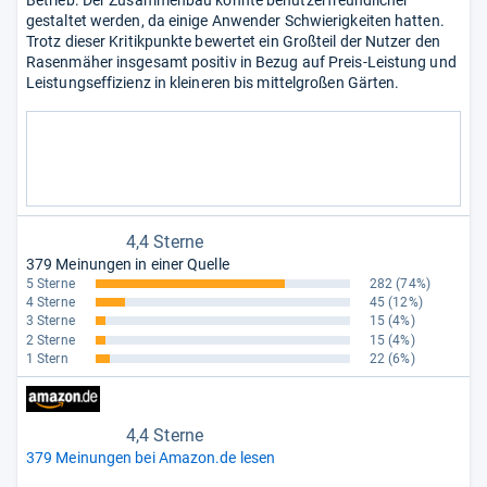
Betrieb. Der Zusammenbau könnte benutzerfreundlicher
gestaltet werden, da einige Anwender Schwierigkeiten hatten.
Trotz dieser Kritikpunkte bewertet ein Großteil der Nutzer den
Rasenmäher insgesamt positiv in Bezug auf Preis-Leistung und
Leistungseffizienz in kleineren bis mittelgroßen Gärten.
4,4 Sterne
379 Meinungen in einer Quelle
5 Sterne
282
(74%)
4 Sterne
45
(12%)
3 Sterne
15
(4%)
2 Sterne
15
(4%)
1 Stern
22
(6%)
4,4 Sterne
379 Meinungen bei Amazon.de lesen