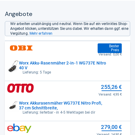
Angebote
Wir arbeiten unabhängig und neutral. Wenn Sie auf ein verlinktes Shop-
Angebot klicken, unterstützen Sie uns dabei. Wir erhalten dann ggf. eine
Vergütung.
Mehr erfahren
255,26 €
Bester
Preis
Versand:
0,00 €
Worx Akku-Rasenmäher 2-in-1 WG737E Nitro
40 V
Lieferung: 5 Tage
255,26 €
Versand:
4,95 €
Worx Akkurasenmäher WG737E Nitro Profi,
37 cm Schnittbreite,
Lieferung: lieferbar - in 4-5 Werktagen bei dir
279,00 €
Versand:
14,90 €