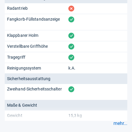
fehlt
Radantrieb
vorhanden
Fangkorb-Füllstandsanzeige
vorhanden
Klappbarer Holm
vorhanden
Verstellbare Griffhöhe
vorhanden
Tragegriff
Reinigungssystem
k.A.
Sicherheitsausstattung
vorhanden
Zweihand-Sicherheitsschalter
Maße & Gewicht
Gewicht
15,3 kg
mehr...