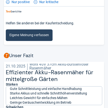
Nur positive
Nur kritische
Helfen Sie anderen bei der Kaufentscheidung.
Eigene Meinung verfassen
Unser Fazit
Worx 40V 37cm Akku-bürstenloser
21.10.2025
Rasenmäher
Effi­zi­en­ter Akku-​Rasen­mä­her für
mit­tel­große Gär­ten
Stärken
Gute Schnittleistung und einfache Handhabung
Starke Akkus und schnelle Schnitthöhenverstellung
Leichtes Gewicht für einfaches Mähen
Geringe Geräuschentwicklung im Betrieb
Schwächen