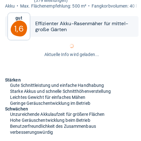
(379 Meinungen)
Akku
Max. Flä­chen­emp­feh­lung: 500 m²
Fang­korb­vo­lu­men: 40 l
Gut
Effi­zi­en­ter Akku-​​Rasen­mä­her für mit­tel­
1,6
große Gär­ten
Aktuelle Info wird geladen...
Stärken
Gute Schnittleistung und einfache Handhabung
Starke Akkus und schnelle Schnitthöhenverstellung
Leichtes Gewicht für einfaches Mähen
Geringe Geräuschentwicklung im Betrieb
Schwächen
Unzureichende Akkulaufzeit für größere Flächen
Hohe Geräuschentwicklung beim Betrieb
Benutzerfreundlichkeit des Zusammenbaus
verbesserungswürdig