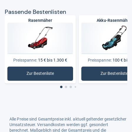
Pas­sende Bes­ten­lis­ten
Rasenmäher
Akku-Rasenmäher
Preisspanne:
15 € bis 1.300 €
Preisspanne:
100 € bis 
Zur Bestenliste
Zur Bestenliste
: Rasenmäher
: Akku-R
Alle Preise sind Gesamtpreise inkl. aktuell geltender gesetzlicher
Umsatzsteuer. Versandkosten werden ggf. gesondert
berechnet. Maßgeblich sind der Gesamtpreis und die