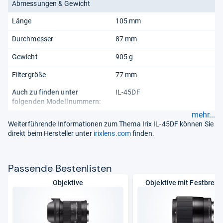
Abmessungen & Gewicht
Länge
105 mm
Durchmesser
87 mm
Gewicht
905 g
Filtergröße
77 mm
Auch zu finden unter
IL-45DF
folgenden Modellnummern:
mehr...
Weiterführende Informationen zum Thema Irix IL-45DF können Sie
direkt beim Hersteller unter
irixlens.com
finden.
Pas­sende Bes­ten­lis­ten
Objektive
Objektive mit Festbren