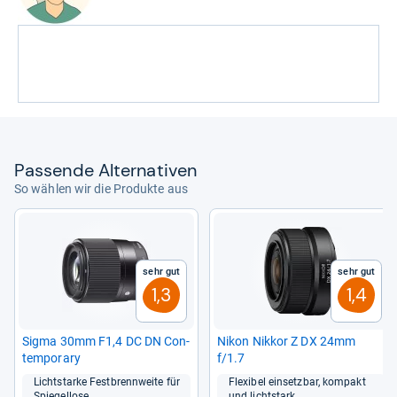
Pas­sende Alter­na­ti­ven
So wählen wir die Produkte aus
Sehr gut
Sehr gut
1,3
1,4
Sigma 30mm F1,4 DC DN Con­
Nikon Nik­kor Z DX 24mm
tem­po­rary
f/1.7
Licht­starke Fest­brenn­weite für
Fle­xi­bel ein­setz­bar, kom­pakt
Spie­gel­lose
und licht­stark