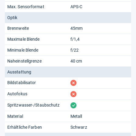
Max. Sensorformat
APS-C
Optik
Brennweite
45mm
Maximale Blende
f/1,4
Minimale Blende
f/22
Naheinstellgrenze
40 cm
Ausstattung
fehlt
Bildstabilisator
fehlt
Autofokus
vorhanden
Spritzwasser-/Staubschutz
Material
Metall
Erhältliche Farben
Schwarz