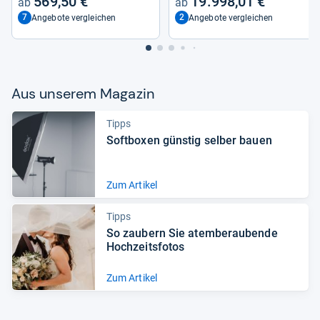
569,50 €
19.998,01 €
7
2
Angebote vergleichen
Angebote vergleichen
Aus unse­rem Maga­zin
Tipps
Soft­bo­xen güns­tig sel­ber bauen
Zum Artikel
Tipps
So zau­bern Sie atem­be­rau­bende
Hoch­zeits­fo­tos
Zum Artikel