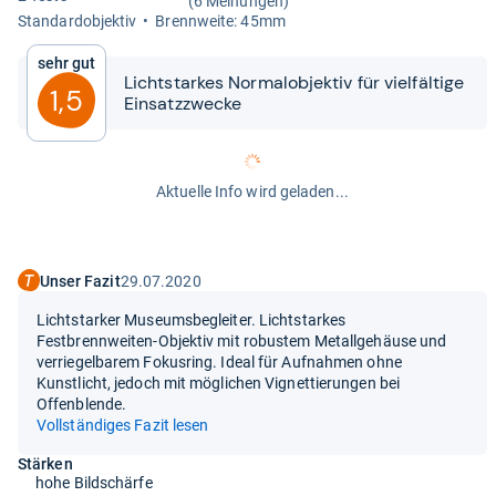
(6 Meinungen)
Stan­dar­d­ob­jek­tiv
Brenn­weite: 45mm
Sehr gut
Licht­star­kes Nor­mal­ob­jek­tiv für viel­fäl­tige
1,5
Ein­satz­zwe­cke
Aktuelle Info wird geladen...
Unser Fazit
29.07.2020
Lichtstarker Museumsbegleiter. Lichtstarkes
Festbrennweiten-Objektiv mit robustem Metallgehäuse und
verriegelbarem Fokusring. Ideal für Aufnahmen ohne
Kunstlicht, jedoch mit möglichen Vignettierungen bei
Offenblende.
Vollständiges Fazit lesen
Stärken
hohe Bildschärfe