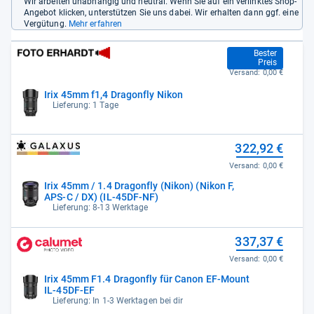
Wir arbeiten unabhängig und neutral. Wenn Sie auf ein verlinktes Shop-
Angebot klicken, unterstützen Sie uns dabei. Wir erhalten dann ggf. eine
Vergütung.
Mehr erfahren
299,00 €
Bester
Preis
Versand:
0,00 €
Irix 45mm f1,4 Dragonfly Nikon
Lieferung: 1 Tage
322,92 €
Versand:
0,00 €
Irix 45mm / 1.4 Dragonfly (Nikon) (Nikon F,
APS-C / DX) (IL-45DF-NF)
Lieferung: 8-13 Werktage
337,37 €
Versand:
0,00 €
Irix 45mm F1.4 Dragonfly für Canon EF-Mount
IL-45DF-EF
Lieferung: In 1-3 Werktagen bei dir