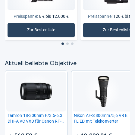
Preisspanne:
6 € bis 12.000 €
Preisspanne:
120 € bis 2
Zur Bestenliste
Zur Bestenliste
: Objektive
: Objekti
Aktu­ell beliebte Objek­tive
Tam­ron 18-​300mm F/3.5-​6.3
Nikon AF-​S 800mm/5,6 VR E
Di II-​A VC VXD für Canon RF-​
FL ED mit Tele­kon­ver­ter
Mount