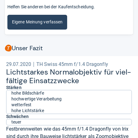
Helfen Sie anderen bei der Kaufentscheidung.
Eigene Meinung verfassen
Unser Fazit
29.07.2020
TH Swiss 45mm f/1.4 Dragonfly
Licht­star­kes Nor­mal­ob­jek­tiv für viel­
fäl­tige Ein­satz­zwe­cke
Stärken
hohe Bildschärfe
hochwertige Verarbeitung
wetterfest
hohe Lichtstärke
Schwächen
teuer
Festbrennweiten wie das 45mm f/1.4 Dragonfly von Irix
sind durch ihre Bauweise lichtstärker als Zoomobjektive