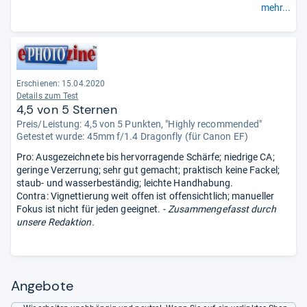
zudem gering bis sehr gering – bis in die Bildecken. Trotz der
mehr...
schlechten Leistung bei Blende 1,4 führt das in Summe zu einer
Empfehlung.“
Erschienen: 15.04.2020
Details zum Test
4,5 von 5 Sternen
Preis/Leistung: 4,5 von 5 Punkten, "Highly recommended"
Getestet wurde:
45mm f/1.4 Dragonfly (für Canon EF)
Pro: Ausgezeichnete bis hervorragende Schärfe; niedrige CA;
geringe Verzerrung; sehr gut gemacht; praktisch keine Fackel;
staub- und wasserbeständig; leichte Handhabung.
Contra: Vignettierung weit offen ist offensichtlich; manueller
Fokus ist nicht für jeden geeignet.
- Zusammengefasst durch
unsere Redaktion.
Angebote