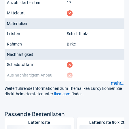
Anzahl der Leisten
17
fehlt
Mittelgurt
Materialien
Leisten
Schichtholz
Rahmen
Birke
Nachhaltigkeit
fehlt
Schadstoffarm
fehlt
Aus nachhaltigem Anbau
mehr...
Weiterführende Informationen zum Thema Ikea Luröy können Sie
direkt beim Hersteller unter
ikea.com
finden.
Pas­sende Bes­ten­lis­ten
Lattenroste
Lattenroste 80 x 200