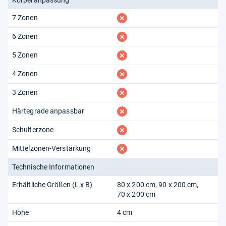
fehlt
7 Zonen
fehlt
6 Zonen
fehlt
5 Zonen
fehlt
4 Zonen
fehlt
3 Zonen
fehlt
Härtegrade anpassbar
fehlt
Schulterzone
fehlt
Mittelzonen-Verstärkung
Technische Informationen
Erhältliche Größen (L x B)
80 x 200 cm
90 x 200 cm
70 x 200 cm
Höhe
4 cm