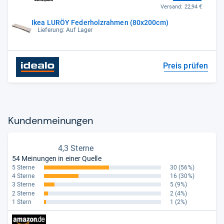
Versand:
22,94 €
Ikea LURÖY Federholzrahmen (80x200cm)
Lieferung: Auf Lager
Preis prüfen
Kun­den­mei­nun­gen
4,3 Sterne
54 Meinungen in einer Quelle
5 Sterne
30
(56%)
4 Sterne
16
(30%)
3 Sterne
5
(9%)
2 Sterne
2
(4%)
1 Stern
1
(2%)