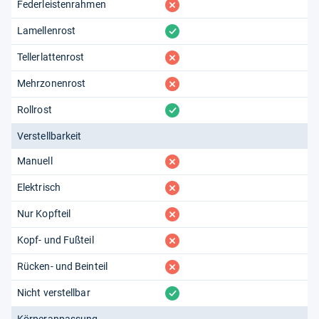
fehlt
Federleistenrahmen
vorhanden
Lamellenrost
fehlt
Tellerlattenrost
fehlt
Mehrzonenrost
vorhanden
Rollrost
Verstellbarkeit
fehlt
Manuell
fehlt
Elektrisch
fehlt
Nur Kopfteil
fehlt
Kopf- und Fußteil
fehlt
Rücken- und Beinteil
vorhanden
Nicht verstellbar
Körperanpassung