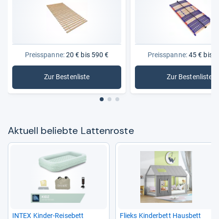
Preisspanne:
20 € bis 590 €
Preisspanne:
45 € bis 4
Zur Bestenliste
Zur Bestenliste
: Lattenroste
: Lattenr
Aktu­ell beliebte Lat­ten­roste
INTEX Kin­der-​Rei­se­bett
Flieks Kin­der­bett Haus­bett