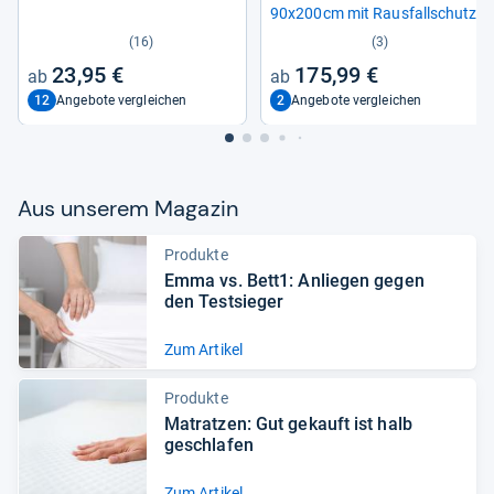
90x200cm mit Raus­fall­schutz
(16)
(3)
23,95 €
175,99 €
12
2
Angebote vergleichen
Angebote vergleichen
Aus unse­rem Maga­zin
Produkte
Emma vs. Bett1: Anlie­gen gegen
den Test­sie­ger
Zum Artikel
Produkte
Matrat­zen: Gut gekauft ist halb
geschla­fen
Zum Artikel