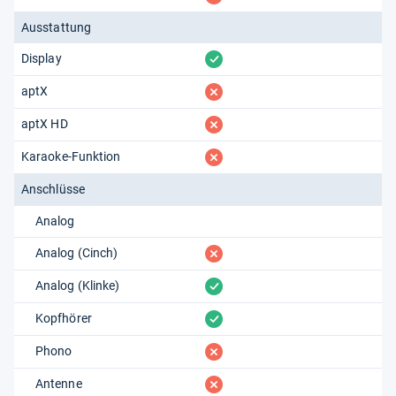
Ausstattung
vorhanden
Display
fehlt
aptX
fehlt
aptX HD
fehlt
Karaoke-Funktion
Anschlüsse
Analog
fehlt
Analog (Cinch)
vorhanden
Analog (Klinke)
vorhanden
Kopfhörer
fehlt
Phono
fehlt
Antenne