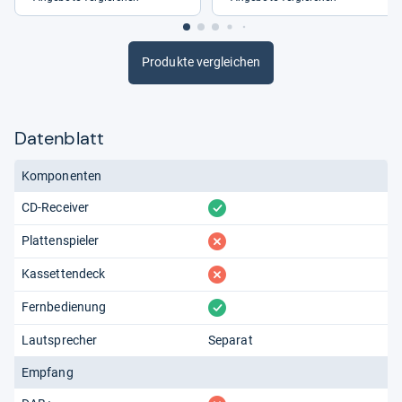
Produkte vergleichen
Datenblatt
Komponenten
vorhanden
CD-Receiver
fehlt
Plattenspieler
fehlt
Kassettendeck
vorhanden
Fernbedienung
Lautsprecher
Separat
Empfang