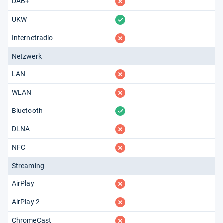
fehlt
DAB+
vorhanden
UKW
fehlt
Internetradio
Netzwerk
fehlt
LAN
fehlt
WLAN
vorhanden
Bluetooth
fehlt
DLNA
fehlt
NFC
Streaming
fehlt
AirPlay
fehlt
AirPlay 2
fehlt
ChromeCast