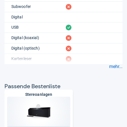
fehlt
Subwoofer
Digital
vorhanden
USB
fehlt
Digital (koaxial)
fehlt
Digital (optisch)
fehlt
Kartenleser
mehr...
Pas­sende Bes­ten­liste
Stereoanlagen