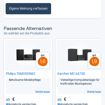
Eigene Meinung verfassen
Pas­sende Alter­na­ti­ven
So wählen wir die Produkte aus
Gut
Gut
1,6
1,9
Phi­lips TAM3505M2
Kar­cher MC 6475D
Behut­same Modell­pflege
Viel­sei­tige Kom­pakt­an­lage für
kraft­vol­len Musik­ge­nuss
Weiterlesen
Weiterlesen
€
€
Angebote vergleichen
Angebote vergleichen