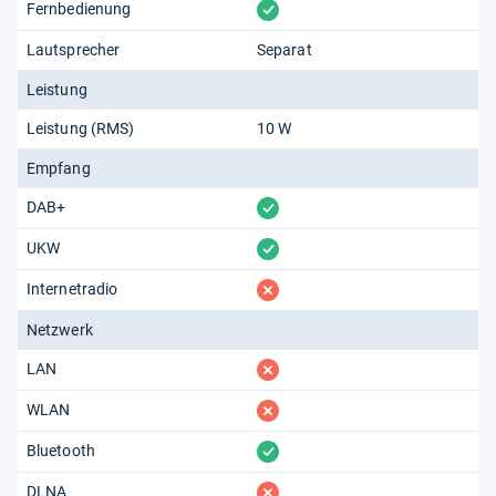
vorhanden
Fernbedienung
Lautsprecher
Separat
Leistung
Leistung (RMS)
10 W
Empfang
vorhanden
DAB+
vorhanden
UKW
fehlt
Internetradio
Netzwerk
fehlt
LAN
fehlt
WLAN
vorhanden
Bluetooth
fehlt
DLNA