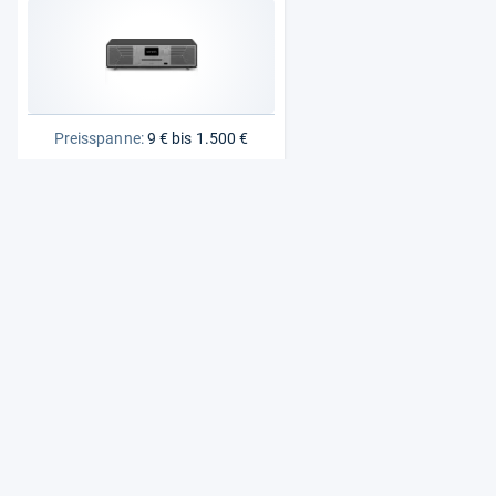
Preisspanne:
9 € bis 1.500 €
Zur Bestenliste
: Stereoanlagen
Alle Preise sind Gesamtpreise inkl. aktuell geltender gesetzlicher
Umsatzsteuer. Versandkosten werden ggf. gesondert
berechnet. Maßgeblich sind der Gesamtpreis und die
Versandkosten, die der jeweilige Shop zum Zeitpunkt des
Kaufes anbietet.
Mehr Infos dazu in unseren FAQs