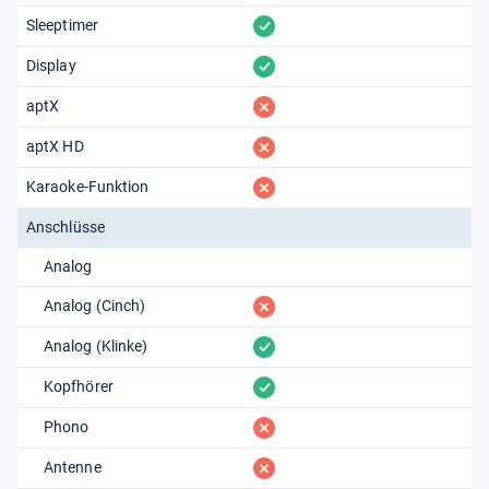
vorhanden
Sleeptimer
vorhanden
Display
fehlt
aptX
fehlt
aptX HD
fehlt
Karaoke-Funktion
Anschlüsse
Analog
fehlt
Analog (Cinch)
vorhanden
Analog (Klinke)
vorhanden
Kopfhörer
fehlt
Phono
fehlt
Antenne