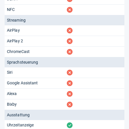
fehlt
NFC
Streaming
fehlt
AirPlay
fehlt
AirPlay 2
fehlt
ChromeCast
Sprachsteuerung
fehlt
Siri
fehlt
Google Assistant
fehlt
Alexa
fehlt
Bixby
Ausstattung
vorhanden
Uhrzeitanzeige