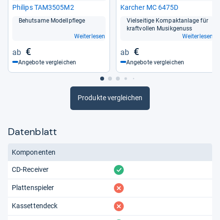
Phi­lips TAM3505M2
Kar­cher MC 6475D
Behut­same Modell­pflege
Viel­sei­tige Kom­pakt­an­lage für
kraft­vol­len Musik­ge­nuss
Weiterlesen
Weiterlesen
€
€
Angebote vergleichen
Angebote vergleichen
Produkte vergleichen
Datenblatt
Komponenten
vorhanden
CD-Receiver
fehlt
Plattenspieler
fehlt
Kassettendeck