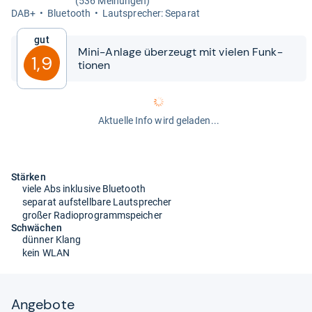
(536 Meinungen)
DAB+
Blue­tooth
Laut­spre­cher: Sepa­rat
Gut
Mini-​​Anlage über­zeugt mit vie­len Funk­
1,9
tio­nen
Aktuelle Info wird geladen...
Stärken
viele Abs inklusive Bluetooth
separat aufstellbare Lautsprecher
großer Radioprogrammspeicher
Schwächen
dünner Klang
kein WLAN
Angebote