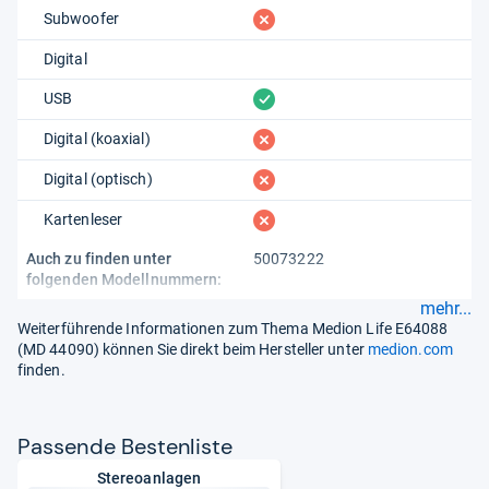
fehlt
Subwoofer
Digital
vorhanden
USB
fehlt
Digital (koaxial)
fehlt
Digital (optisch)
fehlt
Kartenleser
Auch zu finden unter
50073222
folgenden Modellnummern:
mehr...
Weiterführende Informationen zum Thema Medion Life E64088
(MD 44090) können Sie direkt beim Hersteller unter
medion.com
finden.
Pas­sende Bes­ten­liste
Stereoanlagen