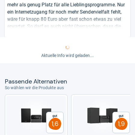
mehr als genug Platz für alle Lieblingsprogramme. Nur
ein Internetzugang für noch mehr Sendervielfalt fehlt,
wäre für knapp 80 Euro aber fast schon etwas zu viel
erwartet. So darf es auch nicht überraschen, dass die
kleinen Lautsprecher keine Klangwunder fabrizieren. Sie
genügen dennoch für das Radioprogramm auf
moderater Lautstärke. Weil sie halbwegs frei
positionierbar sind, lassen sie sich zudem optimal
Aktuelle Info wird geladen...
aufstellen - etwa vor einer festen Wand und nicht
gerade zwischen Büchern im Regal.
Pas­sende Alter­na­ti­ven
von
Mario Petzold
So wählen wir die Produkte aus
Gut
Gut
1,6
1,9