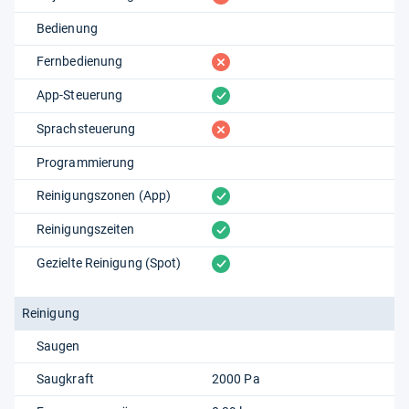
Bedienung
fehlt
Fernbedienung
vorhanden
App-Steuerung
fehlt
Sprachsteuerung
Programmierung
vorhanden
Reinigungszonen (App)
vorhanden
Reinigungszeiten
vorhanden
Gezielte Reinigung (Spot)
Reinigung
Saugen
Saugkraft
2000 Pa