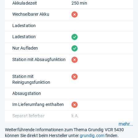
Akkuladezeit
250 min
fehlt
Wechselbarer Akku
Ladestation
vorhanden
Ladestation
vorhanden
Nur Aufladen
fehlt
Station mit Absaugfunktion
fehlt
Station mit
Reinigungsfunktion
Absaugstation
fehlt
Im Lieferumfang enthalten
Separat lieferbar
k.A.
mehr...
Weiterführende Informationen zum Thema Grundig VCR 5430
können Sie direkt beim Hersteller unter
grundig.com
finden.