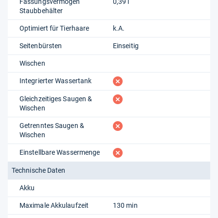
Fassungsvermögen
0,39 l
Staubbehälter
Optimiert für Tierhaare
k.A.
Seitenbürsten
Einseitig
Wischen
fehlt
Integrierter Wassertank
fehlt
Gleichzeitiges Saugen &
Wischen
fehlt
Getrenntes Saugen &
Wischen
fehlt
Einstellbare Wassermenge
Technische Daten
Akku
Maximale Akkulaufzeit
130 min