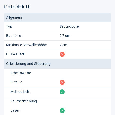
Datenblatt
Allgemein
Typ
Saugroboter
Bauhöhe
9,7 cm
Maximale Schwellenhöhe
2 cm
fehlt
HEPA-Filter
Orientierung und Steuerung
Arbeitsweise
fehlt
Zufällig
vorhanden
Methodisch
Raumerkennung
vorhanden
Laser