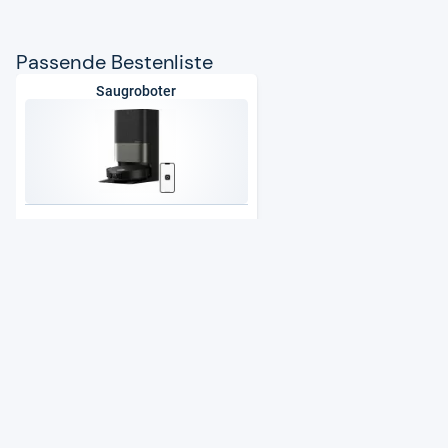
Pas­sende Bes­ten­liste
Saugroboter
Preisspanne:
40 € bis 1.450 €
Zur Bestenliste
: Saugroboter
Aus unse­rem Maga­zin
Produkte
Das biss­chen Haus­halt macht sich