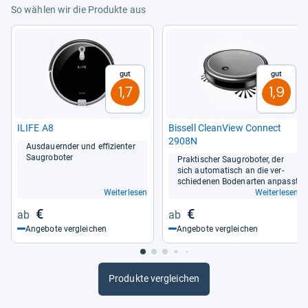
So wählen wir die Produkte aus
Gut
Gut
1,7
1,9
ILIFE A8
Bis­sell Clean­View Connect
2908N
Aus­dau­ern­der und effi­zi­en­ter
Sau­gro­bo­ter
Prak­ti­scher Sau­gro­bo­ter, der
sich auto­ma­tisch an die ver­
schie­de­nen Boden­ar­ten anpasst
Weiterlesen
Weiterlesen
€
€
Angebote vergleichen
Angebote vergleichen
Produkte vergleichen