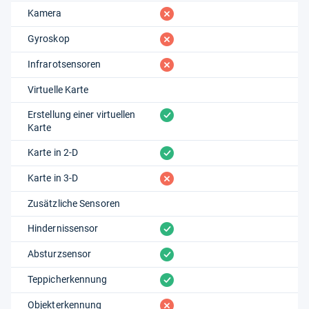
fehlt
Kamera
fehlt
Gyroskop
fehlt
Infrarotsensoren
Virtuelle Karte
vorhanden
Erstellung einer virtuellen
Karte
vorhanden
Karte in 2-D
fehlt
Karte in 3-D
Zusätzliche Sensoren
vorhanden
Hindernissensor
vorhanden
Absturzsensor
vorhanden
Teppicherkennung
fehlt
Objekterkennung