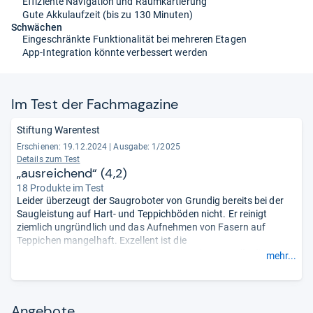
Effiziente Navigation und Raumkartierung
Gute Akkulaufzeit (bis zu 130 Minuten)
Schwächen
Eingeschränkte Funktionalität bei mehreren Etagen
App-Integration könnte verbessert werden
Im Test der Fach­ma­ga­zine
Stiftung Warentest
Erschienen: 19.12.2024
|
Ausgabe: 1/2025
Details zum Test
„ausreichend“ (4,2)
18 Produkte im Test
Leider überzeugt der Saugroboter von Grundig bereits bei der
Saugleistung auf Hart- und Teppichböden nicht. Er reinigt
ziemlich ungründlich und das Aufnehmen von Fasern auf
Teppichen mangelhaft. Exzellent ist die
Reinigungsgeschwindigkeit sowie die -reichweite. Allerdings
mehr...
fällt auch die Hinderniserkennung und das Ausweichen nur
mangelhaft aus. In puncto Umwelteigenschaften kann das
Gerät jedoch überzeugen.
- Zusammengefasst durch unsere
Redaktion.
Angebote