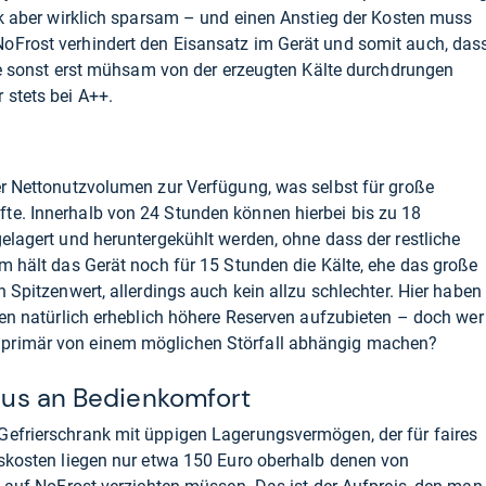
ank aber wirklich sparsam – und einen Anstieg der Kosten muss
oFrost verhindert den Eisansatz im Gerät und somit auch, das
 die sonst erst mühsam von der erzeugten Kälte durchdrungen
 stets bei A++.
er Nettonutzvolumen zur Verfügung, was selbst für große
te. Innerhalb von 24 Stunden können hierbei bis zu 18
gelagert und heruntergekühlt werden, ohne dass der restliche
um hält das Gerät noch für 15 Stunden die Kälte, ehe das große
n Spitzenwert, allerdings auch kein allzu schlechter. Hier haben
nden natürlich erheblich höhere Reserven aufzubieten – doch wer
primär von einem möglichen Störfall abhängig machen?
Plus an Bedienkomfort
Gefrierschrank mit üppigen Lagerungsvermögen, der für faires
gskosten liegen nur etwa 150 Euro oberhalb denen von