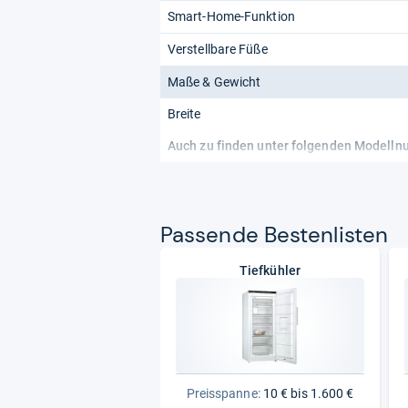
Smart-Home-Funktion
Verstellbare Füße
Maße & Gewicht
Breite
Auch zu finden unter folgenden Modell
Pas­sende Bes­ten­lis­ten
Tiefkühler
Preisspanne:
10 € bis 1.600 €