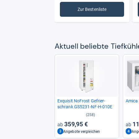
Zur Bestenliste
: Tiefkühler
Aktu­ell beliebte Tief­küh­l
Exqui­sit NoFrost Gefrier­
Amica
schrank GS5231-​NF-​H-​010E
(258)
359,95 €
11
3
4
Angebote vergleichen
Ange