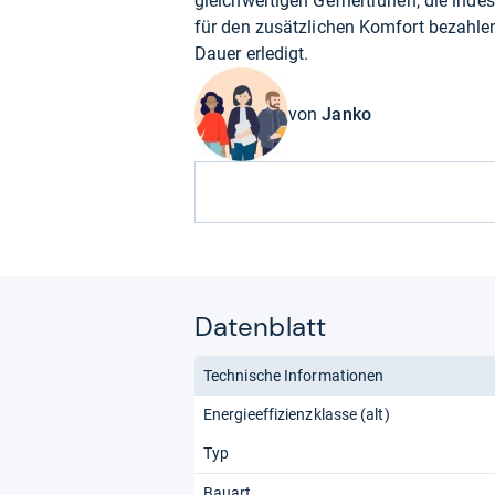
gleichwertigen Gefriertruhen, die ind
für den zusätzlichen Komfort bezahlen
Dauer erledigt.
von
Janko
Datenblatt
Technische Informationen
Energieeffizienzklasse (alt)
Typ
Bauart