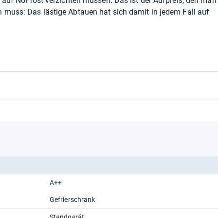
es auf NoFrost verzichten müssen. Das ist der Aufpreis, den man
 muss: Das lästige Abtauen hat sich damit in jedem Fall auf
A++
Gefrierschrank
Standgerät