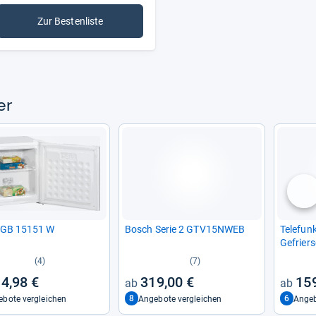
Zur Bestenliste
: Gefrierschränke
er
nä
 GB 15151 W
Bosch Serie 2 GTV15NWEB
Tele­fun
Gefrier­
(4)
(7)
4,98 €
319,00 €
159
8
6
bote vergleichen
Angebote vergleichen
Angeb