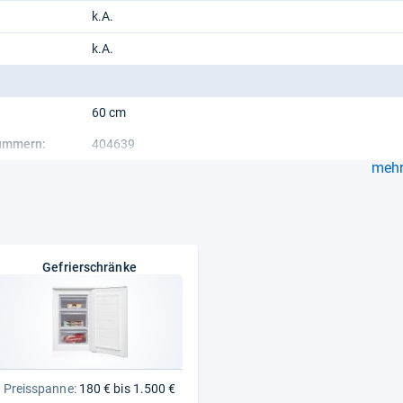
k.A.
k.A.
60 cm
nummern:
404639
mehr.
Gefrierschränke
Preisspanne:
180 € bis 1.500 €