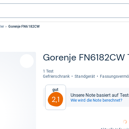
ler
Gorenje FN6182CW
Gorenje FN6182CW 
1 Test
Gefrier­schrank
Stand­ge­rät
Fas­sungs­ver­mö
Gut
Unsere Note basiert auf Test
2,1
Wie wird die Note berechnet?