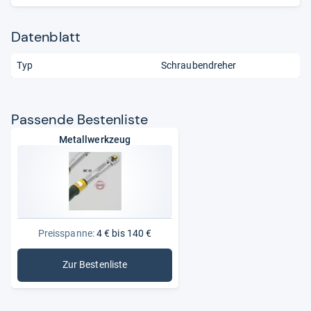
Datenblatt
Typ
Schraubendreher
Pas­sende Bes­ten­liste
Metallwerkzeug
Preisspanne:
4 € bis 140 €
Zur Bestenliste
: Metallwerkzeug