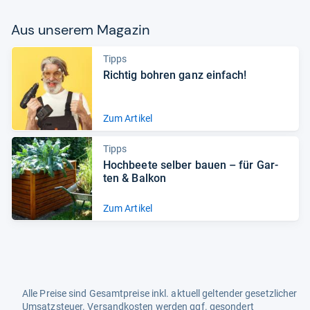
Aus unse­rem Maga­zin
Tipps
Rich­tig boh­ren ganz ein­fach!
Zum Artikel
Tipps
Hoch­beete sel­ber bauen – für Gar­
ten & Bal­kon
Zum Artikel
Alle Preise sind Gesamtpreise inkl. aktuell geltender gesetzlicher
Umsatzsteuer. Versandkosten werden ggf. gesondert