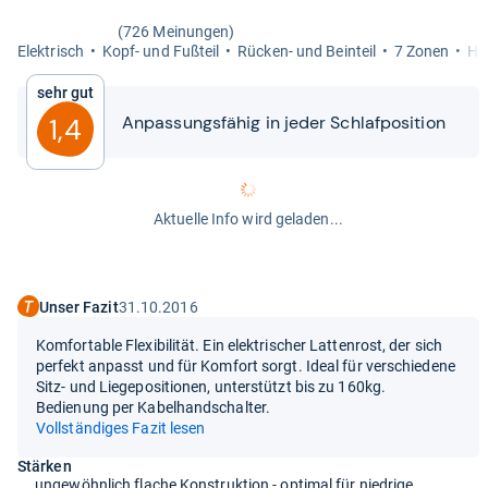
(726 Meinungen)
Elek­trisch
Kopf-​ und Fuß­teil
Rücken-​ und Bein­teil
7 Zonen
Hä
Sehr gut
Anpas­sungs­fä­hig in jeder Schlaf­po­si­tion
1,4
Aktuelle Info wird geladen...
Unser Fazit
31.10.2016
Komfortable Flexibilität. Ein elektrischer Lattenrost, der sich
perfekt anpasst und für Komfort sorgt. Ideal für verschiedene
Sitz- und Liegepositionen, unterstützt bis zu 160kg.
Bedienung per Kabelhandschalter.
Vollständiges Fazit lesen
Stärken
ungewöhnlich flache Konstruktion - optimal für niedrige