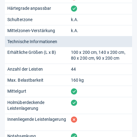
das mit Tellermodulen in Schulter- und Beckenbereich
sowie Funkfernbedienung für nur rund 40 Euro mehr
vorhanden
Härtegrade anpassbar
wesentlich höheren Luxus bietet. Ein Vergleich lohnt
Schulterzone
k.A.
sich.
Mittelzonen-Verstärkung
k.A.
von
Isabelle
Technische Informationen
Erhältliche Größen (L x B)
100 x 200 cm
140 x 200 cm
80 x 200 cm
90 x 200 cm
Anzahl der Leisten
44
Max. Belastbarkeit
160 kg
vorhanden
Mittelgurt
vorhanden
Holmüberdeckende
Leistenlagerung
fehlt
Innenliegende Leistenlagerung
vorhanden
Notabsenkung