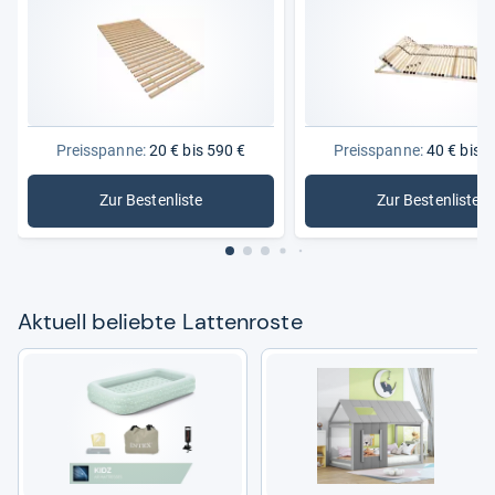
Preisspanne:
20 € bis 590 €
Preisspanne:
40 € bis 4
Zur Bestenliste
Zur Bestenliste
: Lattenroste
: Lattenr
Aktu­ell beliebte Lat­ten­roste