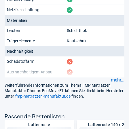
vorhanden
Netzfreischaltung
Materialien
Leisten
Schichtholz
Trägerelemente
Kautschuk
Nachhaltigkeit
fehlt
Schadstoffarm
fehlt
Aus nachhaltigem Anbau
mehr...
Weiterführende Informationen zum Thema FMP Matratzen
Manufaktur Rhodos EcoMove EL können Sie direkt beim Hersteller
unter
fmp-matratzen-manufaktur.de
finden.
Pas­sende Bes­ten­lis­ten
Lattenroste
Lattenroste 140 x 20