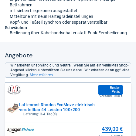
Bettrahmen
mit sieben Liegezonen ausgestattet
Mittelzone mit neun Härtegradeinstellungen
Kopf- und Fußteil synchron oder separat verstellbar
Schwächen
Bedienung über Kabelhandschalter statt Funk-Fernbedienung
Angebote
Wir arbeiten unabhängig und neutral. Wenn Sie auf ein verlinktes Shop-
Angebot klicken, unterstützen Sie uns dabei. Wir erhalten dann ggf. eine
Vergütung.
Mehr erfahren
429,00 €
Bester
Preis
Versand:
0,00 €
Lattenrost Rhodos EcoMove elektrisch
verstellbar 44 Leisten 100x200
Lieferung: 3-4 Tag(e)
439,00 €