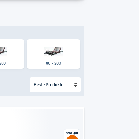
200
80 x 200
Sehr gut