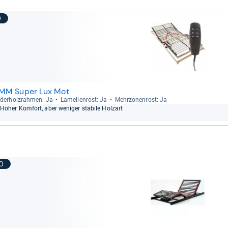
9
MM Super Lux Mot
der­holz­rah­men: Ja
Lamel­len­rost: Ja
Mehr­zo­nen­rost: Ja
Hoher Kom­fort, aber weni­ger sta­bile Holzart
10