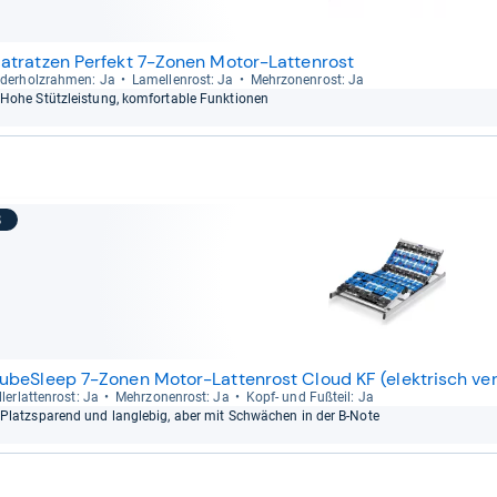
atratzen Perfekt 7-Zonen Motor-Lattenrost
der­holz­rah­men: Ja
Lamel­len­rost: Ja
Mehr­zo­nen­rost: Ja
Hohe Stütz­leis­tung, kom­for­ta­ble Funk­tio­nen
8
ubeSleep 7-Zonen Motor-Lattenrost Cloud KF (elektrisch ver
­ler­lat­ten­rost: Ja
Mehr­zo­nen­rost: Ja
Kopf-​ und Fuß­teil: Ja
Platz­spa­rend und lang­le­big, aber mit Schwä­chen in der B-​Note