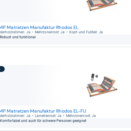
MP Matratzen Manufaktur Rhodos EL
der­holz­rah­men: Ja
Mehr­zo­nen­rost: Ja
Kopf-​ und Fuß­teil: Ja
Robust und funk­tio­nal
5
MP Matratzen Manufaktur Rhodos EL-FU
der­holz­rah­men: Ja
Lamel­len­rost: Ja
Mehr­zo­nen­rost: Ja
Kom­for­ta­bel und auch für schwere Per­so­nen geeig­net