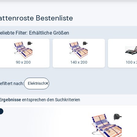
Lattenroste Bestenliste
eliebte Filter: Erhältliche Größen
90 x 200
140 x 200
100 x 
efiltert nach:
Elektrisch
Ergebnisse
entsprechen den Suchkriterien