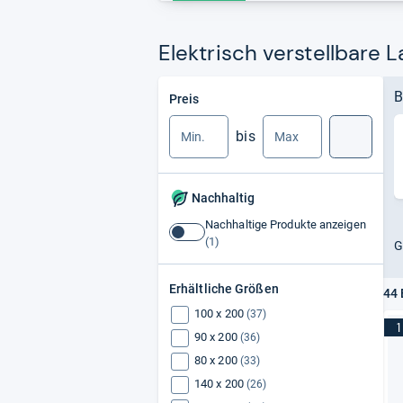
Elektrisch verstellbare 
Min.
Max.
B
Preis
bis
Suche
Nachhaltig
Nachhaltige Produkte anzeigen
Nachhaltige
G
Produkte
anzeigen
Erhältliche Größen
44 
100 x 200
(37)
1
90 x 200
(36)
80 x 200
(33)
140 x 200
(26)