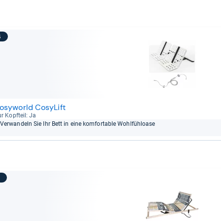
6
osyworld CosyLift
r Kopf­teil: Ja
Ver­wan­deln Sie Ihr Bett in eine kom­for­ta­ble Wohl­fühloase
7