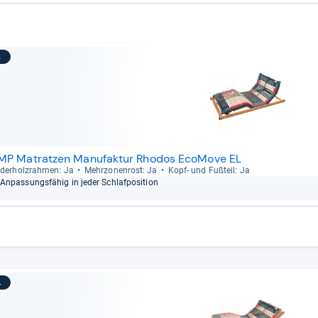
3
MP Matratzen Manufaktur Rhodos EcoMove EL
der­holz­rah­men: Ja
Mehr­zo­nen­rost: Ja
Kopf-​ und Fuß­teil: Ja
Anpas­sungs­fä­hig in jeder Schlaf­po­si­tion
4