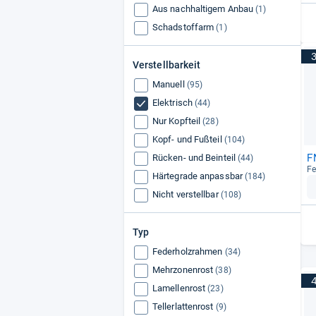
Aus nachhaltigem Anbau
CubeSleep
(1)
(2)
Schadstoffarm
(1)
Verstellbarkeit
Manuell
(95)
Elektrisch
(44)
Nur Kopfteil
(28)
Kopf- und Fußteil
(104)
F
Rücken- und Beinteil
(44)
Fe
Härtegrade anpassbar
(184)
Nicht verstellbar
(108)
Typ
Federholzrahmen
(34)
Mehrzonenrost
(38)
Lamellenrost
(23)
Tellerlattenrost
(9)