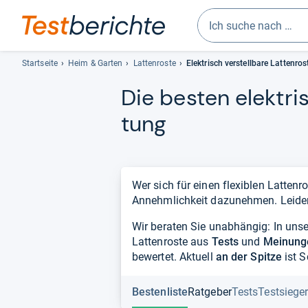
Geben
Sie
Startseite
Heim & Garten
Lattenroste
Elektrisch verstellbare Lattenros
mindestens
Die bes­ten elek­tris
drei
Zeichen
tung
ein.
Vorschläge
erscheinen
automatisch
Wer sich für einen flexiblen Latten
und
Annehmlichkeit dazunehmen. Leider 
lassen
sich
Wir beraten Sie unabhängig: In unser
mit
Lattenroste aus
Tests
und
Meinung
den
bewertet. Aktuell
an der Spitze
ist 
Pfeiltasten
auswählen.
Bestenliste
Ratgeber
Tests
Testsiege