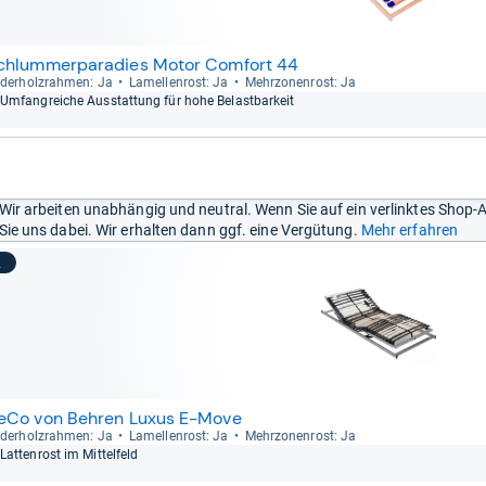
chlummerparadies Motor Comfort 44
der­holz­rah­men: Ja
Lamel­len­rost: Ja
Mehr­zo­nen­rost: Ja
Umfang­rei­che Aus­stat­tung für hohe Belast­bar­keit
Wir arbeiten unabhängig und neutral. Wenn Sie auf ein verlinktes Shop-
Sie uns dabei. Wir erhalten dann ggf. eine Vergütung.
Mehr erfahren
2
eCo von Behren Luxus E-Move
der­holz­rah­men: Ja
Lamel­len­rost: Ja
Mehr­zo­nen­rost: Ja
Lat­ten­rost im Mit­tel­feld