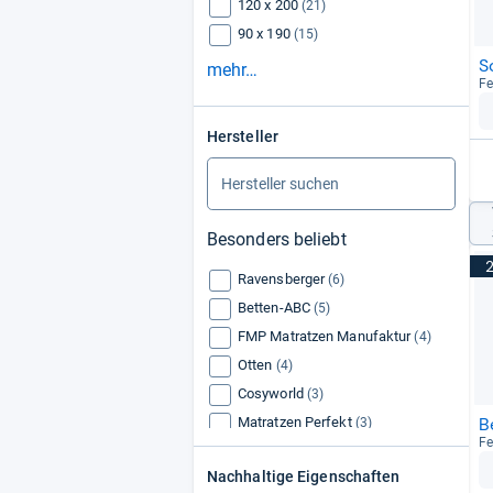
120 x 200
(21)
90 x 190
(15)
S
mehr…
Fe
Hersteller
Besonders beliebt
Ravensberger
(6)
Betten-ABC
(5)
FMP Matratzen Manufaktur
(4)
Otten
(4)
Cosyworld
(3)
B
Matratzen Perfekt
(3)
Fe
Hn8 Schlafsysteme
(3)
Nachhaltige Eigenschaften
BeCo
(3)