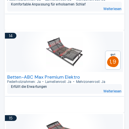
Kom­for­ta­ble Anpas­sung für erhol­sa­men Schlaf
Weiterlesen
14
Gut
1,9
Betten-ABC Max Premium Elektro
Feder­holz­rah­men: Ja
Lamel­len­rost: Ja
Mehr­zo­nen­rost: Ja
Erfüllt die Erwar­tun­gen
Weiterlesen
15