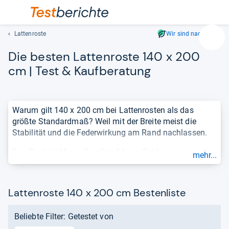
Lattenroste
Wir sind nachhaltig
Suc
Die bes­ten Lat­ten­roste 140 x 200
Geben
Sie
cm | Test & Kauf­be­ra­tung
mindest
drei
Zeichen
Warum gilt 140 x 200 cm bei Lattenrosten als das
ein.
größte Standardmaß? Weil mit der Breite meist die
Vorschl
Stabilität und die Federwirkung am Rand nachlassen.
erschei
automat
Das Produkt Motor Comfort 44 von Schlummerparadies
mehr...
und
führt derzeit unser Ranking mit der Note 1,2 an. Die
lassen
Liste basiert auf einer unabhängigen Auswertung von
sich
Tests und Meinungen und berücksichtigt nur
aktuelle
mit
Lattenroste 140 x 200 cm Bestenliste
Produkte
. So sehen Sie sehr schnell, wie
gut oder
den
schlecht
ein Produkt ist.
Pfeiltas
Beliebte Filter: Getestet von
auswähl