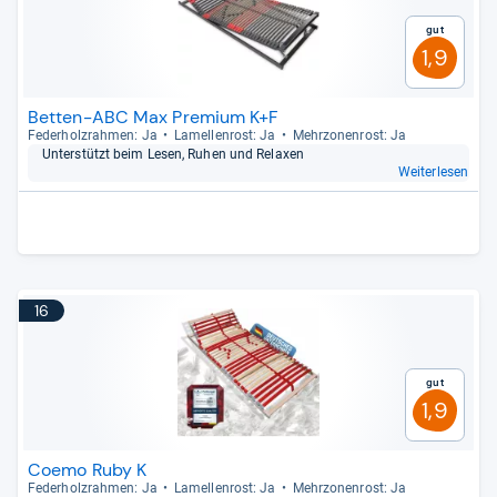
Gut
1,9
Betten-ABC Max Premium K+F
Feder­holz­rah­men: Ja
Lamel­len­rost: Ja
Mehr­zo­nen­rost: Ja
Unter­stützt beim Lesen, Ruhen und Rela­xen
Weiterlesen
16
Gut
1,9
Coemo Ruby K
Feder­holz­rah­men: Ja
Lamel­len­rost: Ja
Mehr­zo­nen­rost: Ja