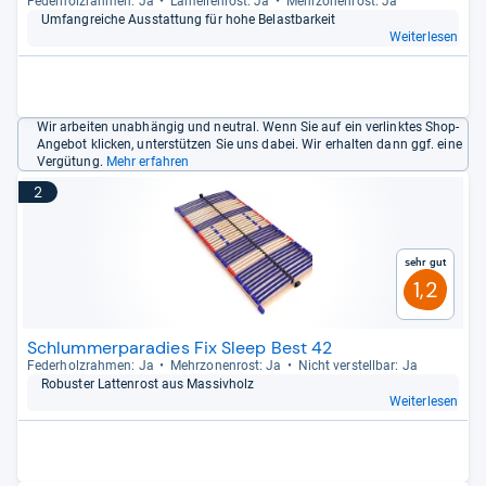
Feder­holz­rah­men: Ja
Lamel­len­rost: Ja
Mehr­zo­nen­rost: Ja
Umfang­rei­che Aus­stat­tung für hohe Belast­bar­keit
Weiterlesen
Wir arbeiten unabhängig und neutral. Wenn Sie auf ein verlinktes Shop-
Angebot klicken, unterstützen Sie uns dabei. Wir erhalten dann ggf. eine
Vergütung.
Mehr erfahren
2
Sehr gut
1,2
Schlummerparadies Fix Sleep Best 42
Feder­holz­rah­men: Ja
Mehr­zo­nen­rost: Ja
Nicht ver­stell­bar: Ja
Robus­ter Lat­ten­rost aus Mas­siv­holz
Weiterlesen