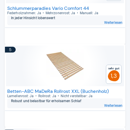
Schlummerparadies Vario Comfort 44
Feder­holz­rah­men: Ja
Mehr­zo­nen­rost: Ja
Manu­ell: Ja
In jeder Hin­sicht lobens­wert
Weiterlesen
5
Sehr gut
1,3
Betten-ABC MaDeRa Rollrost XXL (Buchenholz)
Lamel­len­rost: Ja
Roll­rost: Ja
Nicht ver­stell­bar: Ja
Robust und belast­bar für erhol­sa­men Schlaf
Weiterlesen