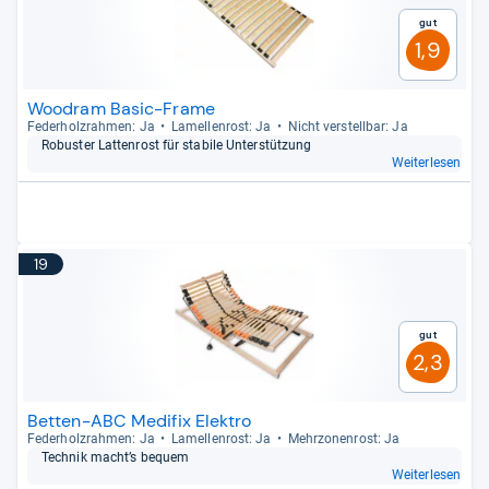
Gut
1,9
Woodram Basic-Frame
Feder­holz­rah­men: Ja
Lamel­len­rost: Ja
Nicht ver­stell­bar: Ja
Robus­ter Lat­ten­rost für sta­bile Unter­stüt­zung
Weiterlesen
19
Gut
2,3
Betten-ABC Medifix Elektro
Feder­holz­rah­men: Ja
Lamel­len­rost: Ja
Mehr­zo­nen­rost: Ja
Tech­nik macht’s bequem
Weiterlesen