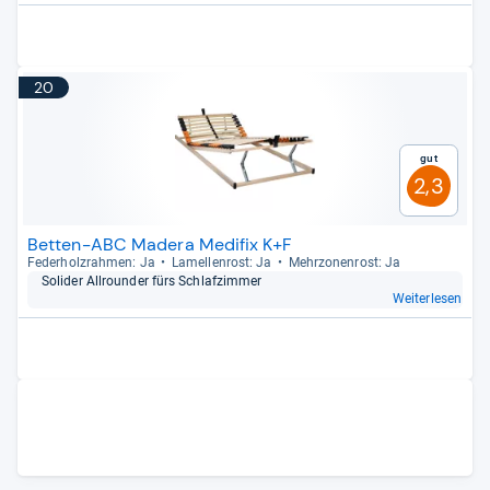
20
Gut
2,3
Betten-ABC Madera Medifix K+F
Feder­holz­rah­men: Ja
Lamel­len­rost: Ja
Mehr­zo­nen­rost: Ja
Soli­der All­roun­der fürs Schlaf­zim­mer
Weiterlesen