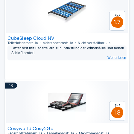
Gut
1,7
CubeSleep Cloud NV
Tel­ler­lat­ten­rost: Ja
Mehr­zo­nen­rost: Ja
Nicht ver­stell­bar: Ja
Lat­ten­rost mit Feder­tel­lern zur Ent­las­tung der Wir­bel­säule und hohen
Schlaf­kom­fort
Weiterlesen
13
Gut
1,8
Cosyworld Cosy2Go
Feder­holz­rah­men: Ja
Lamel­len­rost: Ja
Mehr­zo­nen­rost: Ja