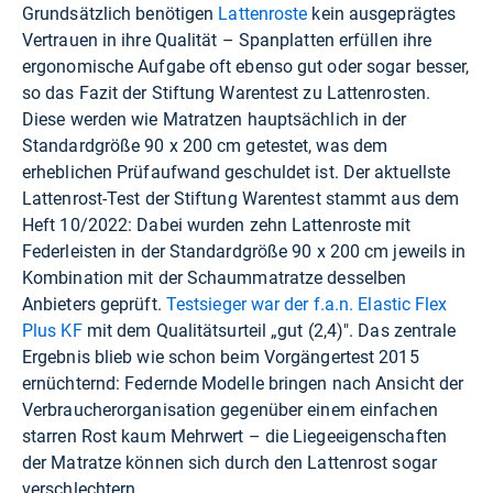
Grundsätzlich benötigen
Lattenroste
kein ausgeprägtes
Vertrauen in ihre Qualität – Spanplatten erfüllen ihre
ergonomische Aufgabe oft ebenso gut oder sogar besser,
so das Fazit der Stiftung Warentest zu Lattenrosten.
Diese werden wie Matratzen hauptsächlich in der
Standardgröße 90 x 200 cm getestet, was dem
erheblichen Prüfaufwand geschuldet ist. Der aktuellste
Lattenrost-Test der Stiftung Warentest stammt aus dem
Heft 10/2022: Dabei wurden zehn Lattenroste mit
Federleisten in der Standardgröße 90 x 200 cm jeweils in
Kombination mit der Schaummatratze desselben
Anbieters geprüft.
Testsieger war der f.a.n. Elastic Flex
Plus KF
mit dem Qualitätsurteil „gut (2,4)". Das zentrale
Ergebnis blieb wie schon beim Vorgängertest 2015
ernüchternd: Federnde Modelle bringen nach Ansicht der
Verbraucherorganisation gegenüber einem einfachen
starren Rost kaum Mehrwert – die Liegeeigenschaften
der Matratze können sich durch den Lattenrost sogar
verschlechtern.