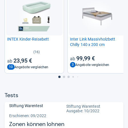
INTEX Kin­der-​Rei­se­bett
Inter Link Mas­siv­holz­bett
Chilly 140 x 200 cm
(16)
99,99 €
23,95 €
3
Angebote vergleichen
10
Angebote vergleichen
Tests
Stiftung Warentest
Stiftung Warentest
Ausgabe: 10/2022
Erschienen: 09/2022
Zonen können lohnen