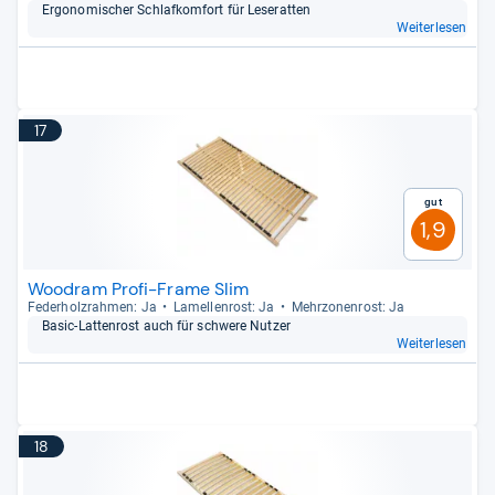
Ergo­no­mi­scher Schlaf­kom­fort für Lese­rat­ten
Weiterlesen
17
Gut
1,9
Woodram Profi-Frame Slim
Feder­holz­rah­men: Ja
Lamel­len­rost: Ja
Mehr­zo­nen­rost: Ja
Basic-​Lat­ten­rost auch für schwere Nut­zer
Weiterlesen
18