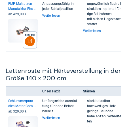
FMP Matrat­zen
Anpas­sungs­fä­hig in
unge­wöhn­lich fla­che Kon
Manu­fak­tur Rho­
jeder Schlaf­po­si­tion
struk­tion -​​ opti­mal für nie
dos Eco­Move EL
rige Bett­rah­men
ab 429,00 €
Weiterlesen
mit sie­ben Lie­ge­zo­nen au
stat­tet
Weiterlesen
Sehr gut
1,4
Lattenroste mit Härteverstellung in der
Größe 140 × 200 cm
Unser Fazit
Stärken
Schlum­mer­pa­ra­
Umfang­rei­che Aus­stat­
stark belast­bar
dies Motor Com­
tung für hohe Belast­
hoch­wer­ti­ges Holz
fort 44
bar­keit
geringe Bau­höhe
ab 329,00 €
hohe Anzahl ver­bau­ter Lei
Weiterlesen
ten