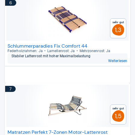
6
Sehr gut
1,3
Schlummerparadies Fix Comfort 44
Feder­holz­rah­men: Ja
Lamel­len­rost: Ja
Mehr­zo­nen­rost: Ja
Sta­bi­ler Lat­ten­rost mit hoher Maxi­mal­be­las­tung
Weiterlesen
7
Sehr gut
1,5
Matratzen Perfekt 7-Zonen Motor-Lattenrost