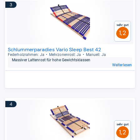
3
Sehr gut
1,2
Schlummerparadies Vario Sleep Best 42
Feder­holz­rah­men: Ja
Mehr­zo­nen­rost: Ja
Manu­ell: Ja
Mas­si­ver Lat­ten­rost für hohe Gewichts­klas­sen
Weiterlesen
4
Sehr gut
1,2