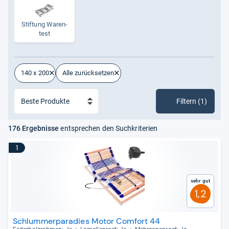
Stif­tung Waren­
test
140 x 200
Alle zurücksetzen
Filtern (1)
176 Ergebnisse
entsprechen den Suchkriterien
1
Sehr gut
1,2
Schlummerparadies Motor Comfort 44