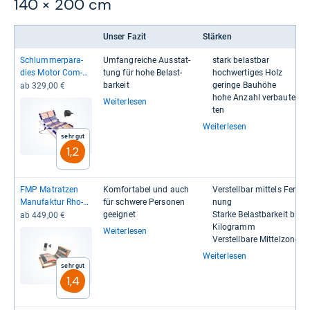
140 × 200 cm
Unser Fazit
Stärken
Schlum­mer­pa­ra­
Umfang­rei­che Aus­stat­
stark belast­bar
dies Motor Com­
tung für hohe Belast­
hoch­wer­ti­ges Holz
fort 44
bar­keit
geringe Bau­höhe
ab 329,00 €
hohe Anzahl ver­bau­ter Lei
Weiterlesen
ten
Weiterlesen
Sehr gut
1,2
FMP Matrat­zen
Kom­for­ta­bel und auch
Ver­stell­bar mit­tels Fern­be
Manu­fak­tur Rho­
für schwere Per­so­nen
nung
dos EL-​FU
geeig­net
Starke Belast­bar­keit bis 
ab 449,00 €
Kilo­gramm
Weiterlesen
Ver­stell­bare Mit­tel­zone
Weiterlesen
Sehr gut
1,4