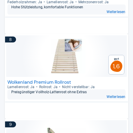
Feder­holz­rah­men: Ja
Lamel­len­rost: Ja
Mehr­zo­nen­rost: Ja
Hohe Stütz­leis­tung, kom­for­ta­ble Funk­tio­nen
Weiterlesen
8
Gut
1,6
Wolkenland Premium Rollrost
Lamel­len­rost: Ja
Roll­rost: Ja
Nicht ver­stell­bar: Ja
Preis­güns­ti­ger Voll­holz-​Lat­ten­rost ohne Extras
Weiterlesen
9