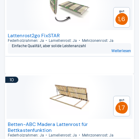
Gut
1,6
Lattenrost2go FixSTAR
Feder­holz­rah­men: Ja
Lamel­len­rost: Ja
Mehr­zo­nen­rost: Ja
Ein­fa­che Qua­li­tät, aber solide Leis­ten­an­zahl
Weiterlesen
10
Gut
1,7
Betten-ABC Madera Lattenrost für
Bettkastenfunktion
Feder­holz­rah­men: Ja
Lamel­len­rost: Ja
Mehr­zo­nen­rost: Ja