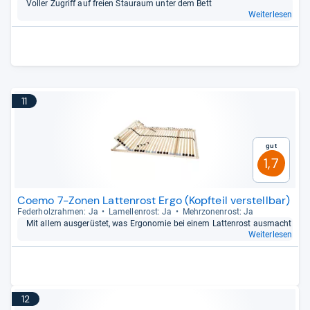
Vol­ler Zugriff auf freien Stau­raum unter dem Bett
Weiterlesen
11
Gut
1,7
Coemo 7-Zonen Lattenrost Ergo (Kopfteil verstellbar)
Feder­holz­rah­men: Ja
Lamel­len­rost: Ja
Mehr­zo­nen­rost: Ja
Mit allem aus­ge­rüs­tet, was Ergo­no­mie bei einem Lat­ten­rost aus­macht
Weiterlesen
12