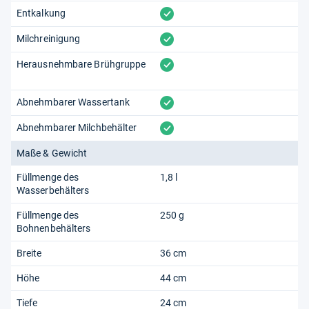
vorhanden
Entkalkung
vorhanden
Milchreinigung
vorhanden
Herausnehmbare Brühgruppe
vorhanden
Abnehmbarer Wassertank
vorhanden
Abnehmbarer Milchbehälter
Maße & Gewicht
Füllmenge des
1,8 l
Wasserbehälters
Füllmenge des
250 g
Bohnenbehälters
Breite
36 cm
Höhe
44 cm
Tiefe
24 cm