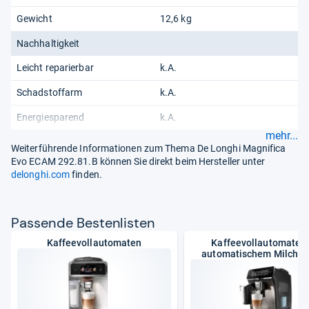
Gewicht
12,6 kg
Nachhaltigkeit
Leicht reparierbar
k.A.
Schadstoffarm
k.A.
Energiesparend
k.A.
mehr...
Weiterführende Informationen zum Thema De Longhi Magnifica
Evo ECAM 292.81.B können Sie direkt beim Hersteller unter
delonghi.com
finden.
Pas­sende Bes­ten­lis­ten
Kaffeevollautomaten
Kaffeevollautomaten 
automatischem Milchs