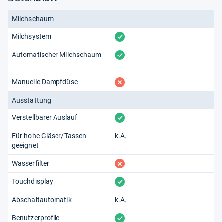
Milchschaum
vorhanden
Milchsystem
vorhanden
Automatischer Milchschaum
fehlt
Manuelle Dampfdüse
Ausstattung
vorhanden
Verstellbarer Auslauf
Für hohe Gläser/Tassen
k.A.
geeignet
fehlt
Wasserfilter
vorhanden
Touchdisplay
Abschaltautomatik
k.A.
vorhanden
Benutzerprofile