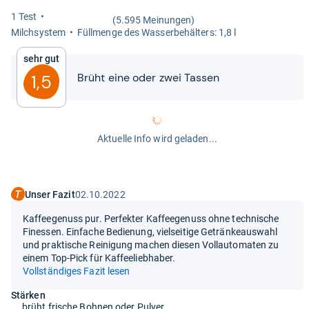
1 Test
(5.595 Meinungen)
Milch­sys­tem
Füll­menge des Was­ser­be­häl­ters: 1,8 l
Sehr gut
Brüht eine oder zwei Tas­sen
1,5
Aktuelle Info wird geladen...
Unser Fazit
02.10.2022
Kaffeegenuss pur. Perfekter Kaffeegenuss ohne technische
Finessen. Einfache Bedienung, vielseitige Getränkeauswahl
und praktische Reinigung machen diesen Vollautomaten zu
einem Top-Pick für Kaffeeliebhaber.
Vollständiges Fazit lesen
Stärken
brüht frische Bohnen oder Pulver