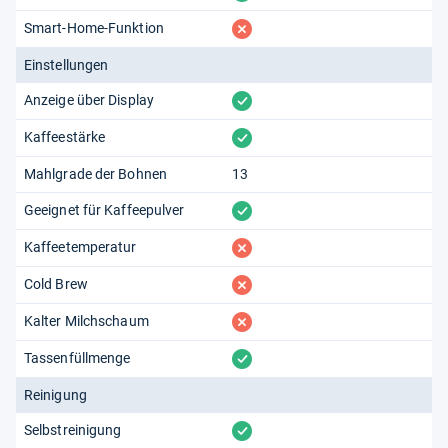
fehlt
Smart-Home-Funktion
Einstellungen
vorhanden
Anzeige über Display
vorhanden
Kaffeestärke
Mahlgrade der Bohnen
13
vorhanden
Geeignet für Kaffeepulver
fehlt
Kaffeetemperatur
fehlt
Cold Brew
fehlt
Kalter Milchschaum
vorhanden
Tassenfüllmenge
Reinigung
vorhanden
Selbstreinigung