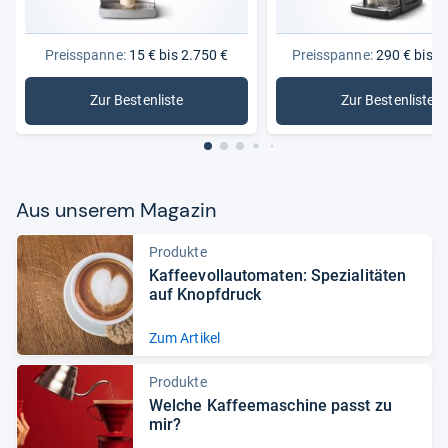
Preisspanne:
15 € bis 2.750 €
Preisspanne:
290 € bis 1
Zur Bestenliste
Zur Bestenliste
: Kaffeevollautomaten
: Kaffee
Aus unse­rem Maga­zin
Produkte
Kaf­fee­voll­au­to­ma­ten: Spe­zia­li­tä­ten
auf Knopf­druck
Zum Artikel
Produkte
Wel­che Kaf­fee­ma­schine passt zu
mir?