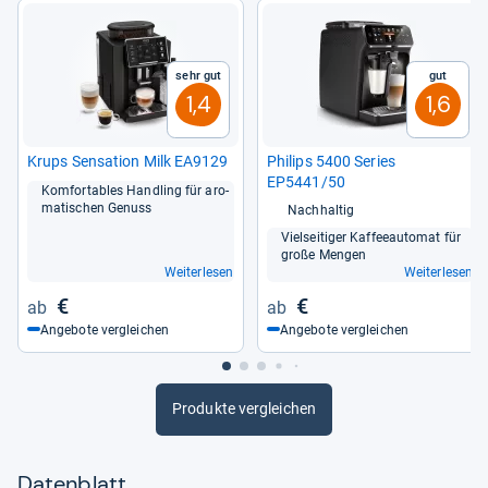
Sehr gut
Gut
1,4
1,6
Krups Sen­sa­tion Milk EA9129
Phi­lips 5400 Series
EP5441/50
Kom­for­ta­bles Hand­ling für aro­
ma­ti­schen Genuss
Nachhaltig
Viel­sei­ti­ger Kaf­fee­au­to­mat für
große Men­gen
Weiterlesen
Weiterlesen
€
€
Angebote vergleichen
Angebote vergleichen
Produkte vergleichen
Datenblatt