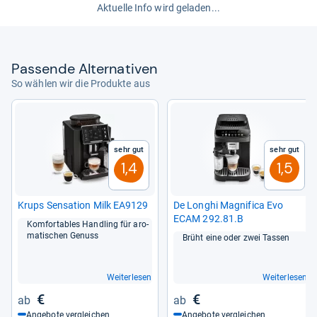
spülmaschinenfest. Für einen Verkaufspreis von rund
Aktuelle Info wird geladen...
700 Euro gibt es hier eine durchweg solide Leistung.
von
Nadia Hamdan
Pas­sende Alter­na­ti­ven
So wählen wir die Produkte aus
Sehr gut
Sehr gut
1,4
1,5
Krups Sen­sa­tion Milk EA9129
De Longhi Magni­fica Evo
ECAM 292.81.B
Kom­for­ta­bles Hand­ling für aro­
ma­ti­schen Genuss
Brüht eine oder zwei Tas­sen
Weiterlesen
Weiterlesen
€
€
Angebote vergleichen
Angebote vergleichen