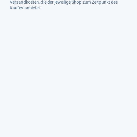
Versandkosten, die der jeweilige Shop zum Zeitpunkt des
Kaufes anbietet.
Mehr Infos dazu in unseren FAQs
Newsletter
Neutrale Ratgeber – hilfreich für Ihre
Produktwahl
Gut getestete Produkte – passend zur
Jahreszeit
Tipps & Tricks
Datenschutz und Widerruf