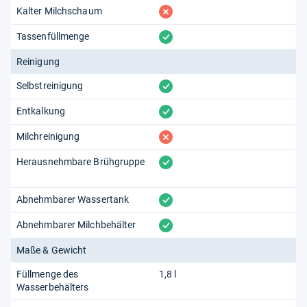
fehlt
Kalter Milchschaum
vorhanden
Tassenfüllmenge
Reinigung
vorhanden
Selbstreinigung
vorhanden
Entkalkung
fehlt
Milchreinigung
vorhanden
Herausnehmbare Brühgruppe
vorhanden
Abnehmbarer Wassertank
vorhanden
Abnehmbarer Milchbehälter
Maße & Gewicht
Füllmenge des
1,8 l
Wasserbehälters