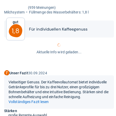
(959 Meinungen)
Milch­sys­tem
Füll­menge des Was­ser­be­häl­ters: 1,8 l
Gut
Für indi­vi­du­el­len Kaf­fee­ge­nuss
1,8
Aktuelle Info wird geladen...
Unser Fazit
30.09.2024
Vielseitiger Genuss. Der Kaffeevollautomat bietet individuelle
Getränkeprofile für bis zu drei Nutzer, einen großzügigen
Bohnenbehälter und eine intuitive Bedienung. Stärken sind die
schnelle Aufheizung und einfache Reinigung.
Vollständiges Fazit lesen
Stärken
große Rezepte-Auswahl