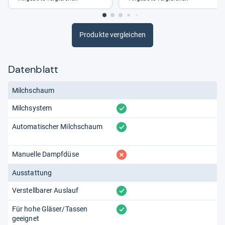
Produkte vergleichen
Datenblatt
Milchschaum
vorhanden
Milchsystem
vorhanden
Automatischer Milchschaum
fehlt
Manuelle Dampfdüse
Ausstattung
vorhanden
Verstellbarer Auslauf
vorhanden
Für hohe Gläser/Tassen
geeignet