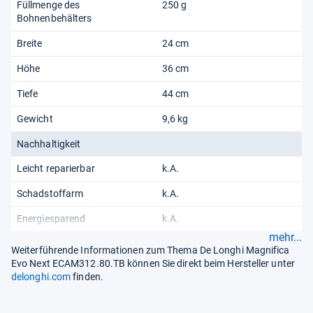
Füllmenge des
250 g
Bohnenbehälters
Breite
24 cm
Höhe
36 cm
Tiefe
44 cm
Gewicht
9,6 kg
Nachhaltigkeit
Leicht reparierbar
k.A.
Schadstoffarm
k.A.
Energiesparend
k.A.
mehr...
Weiterführende Informationen zum Thema De Longhi Magnifica
Evo Next ECAM312.80.TB können Sie direkt beim Hersteller unter
delonghi.com
finden.