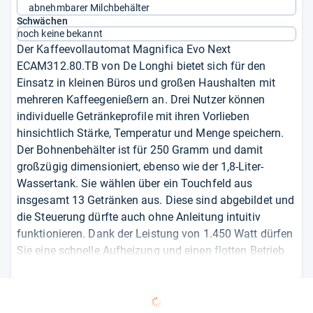
abnehmbarer Milchbehälter
Schwächen
noch keine bekannt
Der Kaffeevollautomat Magnifica Evo Next
ECAM312.80.TB von De Longhi bietet sich für den
Einsatz in kleinen Büros und großen Haushalten mit
mehreren Kaffeegenießern an. Drei Nutzer können
individuelle Getränkeprofile mit ihren Vorlieben
hinsichtlich Stärke, Temperatur und Menge speichern.
Der Bohnenbehälter ist für 250 Gramm und damit
großzügig dimensioniert, ebenso wie der 1,8-Liter-
Wassertank. Sie wählen über ein Touchfeld aus
insgesamt 13 Getränken aus. Diese sind abgebildet und
die Steuerung dürfte auch ohne Anleitung intuitiv
funktionieren. Dank der Leistung von 1.450 Watt dürfen
Sie eine schnelle Aufheizung und einen flotten Betrieb
erwarten. Praktisch ist nicht zuletzt der abnehmbare
Milchbehälter, der sich so einfach im Kühlschrank
lagern lässt. Bonus: Zahlreiche Einzelteile sind