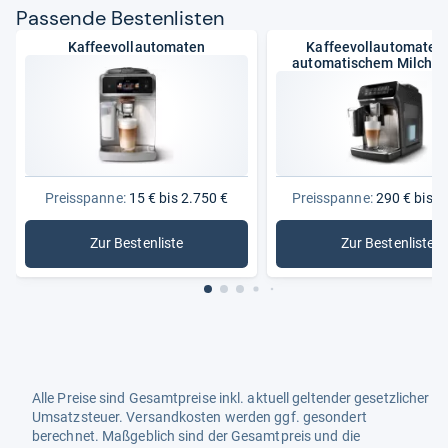
Pas­sende Bes­ten­lis­ten
Kaffeevollautomaten
Kaffeevollautomaten 
automatischem Milchs
Preisspanne:
15 € bis 2.750 €
Preisspanne:
290 € bis 1
Zur Bestenliste
Zur Bestenliste
: Kaffeevollautomaten
: Kaffee
Alle Preise sind Gesamtpreise inkl. aktuell geltender gesetzlicher
Umsatzsteuer. Versandkosten werden ggf. gesondert
berechnet. Maßgeblich sind der Gesamtpreis und die