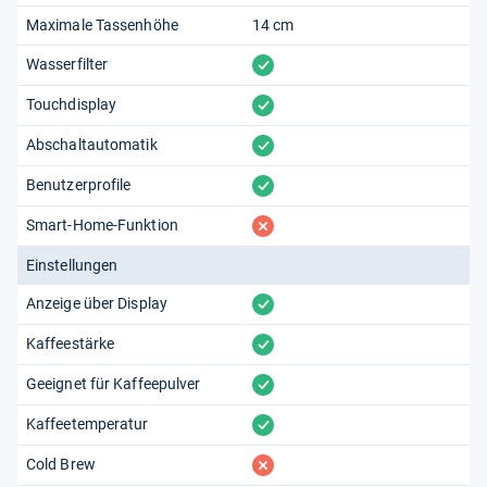
Maximale Tassenhöhe
14 cm
vorhanden
Wasserfilter
vorhanden
Touchdisplay
vorhanden
Abschaltautomatik
vorhanden
Benutzerprofile
fehlt
Smart-Home-Funktion
Einstellungen
vorhanden
Anzeige über Display
vorhanden
Kaffeestärke
vorhanden
Geeignet für Kaffeepulver
vorhanden
Kaffeetemperatur
fehlt
Cold Brew