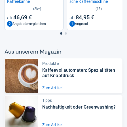
Kaf­fee­kanne
sche Kaf­fee­ma­schine
(2k+)
(13)
46,69 €
84,95 €
2
1
Angebote vergleichen
Angebot
Aus unse­rem Maga­zin
Produkte
Kaf­fee­voll­au­to­ma­ten: Spe­zia­li­tä­ten
auf Knopf­druck
Zum Artikel
Tipps
Nach­hal­tig­keit oder Green­wa­shing?
Zum Artikel