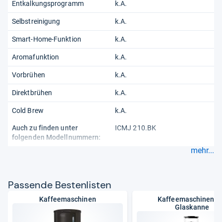
Entkalkungsprogramm
k.A.
Selbstreinigung
k.A.
Smart-Home-Funktion
k.A.
Aromafunktion
k.A.
Vorbrühen
k.A.
Direktbrühen
k.A.
Cold Brew
k.A.
Auch zu finden unter
ICMJ 210.BK
folgenden Modellnummern:
mehr...
Pas­sende Bes­ten­lis­ten
Kaffeemaschinen
Kaffeemaschinen m
Glaskanne