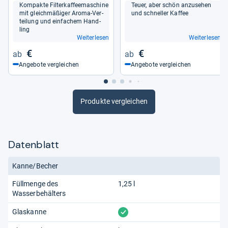
Kom­pakte Fil­ter­kaf­fee­ma­schine
Teuer, aber schön anzu­se­hen
mit gleich­mä­ßi­ger Aroma-​Ver­
und schnel­ler Kaf­fee
tei­lung und ein­fa­chem Hand­
ling
Weiterlesen
Weiterlesen
€
€
Angebote vergleichen
Angebote vergleichen
Produkte vergleichen
Datenblatt
Kanne/Becher
Füllmenge des
1,25 l
Wasserbehälters
vorhanden
Glaskanne