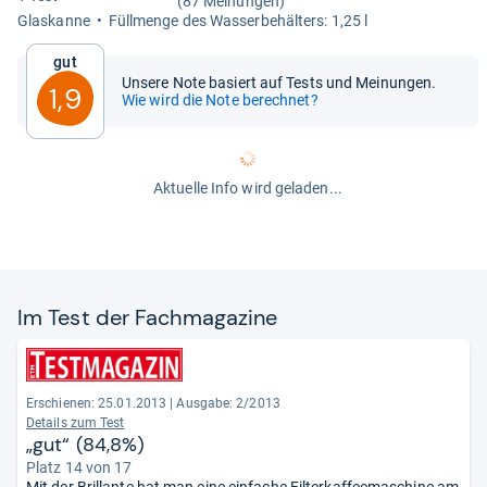
(87 Meinungen)
Glas­kanne
Füll­menge des Was­ser­be­häl­ters: 1,25 l
Gut
Unsere Note basiert auf Tests und Meinungen.
1,9
Wie wird die Note berechnet?
Aktuelle Info wird geladen...
Im Test der Fach­ma­ga­zine
Erschienen: 25.01.2013
|
Ausgabe: 2/2013
Details zum Test
„gut“ (84,8%)
Platz 14 von 17