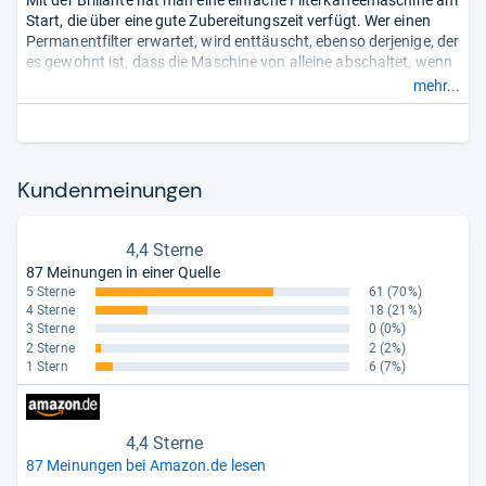
Mit der Brillante hat man eine einfache Filterkaffeemaschine am
Start, die über eine gute Zubereitungszeit verfügt. Wer einen
Permanentfilter erwartet, wird enttäuscht, ebenso derjenige, der
es gewohnt ist, dass die Maschine von alleine abschaltet, wenn
der Kaffee fertig ist. Wenn man jedoch auf solchen Komfort
mehr...
verzichten kann, ist die ICMJ210 eine gute Maschine für
Kaffee.
- Zusammengefasst durch unsere Redaktion.
Kun­den­mei­nun­gen
4,4 Sterne
87 Meinungen in einer Quelle
5 Sterne
61
(70%)
4 Sterne
18
(21%)
3 Sterne
0
(0%)
2 Sterne
2
(2%)
1 Stern
6
(7%)
4,4 Sterne
87 Meinungen bei Amazon.de lesen