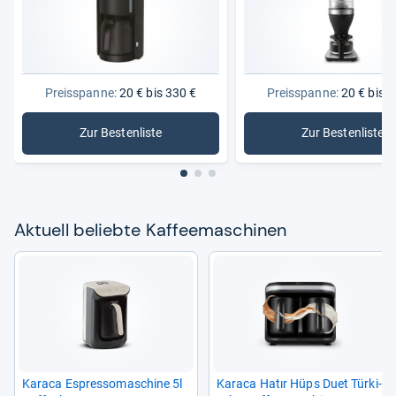
Preisspanne:
20 € bis 330 €
Preisspanne:
20 € bis 2
Zur Bestenliste
Zur Bestenliste
: Kaffeemaschinen
: Kaffeem
Aktu­ell beliebte Kaf­fee­ma­schi­nen
Karaca Espres­so­ma­schine 5l
Karaca Hatır Hüps Duet Tür­ki­