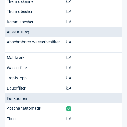
Thermoskanne
k.A.
Thermobecher
k.A.
Keramikbecher
k.A.
Ausstattung
Abnehmbarer Wasserbehälter
k.A.
Mahlwerk
k.A.
Wasserfilter
k.A.
Tropfstopp
k.A.
Dauerfilter
k.A.
Funktionen
vorhanden
Abschaltautomatik
Timer
k.A.