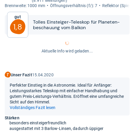
(8.911 Meinungen)
Brenn­weite: 1000 mm
Öff­nungs­ver­hält­nis (f/): 7
Reflek­tor (Spie­g
Gut
Tol­les Ein­stei­ger-​​Tele­skop für Pla­ne­ten­
1,8
be­schau­ung vom Bal­kon
Aktuelle Info wird geladen...
Unser Fazit
15.04.2020
Perfekter Einstieg in die Astronomie. Ideal für Anfänger:
Leistungsstarkes Teleskop mit einfacher Handhabung und
gutem Preis-Leistungs-Verhältnis. Eröffnet eine umfangreiche
Sicht auf den Himmel.
Vollständiges Fazit lesen
Stärken
besonders einsteigerfreundlich
ausgestattet mit 3 Barlow-Linsen, dadurch üppiger