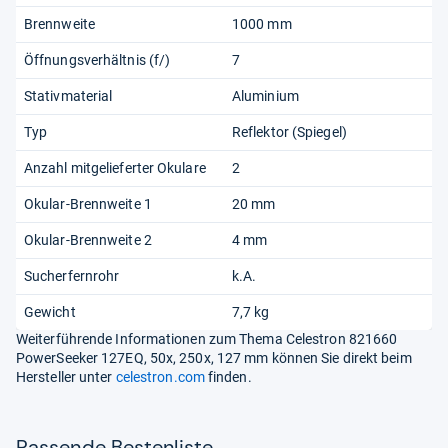
Brennweite
1000 mm
Öffnungsverhältnis (f/)
7
Stativmaterial
Aluminium
Typ
Reflektor (Spiegel)
Anzahl mitgelieferter Okulare
2
Okular-Brennweite 1
20 mm
Okular-Brennweite 2
4 mm
Sucherfernrohr
k.A.
Gewicht
7,7 kg
Weiterführende Informationen zum Thema Celestron 821660
PowerSeeker 127EQ, 50x, 250x, 127 mm können Sie direkt beim
Hersteller unter
celestron.com
finden.
Pas­sende Bes­ten­liste