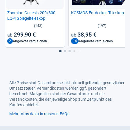
Zoo­mion Gene­sis 200/800
KOS­MOS Ent­de­cker-​Tele­skop
EQ-​4 Spie­gel­te­le­skop
(143)
(197)
299,90 €
38,95 €
2
14
Angebote vergleichen
Angebote vergleichen
Alle Preise sind Gesamtpreise inkl. aktuell geltender gesetzlicher
Umsatzsteuer. Versandkosten werden ggf. gesondert
berechnet. Maßgeblich sind der Gesamtpreis und die
Versandkosten, die der jeweilige Shop zum Zeitpunkt des
Kaufes anbietet.
Mehr Infos dazu in unseren FAQs