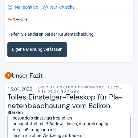
Nur positive
Nur kritische
Helfen Sie anderen bei der Kaufentscheidung.
Eigene Meinung verfassen
Unser Fazit
Celestron 821660 PowerSeeker 127EQ,
15.04.2020
50x, 250x, 127 mm
Tol­les Ein­stei­ger-​Tele­skop für Pla­
ne­ten­be­schau­ung vom Bal­kon
Stärken
besonders einsteigerfreundlich
ausgestattet mit 3 Barlow-Linsen, dadurch üppiger
Vergrößerungsbereich
lässt sich ohne Werkzeug aufbauen