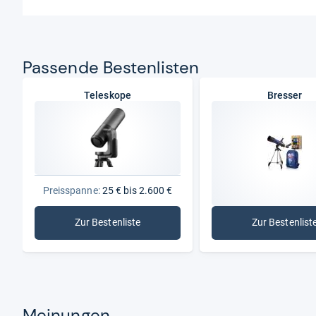
Pas­sende Bes­ten­lis­ten
Teleskope
Bresser
Preisspanne:
25 € bis 2.600 €
Zur Bestenliste
Zur Bestenlist
: Teleskope
: Bress
Meinungen