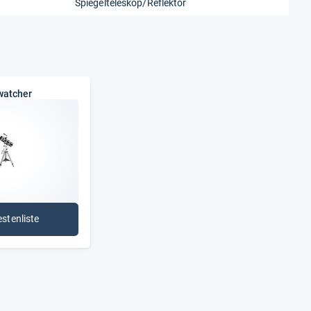
Spiegelteleskop/Reflektor
watcher
estenliste
: Skywatcher