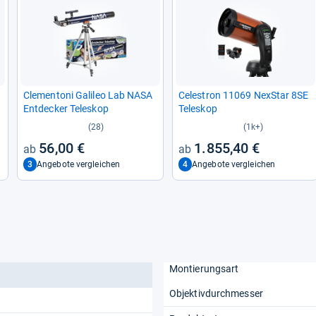
Cle­men­toni Gali­leo Lab NASA
Cele­stron 11069 Nex­Star 8SE
Ent­de­cker Tele­skop
Tele­skop
(28)
(1k+)
56,00 €
1.855,40 €
3
4
Angebote vergleichen
Angebote vergleichen
Montierungsart
Objektivdurchmesser