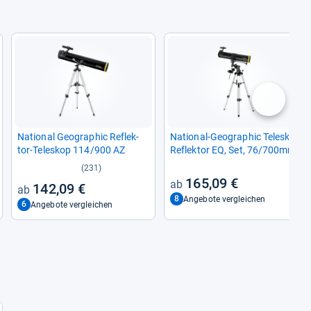
nächste
Natio­nal Geo­gra­phic Reflek­
Natio­nal-​Geo­gra­phic Tele­skop
tor-​Tele­skop 114/900 AZ
Reflek­tor EQ, Set, 76/700mm
(231)
165,09 €
142,09 €
8
Angebote vergleichen
6
Angebote vergleichen