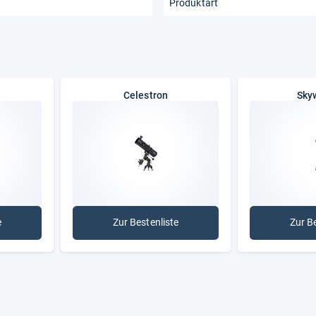
Produktart
Celestron
Sky
e
Zur Bestenliste
Zur B
er
: Celestron