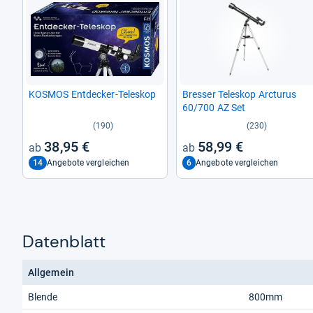
KOS­MOS Ent­de­cker-​Tele­skop
Bres­ser Tele­skop Arc­tu­rus
60/700 AZ Set
(190)
(230)
38,95 €
58,99 €
14
6
Angebote vergleichen
Angebote vergleichen
Datenblatt
Allgemein
Blende
800mm