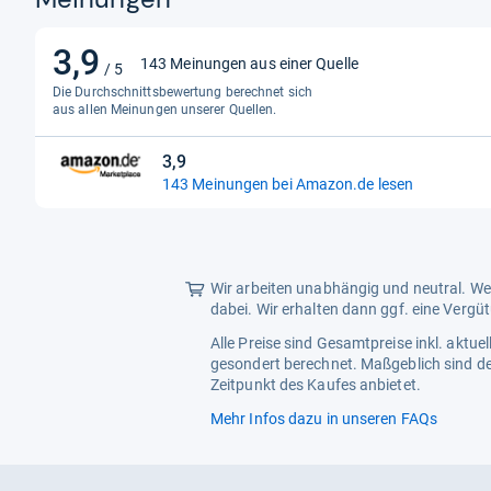
3,9
3,9
143 Meinungen aus einer Quelle
/ 5
von
Die Durchschnittsbewertung berechnet sich
5
aus allen Meinungen unserer Quellen.
Sternen
3,9
3,9
143 Meinungen bei Amazon.de lesen
von
5
Sternen
Wir arbeiten unabhängig und neutral. Wen
dabei. Wir erhalten dann ggf. eine Vergü
Alle Preise sind Gesamtpreise inkl. aktu
gesondert berechnet. Maßgeblich sind de
Zeitpunkt des Kaufes anbietet.
Mehr Infos dazu in unseren FAQs