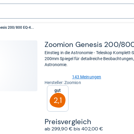
sis 200/800 EQ-4...
Zoo­mion Gene­sis 200/800 E
Einstieg in die Astronomie - Teleskop Komplett
200mm Spiegel für detailreiche Beobachtungen, i
Astronomie.
143 Meinungen
3,9
Her­stel­ler: Zoomion
von
Gut
5
Sternen
2,1
Preis­ver­gleich
ab 299,90 € bis 402,00 €