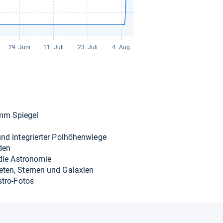
0mm Spie­gel
l
und inte­grier­ter Pol­hö­hen­wiege
den
 die Astro­no­mie
e­ten, Ster­nen und Gala­xien
stro-​Fotos