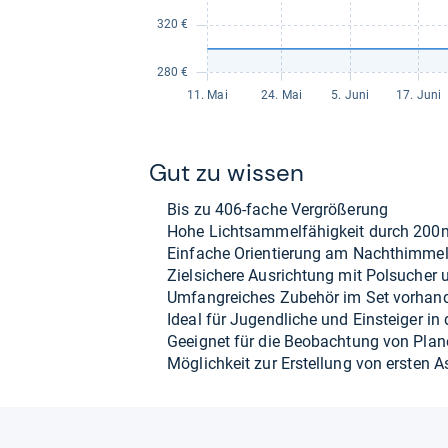
Gut zu wis­sen
Bis zu 406-​fache Ver­grö­ße­rung
Hohe Licht­sam­mel­fä­hig­keit durch 20
Ein­fa­che Ori­en­tie­rung am Nacht­him­me
Ziel­si­chere Aus­rich­tung mit Pol­su­cher 
Umfang­rei­ches Zube­hör im Set vor­han­
Ideal für Jugend­li­che und Ein­stei­ger in
Geeig­net für die Beob­ach­tung von Pla­n
Mög­lich­keit zur Erstel­lung von ers­ten A