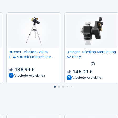
Bres­ser Tele­skop Sola­rix
Ome­gon Tele­skop Mon­tie­rung
114/500 mit Smart­phone
AZ-​Baby
Kamera Adap­ter
(7)
138,99 €
146,00 €
6
Angebote vergleichen
3
Angebote vergleichen