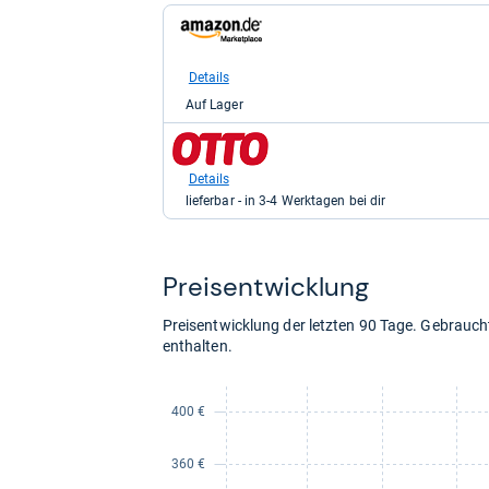
zum
Shop:
bei
Amazon.de
Details
für
Auf Lager
299,90
kaufen.
zum
Shop:
bei
Details
Otto.de
lieferbar - in 3-4 Werktagen bei dir
für
402,00
kaufen.
Preis­ent­wick­lung
Preisentwicklung der letzten 90 Tage. Gebrau
enthalten.