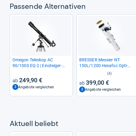
Pas­sende Alter­na­ti­ven
Ome­gon Tele­skop AC
BRES­SER Mes­sier NT-​
90/1000 EQ-​2 | Ein­stei­ger-​
150L/1200 Hexa­foc Opti­
und Fort­ge­schrit­te­nen-​Refrak­
scher Tubus
(4)
tor
249,90 €
399,00 €
3
Angebote vergleichen
3
Angebote vergleichen
Aktu­ell beliebt