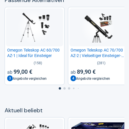
Pas­sende Alter­na­ti­ven
Ome­gon Tele­skop AC 60/700
Ome­gon Tele­skop AC 70/700
AZ-​1 | Ideal für Ein­stei­ger
AZ-​2 | Viel­sei­ti­ger Ein­stei­ger-​
Refrak­tor
(158)
(281)
99,00 €
89,90 €
3
4
Angebote vergleichen
Angebote vergleichen
Aktu­ell beliebt