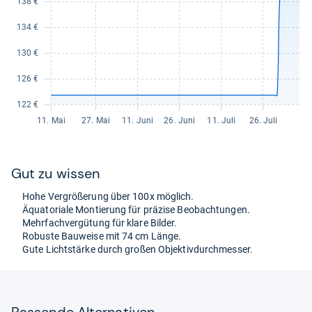
Gut zu wis­sen
Hohe Ver­grö­ße­rung über 100x mög­lich.
Äqua­to­riale Mon­tie­rung für prä­zise Beob­ach­tun­gen.
Mehr­fach­ver­gü­tung für klare Bil­der.
Robuste Bau­weise mit 74 cm Länge.
Gute Licht­stärke durch großen Objek­tiv­durch­mes­ser.