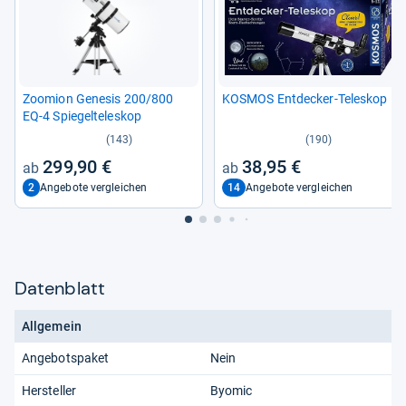
Zoo­mion Gene­sis 200/800
KOS­MOS Ent­de­cker-​Tele­skop
EQ-​4 Spie­gel­te­le­skop
(143)
(190)
299,90 €
38,95 €
2
14
Angebote vergleichen
Angebote vergleichen
Datenblatt
Allgemein
Angebotspaket
Nein
Hersteller
Byomic