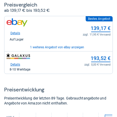
Preis­ver­gleich
ab 139,17 € bis 193,52 €
Bestes Angebot
zum
Shop:
139,17 €
bei
eBay
Details
zzgl. 11,95 € Versand
für
Auf Lager
139,17
kaufen.
1 weiteres Angebot von eBay anzeigen
zum
zum
174,80 €
193,52 €
Shop:
Shop:
bei
bei
Details
Details
zzgl. 5,95 € Versand
zzgl. 0,00 € Versand
eBay
galaxus
Auf Lager
8-10 Werktage
für
für
174,80
193,52
kaufen.
kaufen.
Preis­ent­wick­lung
Preisentwicklung der letzten 89 Tage. Gebrauchtangebote und
Angebote von Amazon nicht enthalten.