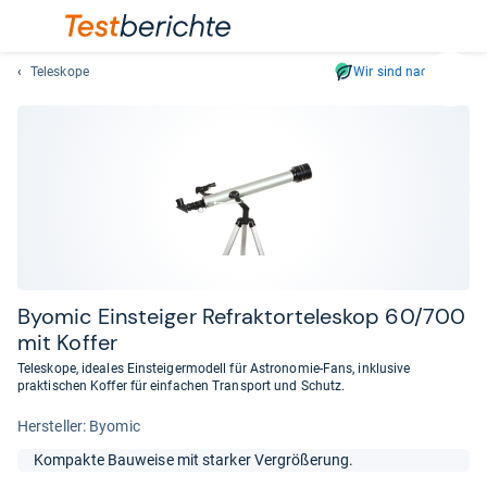
Teleskope
Wir sind nachhaltig
Suc
Geben
Sie
mindest
drei
Zeichen
ein.
Vorschl
erschei
automat
Byo­mic Ein­stei­ger Refrak­tor­te­le­skop 60/700
und
mit Kof­fer
lassen
Teleskope, ideales Einsteigermodell für Astronomie-Fans, inklusive
sich
praktischen Koffer für einfachen Transport und Schutz.
mit
Her­stel­ler: Byomic
den
Pfeiltas
Kompakte Bauweise mit starker Vergrößerung.
auswähl