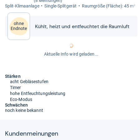
(8 Meinungen)
Split-​Kli­ma­an­lage
Sin­gle-​Split­ge­rät
Raum­größe (Flä­che): 45 m²
ohne
Kühlt, heizt und ent­feuch­tet die Raum­luft
Endnote
Aktuelle Info wird geladen...
Stärken
acht Gebläsestufen
Timer
hohe Entfeuchtungsleistung
Eco-Modus
Schwächen
noch keine bekannt
Kun­den­mei­nun­gen