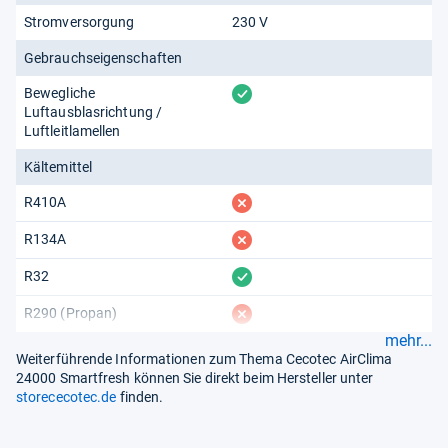
Stromversorgung
230 V
Gebrauchseigenschaften
vorhanden
Bewegliche
Luftausblasrichtung /
Luftleitlamellen
Kältemittel
fehlt
R410A
fehlt
R134A
vorhanden
R32
fehlt
R290 (Propan)
mehr...
Weiterführende Informationen zum Thema Cecotec AirClima
24000 Smartfresh können Sie direkt beim Hersteller unter
storececotec.de
finden.