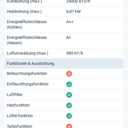
Kühlleistung (max.)
24000 BTU/h
Heizleistung (max.)
6,87 kW
Energieeffizienzklasse
A++
(Kühlen)
Energieeffizienzklasse
A+
(Heizen)
Luftumwälzung (max.)
980 m³/h
Funktionen & Ausstattung
fehlt
Befeuchtungsfunktion
vorhanden
Entfeuchtungsfunktion
vorhanden
Luftfilter
vorhanden
Heizfunktion
vorhanden
Lüfterfunktion
fehlt
Turbofunktion