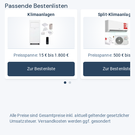
Pas­sende Bes­ten­lis­ten
Klimaanlagen
Split-Klimaanlage
Preisspanne:
15 € bis 1.800 €
Preisspanne:
500 € bis 1
Zur Bestenliste
Zur Bestenliste
: Klimaanlagen
: Split-Kl
Alle Preise sind Gesamtpreise inkl. aktuell geltender gesetzlicher
Umsatzsteuer. Versandkosten werden ggf. gesondert
berechnet. Maßgeblich sind der Gesamtpreis und die
Versandkosten, die der jeweilige Shop zum Zeitpunkt des