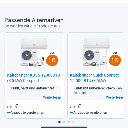
von
Andreas Sackmann
Pas­sende Alter­na­ti­ven
So wählen wir die Produkte aus
Gut
Gut
1,6
1,6
Käl­te­brin­ger KB35-​12000BTU
Käl­te­brin­ger Quick Connect
(3,5 kW) Kom­plett­set
12.000 BTU (3,5kW)
Kühlt, heizt und ent­feuch­tet
Kühlt mit unbe­denk­li­chem Käl­
te­mit­tel
Weiterlesen
Weiterlesen
€
€
Angebote vergleichen
Angebote vergleichen