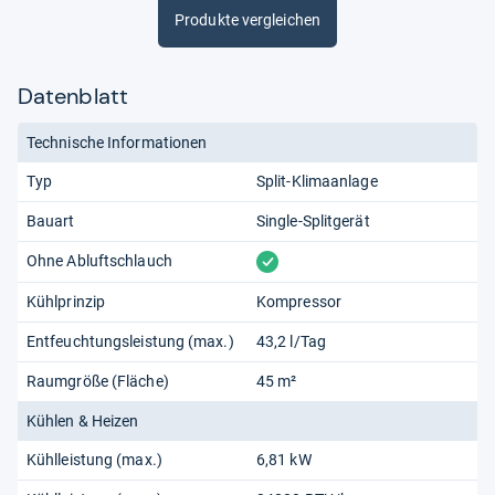
Produkte vergleichen
Datenblatt
Technische Informationen
Typ
Split-Klimaanlage
Bauart
Single-Splitgerät
vorhanden
Ohne Abluftschlauch
Kühlprinzip
Kompressor
Entfeuchtungsleistung (max.)
43,2 l/Tag
Raumgröße (Fläche)
45 m²
Kühlen & Heizen
Kühlleistung (max.)
6,81 kW