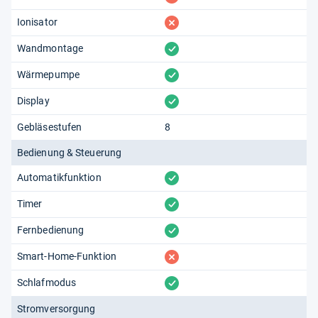
fehlt
Ionisator
vorhanden
Wandmontage
vorhanden
Wärmepumpe
vorhanden
Display
Gebläsestufen
8
Bedienung & Steuerung
vorhanden
Automatikfunktion
vorhanden
Timer
vorhanden
Fernbedienung
fehlt
Smart-Home-Funktion
vorhanden
Schlafmodus
Stromversorgung