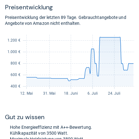
Preis­ent­wick­lung
Preisentwicklung der letzten 89 Tage. Gebrauchtangebote und
Angebote von Amazon nicht enthalten.
Gut zu wis­sen
Hohe Ener­gie­ef­fi­zi­enz mit A++-​Bewer­tung.
Kühl­ka­pa­zi­tät von 3500 Watt.
Maxi­male Heiz­leis­tung von 3800 Watt.