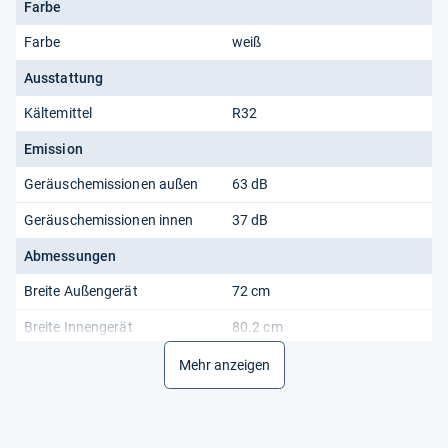
Farbe
Farbe
weiß
Ausstattung
Kältemittel
R32
Emission
Geräuschemissionen außen
63 dB
Geräuschemissionen innen
37 dB
Abmessungen
Breite Außengerät
72 cm
Breite Innengerät
80.2 cm
Höhe Außengerät
49.5 cm
Mehr anzeigen
Höhe Innengerät
29.5 cm
Tiefe Außengerät
27 cm