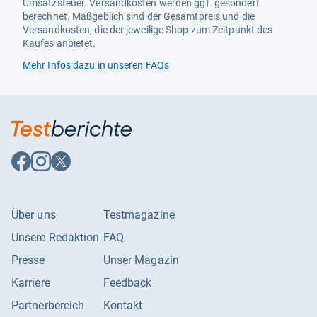
Mitgeliefertes Zubehör
Bedienungsanleitung,
Umsatzsteuer. Versandkosten werden ggf. gesondert
Fernbedienung
berechnet. Maßgeblich sind der Gesamtpreis und die
Versandkosten, die der jeweilige Shop zum Zeitpunkt des
Gewicht
Kaufes anbietet.
Mehr Infos dazu in unseren FAQs
Außengerätgewicht
23.7 kg
Innengerätgewicht
8.7 kg
Funktionalitäten
Betriebsart
Heizen, Kühlen
Auf
Auf
Auf
Funktionen
Nachtfunktion, Timer
Facebook
Instagram
X
folgen
folgen
folgen
Kühlungsart
Luftkühlung
Über uns
Testmagazine
Energiemerkmale
Unsere Redaktion
FAQ
Energieeffizienzkl. Heizen
A+
Presse
Unser Magazin
Energieeffizienzkl. Kühlen
A++
Karriere
Feedback
Energiekosten / 5 Jahre
336.70 EUR
Partnerbereich
Kontakt