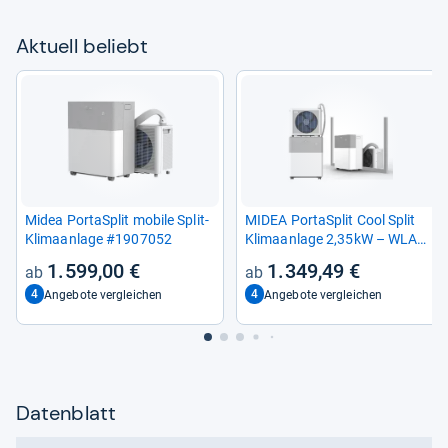
Aktu­ell beliebt
Midea Por­taSp­lit mobile Split-​
MIDEA Por­taSp­lit Cool Split
Kli­ma­an­lage #1907052
Kli­ma­an­lage 2,35kW – WLAN-​
fähig und leise
1.599,00 €
1.349,49 €
4
4
Angebote vergleichen
Angebote vergleichen
Datenblatt