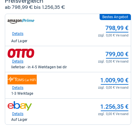
Preis­ver­gleich
ab 798,99 € bis 1.256,35 €
Bestes Angebot
zum
Shop:
798,99 €
bei
Amazon.de
Details
zzgl. 0,00 € Versand
für
Auf Lager
798,99
kaufen.
zum
799,00 €
Shop:
bei
Details
zzgl. 0,00 € Versand
Otto.de
lieferbar - in 4-5 Werktagen bei dir
für
799,00
zum
1.009,90 €
kaufen.
Shop:
bei
Details
zzgl. 0,00 € Versand
Toms
1-3 Werktage
Car
HiFi
zum
1.256,35 €
für
Shop:
1.009,90
bei
Details
zzgl. 0,00 € Versand
kaufen.
eBay
Auf Lager
für
1.256,35
kaufen.