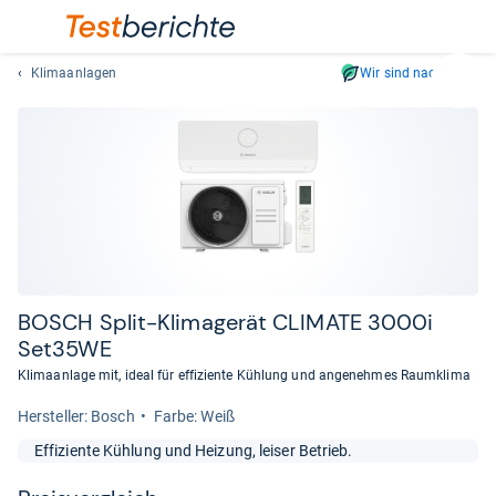
Klimaanlagen
Wir sind nachhaltig
Suc
Geben
Sie
mindest
drei
Zeichen
ein.
Vorschl
erschei
automat
BOSCH Split-​Kli­ma­ge­rät CLI­MATE 3000i
und
Set35WE
lassen
Klimaanlage mit, ideal für effiziente Kühlung und angenehmes Raumklima
sich
mit
Her­stel­ler: Bosch
Farbe: Weiß
den
Effiziente Kühlung und Heizung, leiser Betrieb.
Pfeiltas
auswähl