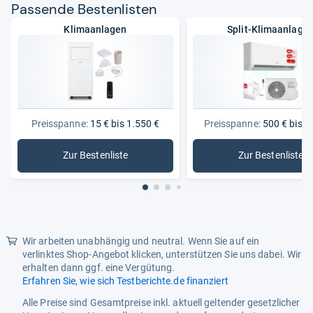
Pas­sende Bes­ten­lis­ten
Tiefe Innengerät
20 cm
Klimaanlagen
Split-Klimaanlage
Eignung
Geeignet für Räume bis
40 m²
Allgemein
Aktualität
Nur aktuelle Produkte
Preisspanne:
15 € bis 1.550 €
Preisspanne:
500 € bis 1
Besonderheiten
Display, Inverter-Technologie
Zur Bestenliste
Zur Bestenliste
: Klimaanlagen
: Split-Kl
Produkttyp
Split-Klimagerät
Leistungsmerkmale
Kühlleistung (BTU/h)
12000
Max. Heizleistung
3.80 kW
Wir arbeiten unabhängig und neutral. Wenn Sie auf ein
verlinktes Shop-Angebot klicken, unterstützen Sie uns dabei. Wir
Max. Kühlleistung
3.50 kW
erhalten dann ggf. eine Vergütung.
Erfahren Sie, wie sich Testberichte.de finanziert
Lieferumfang
Alle Preise sind Gesamtpreise inkl. aktuell geltender gesetzlicher