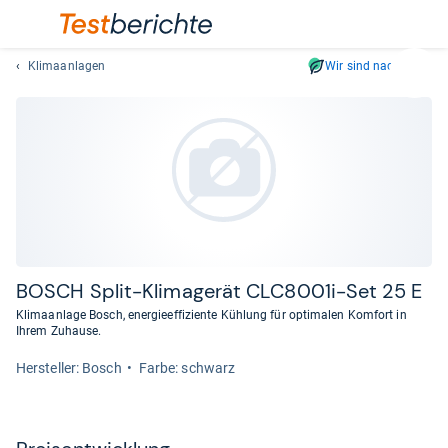
Klimaanlagen
Wir sind nachhaltig
Suc
Geben
Sie
mindest
drei
Zeichen
ein.
Vorschl
erschei
automat
BOSCH Split-​Kli­ma­ge­rät CLC8001i-​Set 25 E
und
Klimaanlage Bosch, energieeffiziente Kühlung für optimalen Komfort in
lassen
Ihrem Zuhause.
sich
Her­stel­ler: Bosch
Farbe: schwarz
mit
den
Pfeiltas
auswähl