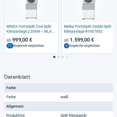
MIDEA Por­taSp­lit Cool Split
Midea Por­taSp­lit mobile Split-​
Kli­ma­an­lage 2,35kW – WLAN-​
Kli­ma­an­lage #1907052
fähig und leise
999,00 €
1.599,00 €
11
5
Angebote vergleichen
Angebote vergleichen
Datenblatt
Farbe
Farbe
weiß
Allgemein
Produkttyp
Split-Klimagerät