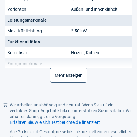
Varianten
Außen- und Inneneinheit
Leistungsmerkmale
Max. Kühlleistung
2.50 kW
Funktionalitäten
Betriebsart
Heizen, Kühlen
Energiemerkmale
Energieeffizienzkl. Heizen
A+++
Mehr anzeigen
Energieeffizienzkl. Kühlen
A+++
Energieverbrauch Kühlen /
103 kWh
Jahr
Wir arbeiten unabhängig und neutral. Wenn Sie auf ein
verlinktes Shop-Angebot klicken, unterstützen Sie uns dabei. Wir
SCOP
5.1
erhalten dann ggf. eine Vergütung.
Erfahren Sie, wie sich Testberichte.de finanziert
SEER
8.5
Alle Preise sind Gesamtpreise inkl. aktuell geltender gesetzlicher