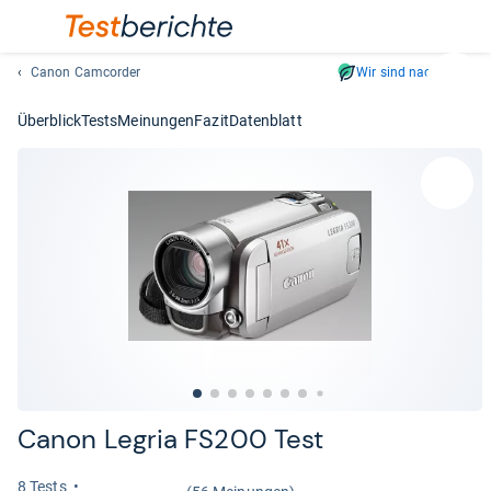
Canon Camcorder
Wir sind nachhaltig
Suc
Geben
Überblick
Tests
Meinungen
Fazit
Datenblatt
Sie
mindest
drei
Zeichen
ein.
Vorschl
erschei
automat
und
lassen
sich
mit
den
Canon Legria FS200 Test
Pfeiltas
auswähl
8 Tests