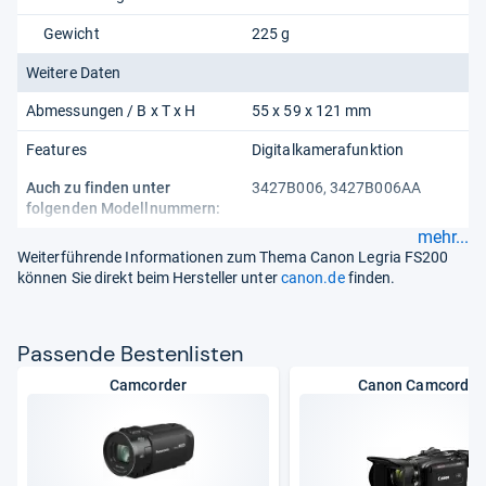
Gewicht
225 g
Weitere Daten
Abmessungen / B x T x H
55 x 59 x 121 mm
Features
Digitalkamerafunktion
Auch zu finden unter
3427B006, 3427B006AA
folgenden Modellnummern:
mehr...
Weiterführende Informationen zum Thema Canon Legria FS200
können Sie direkt beim Hersteller unter
canon.de
finden.
Pas­sende Bes­ten­lis­ten
Camcorder
Canon Camcorder